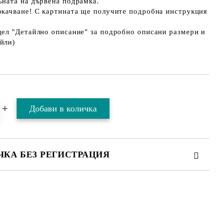
ъната на дървена подрамка.
окачване! С картината ще получите подробна инструкция
дел "Детайлно описание" за подробно описани размери и
йли)
ЧКА БЕЗ РЕГИСТРАЦИЯ
ТЕ ТЕЗИ 2 ПОЛЕТА
 свържем с вас в рамките на работния ден.