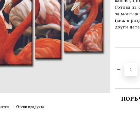
канава, оп
Готова за 
за монтаж.
(виж в раз
други дета
Добави в желани
ПОРЪ
иятел
Оцени продукта
ПОПЪЛНЕ
Ние ще се