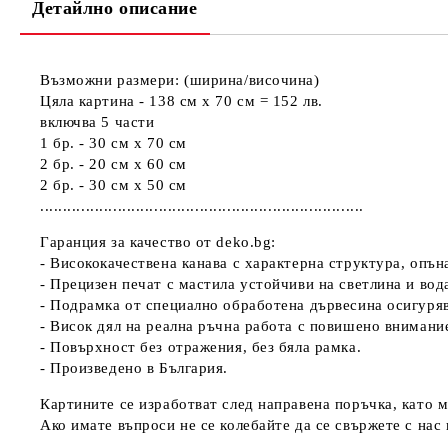
Детайлно описание
Възможни размери: (ширина/височина)
Цяла картина - 138 см х 70 см = 152 лв.
включва 5 части
1 бр. - 30 см х 70 см
2 бр. - 20 см х 60 см
2 бр. - 30 см х 50 см
.......................................................................
Гаранция за качество от deko.bg:
- Висококачествена канава с характерна структура, опъ
- Прецизен печат с мастила устойчиви на светлина и вод
- Подрамка от специално обработена дървесина осигуря
- Висок дял на реална ръчна работа с повишено внимани
- Повърхност без отражения, без бяла рамка.
- Произведено в България.
Картините се изработват след направена поръчка, като м
Ако имате въпроси не се колебайте да се свържете с нас н