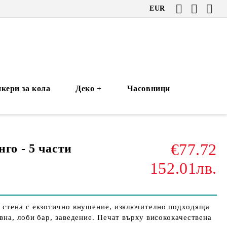
EUR
кери за кола
Деко +
Часовници
€77.72
го - 5 части
152.01лв.
а стена с екзотично внушение, изключително подходяща
евна, лоби бар, заведение. Печат върху висококачествена