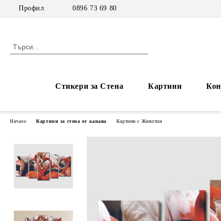
Профил
0896 73 69 80
Стикери за Стена
Картини
Кон
Начало
Картини за стена от канава
Картини с Животни