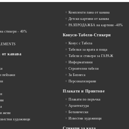
Комплекти пана от канава
Детски картини от канава
РАЗПРОДАЖБА на картини -40%
 стикери - 40%
Конуси-Табели-Стикери
Конус с Табела
LEMENTS
Табелки за врата и поща
а от канава
Табели и стикери за ГАРАЖ
Информативни
жи
Строителни табели
и пейзажи
За Бизнеса
ни
Персонализирани
Плакати и Принтове
ни
Плакати по поръчка
ини
Архитектура
а
Ботанически
и жени
Известни художници
известни художници
Стикери за кола