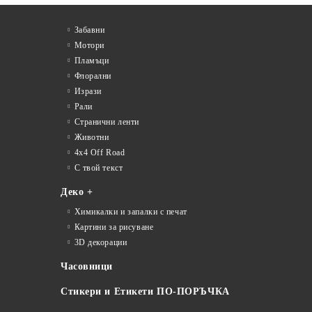
Забавни
Мотори
Пламъци
Флорални
Изрази
Рали
Странични ленти
Животни
4x4 Off Road
С твой текст
Деко +
Химикалки и запалки с печат
Картини за рисуване
3D декорации
Часовници
Стикери и Етикети ПО-ПОРЪЧКА