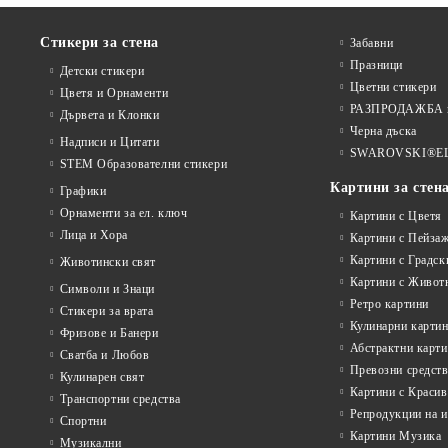
Стикери за стена
Забавни
Празници
Детски стикери
Цветни стикери
Цветя и Орнаменти
РАЗПРОДАЖБА на
Дървета и Клонки
Черна дъска
Надписи и Цитати
SWAROVSKI®E
STEM Образователни стикери
Картини за стен
Графики
Орнаменти за ел. ключ
Картини с Цветя
Лица и Хора
Картини с Пейза
Картини с Градск
Животински свят
Картини с Живот
Символи и Знаци
Ретро картини
Стикери за врата
Кулинарни карти
Фризове и Банери
Абстрактни карт
Сватба и Любов
Превозни средств
Кулинарен свят
Картини с Красив
Транспортни средства
Репродукции на 
Спортни
Картини Музика
Музикални