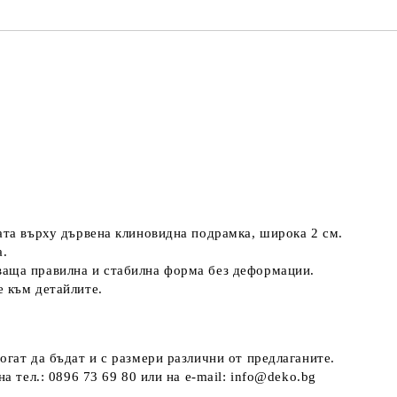
ната върху дървена клиновидна подрамка, широка 2 см.
а.
ваща правилна и стабилна форма без деформации.
е към детайлите.
огат да бъдат и с размери различни от предлаганите.
а тел.: 0896 73 69 80 или на e-mail: info@deko.bg