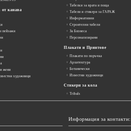
Табелки за врата и поща
а от канава
Табели и стикери за ГАРАЖ
Информативни
жи
Строителни табели
и пейзажи
За Бизнеса
ни
Персонализирани
Плакати и Принтове
ни
Плакати по поръчка
ини
Архитектура
а
Ботанически
и жени
Известни художници
известни художници
Стикери за кола
Tribals
Информация за контакти: