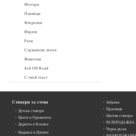
Мотори
Пламъци
Флорални
Изрази
Рали
Странични ленти
Животни
4x4 Off Road
С твой текст
Стикери за стена
Забавни
Празници
Детски стикери
Цветни стикери
Цветя и Орнаменти
РАЗПРОДАЖБА на
Дървета и Клонки
Черна дъска
Надписи и Цитати
SWAROVSKI®E