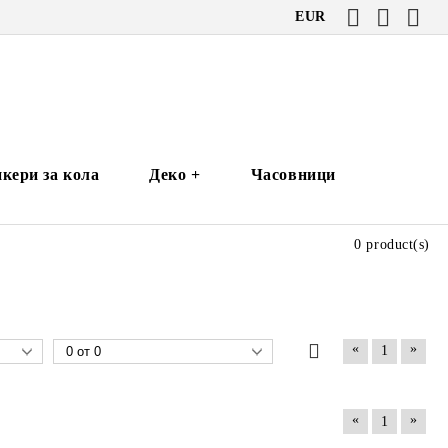
EUR
кери за кола
Деко +
Часовници
0 product(s)
«
»
1
«
»
1