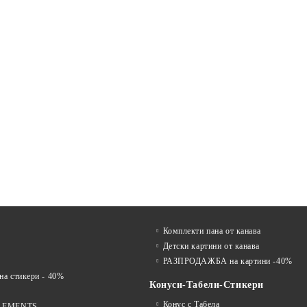
Комплекти пана от канава
Детски картини от канава
РАЗПРОДАЖБА на картини -40%
 стикери - 40%
Конуси-Табели-Стикери
Конус с Табела
LEMENTS