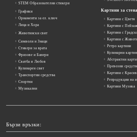
STEM Образователни стикери
Картини за стен
Графики
Орнаменти за ел. ключ
Картини с Цветя
Лица и Хора
Картини с Пейза
Картини с Градск
Животински свят
Картини с Живот
Символи и Знаци
Ретро картини
Стикери за врата
Кулинарни карти
Фризове и Банери
Абстрактни карт
Сватба и Любов
Превозни средств
Кулинарен свят
Картини с Красив
Транспортни средства
Репродукции на 
Спортни
Картини Музика
Музикални
Бързи връзки: