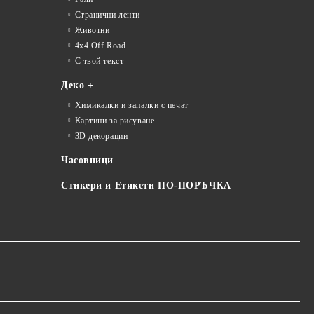
Странични ленти
Животни
4x4 Off Road
С твой текст
Деко +
Химикалки и запалки с печат
Картини за рисуване
3D декорации
Часовници
Стикери и Етикети ПО-ПОРЪЧКА