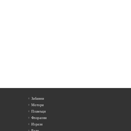
Забавни
Мотори
Пламъци
Флорални
Изрази
Рали