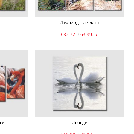
и
Леопард - 3 части
.
€32.72
63.99лв.
ти
Лебеди