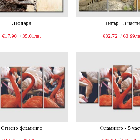
Леопард
Тигър - 3 част
€17.90
35.01лв.
€32.72
63.99лв
Огнено фламинго
Фламинго - 5 час