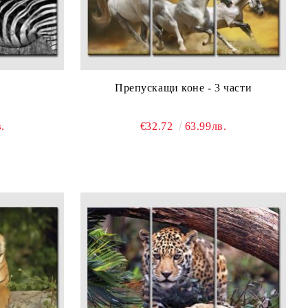
Препускащи коне - 3 части
.
€32.72
63.99лв.