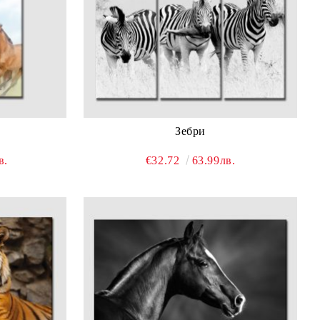
Зебри
в.
€32.72
63.99лв.