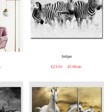
Зебри
.
€23.01
45.00лв.