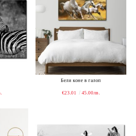
Бели коне в галоп
.
€23.01
45.00лв.