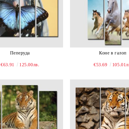
Пеперуда
Коне в галоп
€63.91
125.00лв.
€53.69
105.01л