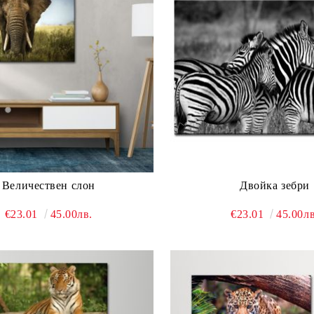
Величествен слон
Двойка зебри
€23.01
45.00лв.
€23.01
45.00лв