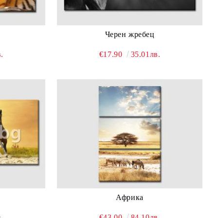
Черен жребец
.
€17.90
35.01лв.
Африка
.
€43.00
84.10лв.