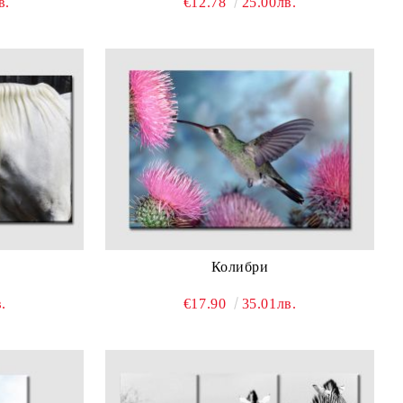
в.
€12.78
25.00лв.
Колибри
.
€17.90
35.01лв.