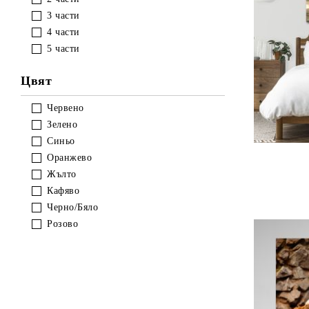
3 части
4 части
5 части
Цвят
Червено
Зелено
Синьо
Оранжево
Жълто
Кафяво
Черно/Бяло
Розово