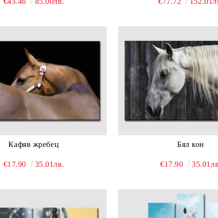
€43.46
85.00лв.
€77.72
152.01л
Кафяв жребец
Бял кон
€17.90
35.01лв.
€17.90
35.01лв