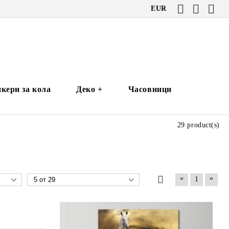
EUR
кери за кола
Деко +
Часовници
29 product(s)
«
»
1