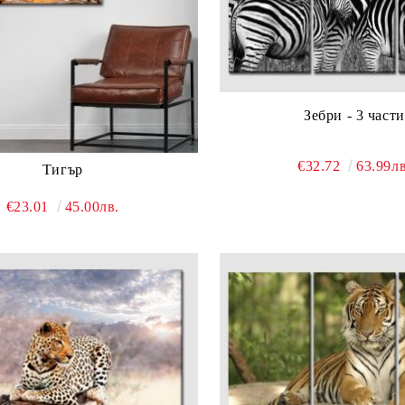
Зебри - 3 части
€32.72
63.99лв
Тигър
€23.01
45.00лв.