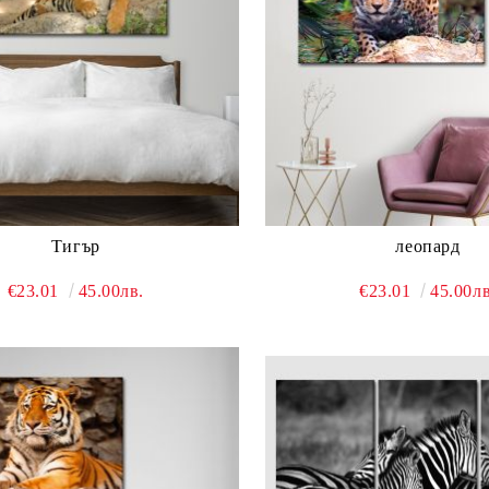
Тигър
леопард
€23.01
45.00лв.
€23.01
45.00лв