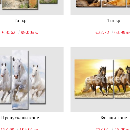
Тигър
Тигър
€50.62
99.00лв.
€32.72
63.99лв
Препускащи коне
Бягащи коне
€53.69
105.01лв.
€23.01
45.00лв