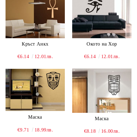
Кръст Анкх
Окото на Хор
€6.14
12.01лв.
€6.14
12.01лв.
Маска
Маска
€9.71
18.99лв.
€8.18
16.00лв.