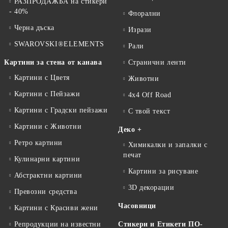
РАЗПРОДАЖБА на стикери
- 40%
Флорални
Черна дъска
Изрази
SWAROVSKI®ELEMENTS
Рали
Картини за стена от канава
Странични ленти
Картини с Цветя
Животни
Картини с Пейзажи
4x4 Off Road
Картини с Градски пейзажи
С твой текст
Картини с Животни
Деко +
Ретро картини
Химикалки и запалки с
печат
Кулинарни картини
Картини за рисуване
Абстрактни картини
3D декорации
Превозни средства
Часовници
Картини с Красиви жени
Репродукции на известни
Стикери и Етикети ПО-