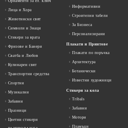
Орнаменти за ел. ключ
Информативни
Лица и Хора
Строителни табели
Животински свят
За Бизнеса
Символи и Знаци
Персонализирани
Стикери за врата
Плакати и Принтове
Фризове и Банери
Плакати по поръчка
Сватба и Любов
Архитектура
Кулинарен свят
Ботанически
Транспортни средства
Известни художници
Спортни
Стикери за кола
Музикални
Tribals
Забавни
Забавни
Празници
Мотори
Цветни стикери
Пламъци