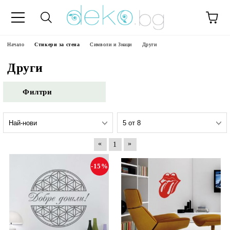
Начало
Стикери за стена
Символи и Знаци
Други
Други
Филтри
«
»
1
-15%