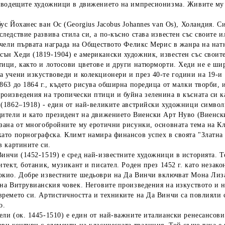
т водещите художници в движението на импресионизма. Живите му к
бус Йоханес ван Ос
(Georgius Jacobus Johannes van Os), Холандия. С
ледствие развива стила си, а по-късно става известен със своите
печели първата награда на Обществото Феликс Мерис в жанра на нат
сън Хеди
(1819-1904) е американски художник, известен със своит
тици, както и лотосови цветове и други натюрморти. Хеди не е ши
 учени изкуствоведи и колекционери и през 40-те години на 19-и 
863 до 1864 г., където рисува обширна поредица от малки творби,
роизведения на тропически птици и буйна зеленина в късната си к
т
(1862–1918) - един от най-великите австрийски художници символи
дители и като президент на движението Виенски Арт Нуво (Виенски
язана от многобройните му еротични рисунки, основната тема на К
като порнографска. Климт намира финансов успех в своята "Златна
в картините си.
Винчи
(1452-1519) е сред най-известните художници в историята. Т
итект, ботаник, музикант и писател. Роден през 1452 г. като незако
окио. Добре известните шедьоври на Да Винчи включват Мона Лиза,
 на Витрувианския човек. Неговите произведения на изкуството и 
времето си. Артистичността и техниките на Да Винчи са повлияли
о.
ели
(ок. 1445-1510) e един от най-важните италиански ренесансов