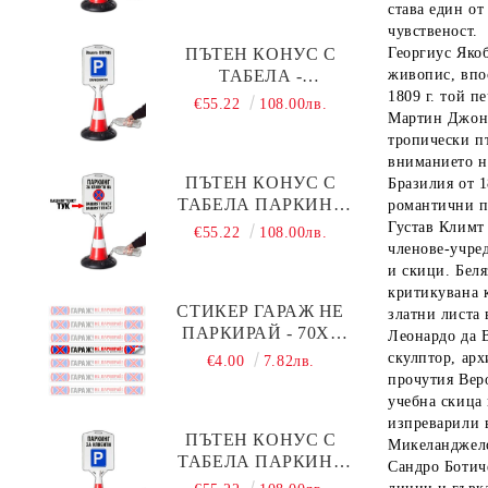
Водни обитатели
С твой текст
Транспортни средства
става един о
РАЗПРОДАЖБА на картини -40%
чувственост.
Спортни
ПЪТЕН КОНУС С
Георгиус Яко
ТАБЕЛА -
живопис, впос
Музикални
ПАРКОМЯСТО (С
1809 г. той 
€55.22
108.00лв.
ВАШАТА ФИРМА)
Мартин Джон
Забавни
тропически п
Празници
вниманието на
ПЪТЕН КОНУС С
Бразилия от 1
Цветни стикери
ТАБЕЛА ПАРКИНГ
романтични п
ЗА КЛИЕНТИ С ВАШ
Густав Клим
€55.22
108.00лв.
РАЗПРОДАЖБА на стикери - 40%
ТЕКСТ
членове-учре
и скици. Бел
Черна дъска
критикувана 
СТИКЕР ГАРАЖ НЕ
златни листа 
SWAROVSKI®ELEMENTS
ПАРКИРАЙ - 70Х6
Леонардо да 
СМ
скулптор, арх
€4.00
7.82лв.
прочутия Вер
учебна скица
изпреварили 
ПЪТЕН КОНУС С
Микеланджел
ТАБЕЛА ПАРКИНГ
Сандро Ботич
ЗА КЛИЕНТИ