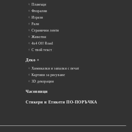
Пламъци
Флорални
Изрази
Рали
Странични ленти
Животни
4x4 Off Road
С твой текст
Деко +
Химикалки и запалки с печат
Картини за рисуване
3D декорации
Часовници
Стикери и Етикети ПО-ПОРЪЧКА