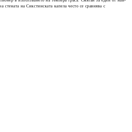
пионер в използването на темпера граса. Смятан за един от най-
 стената на Сикстинската капела често се сравнява с