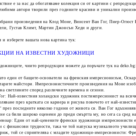
ствие е за нас да обогатяваме колекция си от
картини с репродукц
 любими автори творили през годините красиви и уникални произв
збрани произведения на Клод Моне, Винсент Ван Гог, Пиер-Огюст Р
ели, Густав Климт, Мартин Джонсън Хеди и други.
и и изберете вашата нова картина тук:
КЦИИ НА ИЗВЕСТНИ ХУДОЖНИЦИ
удожниците, чиито репродукции можете да поръчате тук на deko.bg
Като един от бащите-основатели на френския импресионизъм, Оскар
старите майстори. Импресионистичните произведения на Моне изобр
на светлините според различните времена и сезони.
Гог
: Най-известния холандски художник постимпресионист на всичк
ляване през кратката си кариера и рисува повечето от най-известн
“ през последните няколко години от живота си. Ван Гог вдъхновяв
не са били широко оценени до преди смъртта му, но сега са сред н
еноар
: Eдин от най-ценените френски художници импресионисти e
и с финансови трудности, така че той напуска музикалното училищ
ариж, той се сприятелява с младите художници-импресионисти: Фр