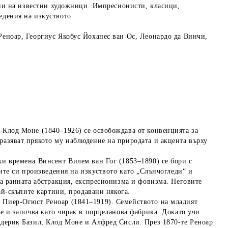
ии
на известни художници. Импресионисти, класици,
едения на изкуството.
еноар, Георгиус Якобус Йоханес ван Ос, Леонардо да Винчи,
:
-Клод Моне (1840–1926) се освобождава от конвенцията за
азяват прякото му наблюдение на природата и акцента върху
и времена Винсент Вилем ван Гог (1853–1890) се бори с
ите си произведения на изкуството като „Слънчогледи“ и
а ранната абстракция, експресионизма и фовизма. Неговите
ай-скъпите картини, продавани някога.
 Пиер-Огюст Реноар (1841–1919). Семейството на младият
е и започва като чирак в порцеланова фабрика. Докато учи
едерик Базил, Клод Моне и Алфред Сисли. През 1870-те Реноар