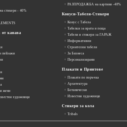
РАЗПРОДАЖБА на картини -40%
 стикери - 40%
Конуси-Табели-Стикери
Конус с Табела
LEMENTS
Табелки за врата и поща
а от канава
Табели и стикери за ГАРАЖ
Информативни
жи
Строителни табели
и пейзажи
За Бизнеса
ни
Персонализирани
Плакати и Принтове
ни
Плакати по поръчка
ини
Архитектура
а
Ботанически
и жени
Известни художници
известни художници
Стикери за кола
Tribals