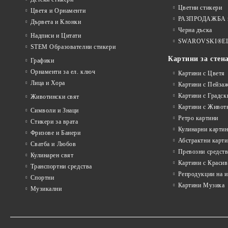
Цветни стикери
Цветя и Орнаменти
РАЗПРОДАЖБА на
Дървета и Клонки
Черна дъска
Надписи и Цитати
SWAROVSKI®E
STEM Образователни стикери
Картини за стен
Графики
Орнаменти за ел. ключ
Картини с Цветя
Лица и Хора
Картини с Пейза
Картини с Градск
Животински свят
Картини с Живот
Символи и Знаци
Ретро картини
Стикери за врата
Кулинарни карти
Фризове и Банери
Абстрактни карт
Сватба и Любов
Превозни средств
Кулинарен свят
Картини с Красив
Транспортни средства
Репродукции на 
Спортни
Картини Музика
Музикални