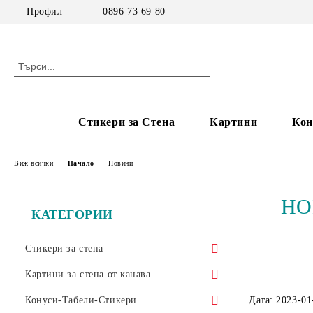
Профил
0896 73 69 80
Стикери за Стена
Картини
Кон
Виж всички
Начало
Новини
НОВ
КАТЕГОРИИ
Стикери за стена
Детски стикери
Картини за стена от канава
Стикери за момичета
Цветя и Орнаменти
Картини с Цветя
Конуси-Табели-Стикери
Дата: 2023-01