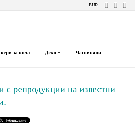
EUR
кери за кола
Деко +
Часовници
и с репродукции на известни
и.