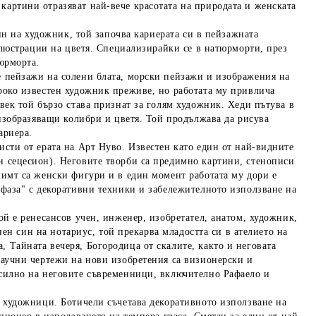
артини отразяват най-вече красотата на природата и женската
ин на художник, той започва кариерата си в пейзажната
 илюстрации на цветя. Специализирайки се в натюрморти, през
юрморта.
е пейзажи на солени блата, морски пейзажи и изображения на
роко известен художник преживе, но работата му привлича
век той бързо става признат за голям художник. Хеди пътува в
 изобразяващи колибри и цветя. Той продължава да рисува
ариера.
сти от ерата на Арт Нуво. Известен като един от най-видните
 сецесион). Неговите творби са предимно картини, стенописи
лимт са женски фигури и в един момент работата му дори е
 фаза" с декоративни техники и забележителното използване на
ой е ренесансов учен, инженер, изобретател, анатом, художник,
нен син на нотариус, той прекарва младостта си в ателието на
 Тайната вечеря, Богородица от скалите, както и неговата
научни чертежи на нови изобретения са визионерски и
 силно на неговите съвременници, включително Рафаело и
и художници. Ботичели съчетава декоративното използване на