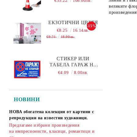
линии и гъвка
€55.22
108.00лв.
великите флор
произведения
ЕКЗОТИЧНИ ЦВЕТЯ
-15%
€8.25
16.14лв.
€9.71
18.99лв.
СТИКЕР ИЛИ
ТАБЕЛА ГАРАЖ НЕ
СПИРАЙ! - 30Х19 СМ
€4.09
8.00лв.
НОВИНИ
НОВА обогатена колекция от картини с
репродукции на известни художници.
Предлагаме избрани произведения
на импресионисти, класици, романтици и