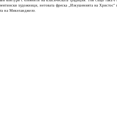
ви контури с елементи на класическата традиция. Той също така е 
ентински художници, неговaтa фреска „Изкушенията на Христос“ на
та на Микеланджело.