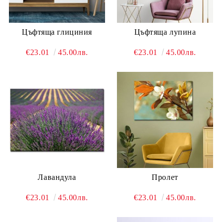
Цъфтяща глициния
Цъфтяща лупина
€23.01
45.00лв.
€23.01
45.00лв.
Лавандула
Пролет
€23.01
45.00лв.
€23.01
45.00лв.