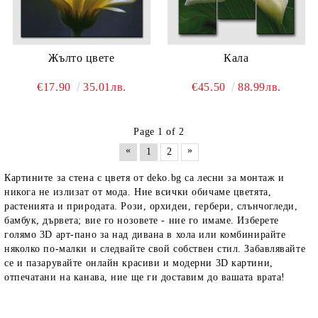
Жълто цвете
Кала
€17.90
35.01лв.
€45.50
88.99лв.
Page 1 of 2
«
»
1
2
Картините за стена с цветя от deko.bg
са лесни за монтаж и
никога не излизат от мода. Ние всички обичаме цветята,
растенията и природата. Рози, орхидеи, гербери, слънчогледи,
бамбук, дървета; вие го нозовете - ние го имаме. Изберете
голямо 3D арт-пано за над дивана в хола или комбинирайте
няколко по-малки и следвайте свой собствен стил. Забавлявайте
се и пазарувайте
онлайн красиви и модерни 3D картини
,
отпечатани на канава, ние ще ги доставим до вашата врата!