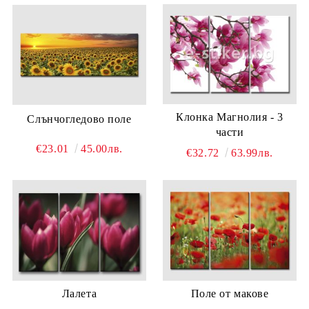
Клонка Магнолия - 3
Слънчогледово поле
части
€23.01
45.00лв.
€32.72
63.99лв.
Лaлета
Поле от макове