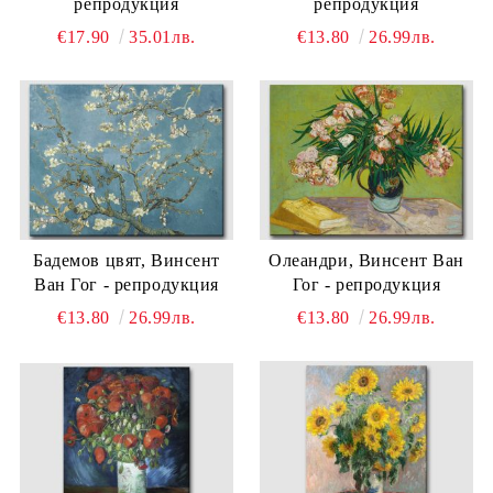
репродукция
репродукция
€17.90
35.01лв.
€13.80
26.99лв.
Бадемов цвят, Винсент
Олеандри, Винсент Ван
Ван Гог - репродукция
Гог - репродукция
€13.80
26.99лв.
€13.80
26.99лв.