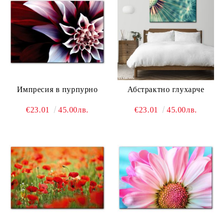
Импресия в пурпурно
Абстрактно глухарче
€23.01
45.00лв.
€23.01
45.00лв.