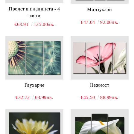
Пролет в планината - 4
Минзухари
части
€47.04
92.00лв.
€63.91
125.00лв.
Глухарче
Нежност
€32.72
63.99лв.
€45.50
88.99лв.