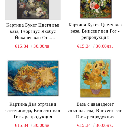
Картина Букет Цветя във
Картина Букет Цветя във
ваза, Винсент ван Гог -
ваза, Георгиус Якобус
репродукция
Йоханес ван Ос -
репродукция
€15.34
30.00лв.
€15.34
30.00лв.
Картина Два отрязани
Ваза с дванадесет
слънчогледа, Винсент ван
слънчогледа, Винсент ван
Гог - репродукция
Гог - репродукция
€15.34
30.00лв.
€15.34
30.00лв.