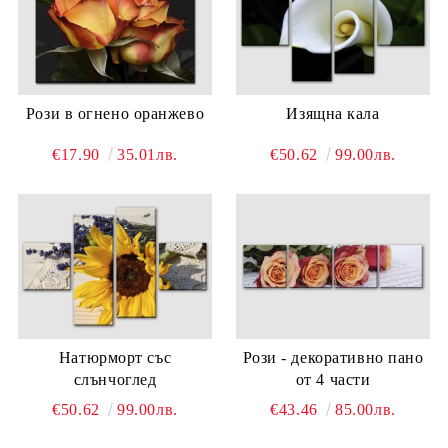
Рози в огнено оранжево
Изящна кала
€17.90
35.01лв.
€50.62
99.00лв.
Натюрморт със
Рози - декоративно пано
слънчоглед
от 4 части
€50.62
99.00лв.
€43.46
85.00лв.