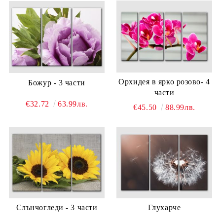
Орхидея в ярко розово- 4
Божур - 3 части
части
€32.72
63.99лв.
€45.50
88.99лв.
Слънчогледи - 3 части
Глухарче