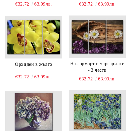
€32.72
63.99лв.
€32.72
63.99лв.
Натюрморт с маргаритки
Орхидеи в жълто
- 3 части
€32.72
63.99лв.
€32.72
63.99лв.