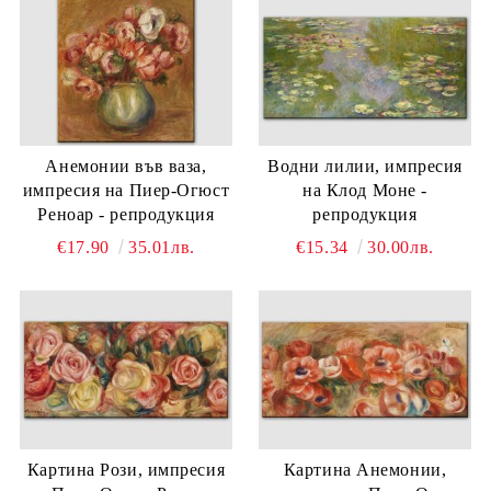
Анемонии във ваза,
Водни лилии, импресия
импресия на Пиер-Огюст
на Клод Моне -
Реноар - репродукция
репродукция
€17.90
35.01лв.
€15.34
30.00лв.
Картина Рози, импресия
Картина Анемонии,