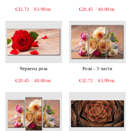
€32.72
63.99лв.
€20.45
40.00лв.
Червена роза
Рози - 3 части
€20.45
40.00лв.
€32.72
63.99лв.