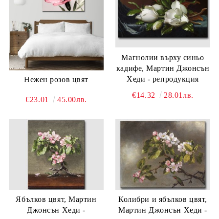
Магнолии върху синьо
кадифе, Мартин Джонсън
Хеди - репродукция
Нежен розов цвят
€14.32
28.01лв.
€23.01
45.00лв.
Ябълков цвят, Мартин
Колибри и ябълков цвят,
Джонсън Хеди -
Мартин Джонсън Хеди -