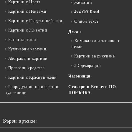
Картини с Цветя
Животни
Картини с Пейзажи
4x4 Off Road
Картини с Градски пейзажи
С твой текст
Картини с Животни
Деко +
Ретро картини
Химикалки и запалки с
печат
Кулинарни картини
Картини за рисуване
Абстрактни картини
3D декорации
Превозни средства
Часовници
Картини с Красиви жени
Репродукции на известни
Стикери и Етикети ПО-
художници
ПОРЪЧКА
Бързи връзки: