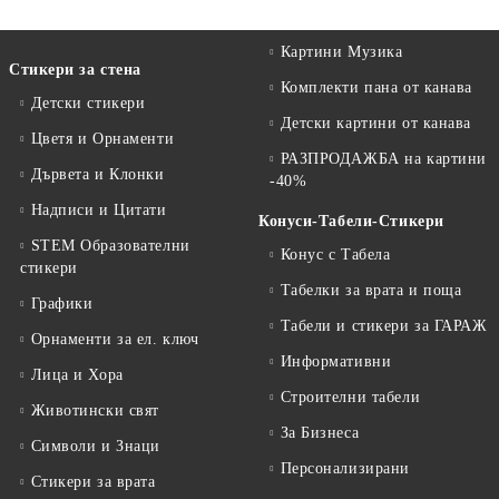
Картини Музика
Стикери за стена
Комплекти пана от канава
Детски стикери
Детски картини от канава
Цветя и Орнаменти
РАЗПРОДАЖБА на картини
Дървета и Клонки
-40%
Надписи и Цитати
Конуси-Табели-Стикери
STEM Образователни
Конус с Табела
стикери
Табелки за врата и поща
Графики
Табели и стикери за ГАРАЖ
Орнаменти за ел. ключ
Информативни
Лица и Хора
Строителни табели
Животински свят
За Бизнеса
Символи и Знаци
Персонализирани
Стикери за врата