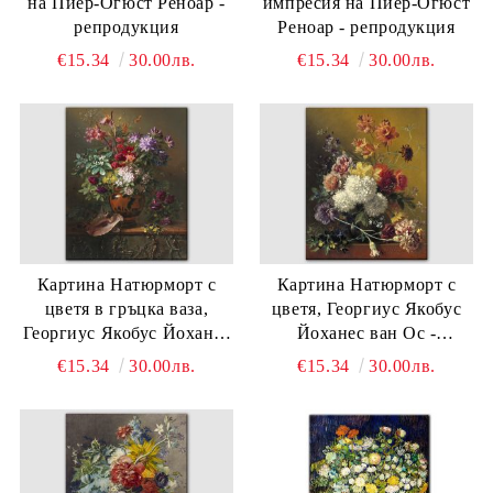
на Пиер-Огюст Реноар -
импресия на Пиер-Огюст
репродукция
Реноар - репродукция
€15.34
30.00лв.
€15.34
30.00лв.
Картина Натюрморт с
Картина Натюрморт с
цветя в гръцка ваза,
цветя, Георгиус Якобус
Георгиус Якобус Йоханес
Йоханес ван Ос -
ван Ос - репродукция
репродукция
€15.34
30.00лв.
€15.34
30.00лв.