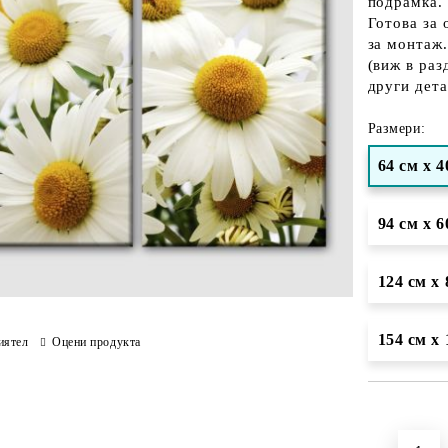
подрамка.
Готова за 
за монтаж.
(виж в раз
други дета
Размери:
64 см х 4
94 см х 6
124 см х 
154 см х 
иятел
Оцени продукта
Добави в желани