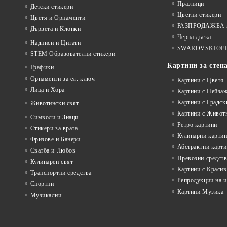
Празници
Детски стикери
Цветни стикери
Цветя и Орнаменти
РАЗПРОДАЖБА на
Дървета и Клонки
Черна дъска
Надписи и Цитати
SWAROVSKI®E
STEM Образователни стикери
Картини за стен
Графики
Орнаменти за ел. ключ
Картини с Цветя
Лица и Хора
Картини с Пейза
Картини с Градск
Животински свят
Картини с Живот
Символи и Знаци
Ретро картини
Стикери за врата
Кулинарни карти
Фризове и Банери
Абстрактни карт
Сватба и Любов
Превозни средств
Кулинарен свят
Картини с Красив
Транспортни средства
Репродукции на 
Спортни
Картини Музика
Музикални