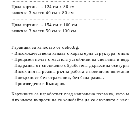
........................................................................
Цяла картина - 124 см х 80 см
включва 3 части 40 см х 80 см
........................................................................
Цяла картина - 154 см х 100 см
включва 3 части 50 см х 100 см
........................................................................
Гаранция за качество от deko.bg:
- Висококачествена канава с характерна структура, опъ
- Прецизен печат с мастила устойчиви на светлина и вод
- Подрамка от специално обработена дървесина осигуря
- Висок дял на реална ръчна работа с повишено внимани
- Повърхност без отражения, без бяла рамка.
- Произведено в България.
Картините се изработват след направена поръчка, като м
Ако имате въпроси не се колебайте да се свържете с нас н