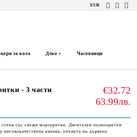
EUR
кери за кола
Деко +
Часовници
€32.72
итки - 3 части
63.99лв.
 стена със свежи маргаритки. Дигитален пълноцветен
у висококачествена канава, опъната на дървена