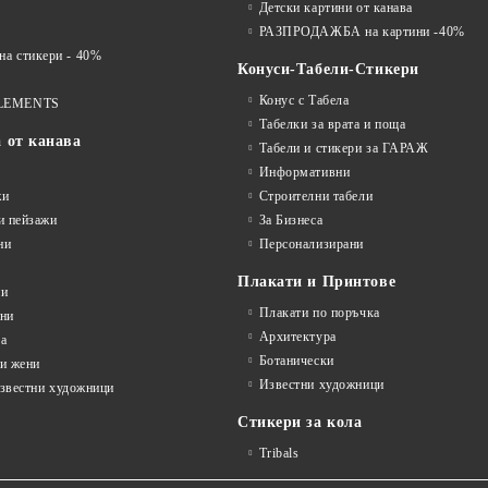
Детски картини от канава
РАЗПРОДАЖБА на картини -40%
 стикери - 40%
Конуси-Табели-Стикери
Конус с Табела
LEMENTS
Табелки за врата и поща
а от канава
Табели и стикери за ГАРАЖ
Информативни
жи
Строителни табели
и пейзажи
За Бизнеса
ни
Персонализирани
Плакати и Принтове
ни
Плакати по поръчка
ини
Архитектура
а
Ботанически
и жени
Известни художници
известни художници
Стикери за кола
Tribals