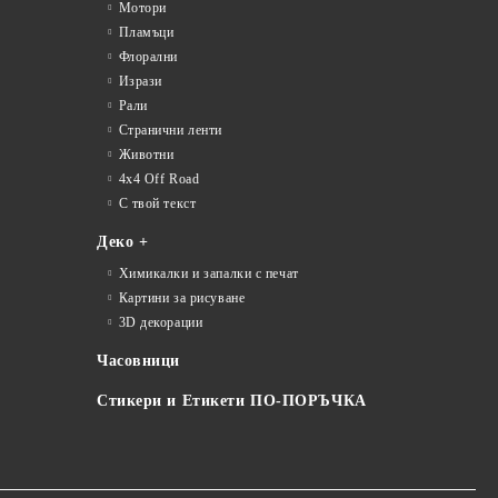
Мотори
Пламъци
Флорални
Изрази
Рали
Странични ленти
Животни
4x4 Off Road
С твой текст
Деко +
Химикалки и запалки с печат
Картини за рисуване
3D декорации
Часовници
Стикери и Етикети ПО-ПОРЪЧКА