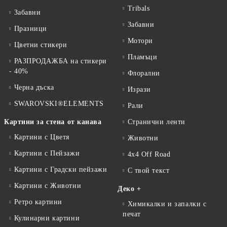
Tribals
Забавни
Забавни
Празници
Мотори
Цветни стикери
Пламъци
РАЗПРОДАЖБА на стикери
- 40%
Флорални
Черна дъска
Изрази
SWAROVSKI®ELEMENTS
Рали
Картини за стена от канава
Странични ленти
Картини с Цветя
Животни
Картини с Пейзажи
4x4 Off Road
Картини с Градски пейзажи
С твой текст
Картини с Животни
Деко +
Ретро картини
Химикалки и запалки с
печат
Кулинарни картини