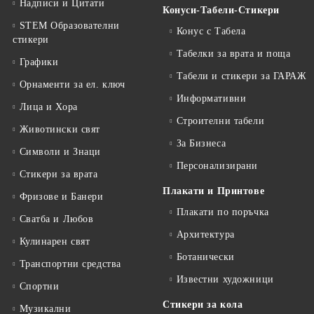
Надписи и Цитати
Конуси-Табели-Стикери
STEM Образователни
Конус с Табела
стикери
Табелки за врата и поща
Графики
Табели и стикери за ГАРАЖ
Орнаменти за ел. ключ
Информативни
Лица и Хора
Строителни табели
Животински свят
За Бизнеса
Символи и Знаци
Персонализирани
Стикери за врата
Плакати и Принтове
Фризове и Банери
Плакати по поръчка
Сватба и Любов
Архитектура
Кулинарен свят
Ботанически
Транспортни средства
Известни художници
Спортни
Стикери за кола
Музикални