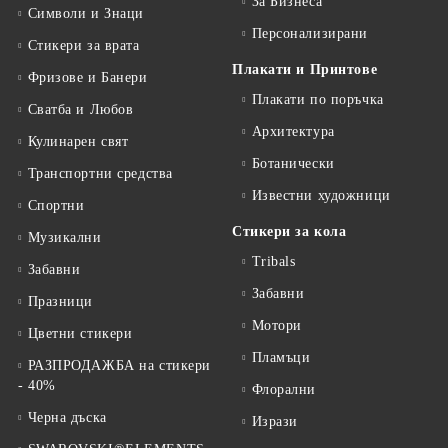
За Бизнеса
Символи и Знаци
Персонализирани
Стикери за врата
Плакати и Принтове
Фризове и Банери
Плакати по поръчка
Сватба и Любов
Архитектура
Кулинарен свят
Ботанически
Транспортни средства
Известни художници
Спортни
Стикери за кола
Музикални
Tribals
Забавни
Забавни
Празници
Мотори
Цветни стикери
Пламъци
РАЗПРОДАЖБА на стикери
- 40%
Флорални
Черна дъска
Изрази