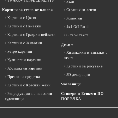
SWAROVSKI®ELEMENTS
Рали
Картини за стена от канава
Странични ленти
Картини с Цветя
Животни
Картини с Пейзажи
4x4 Off Road
Картини с Градски пейзажи
С твой текст
Картини с Животни
Деко +
Ретро картини
Химикалки и запалки с
печат
Кулинарни картини
Картини за рисуване
Абстрактни картини
3D декорации
Превозни средства
Часовници
Картини с Красиви жени
Репродукции на известни
Стикери и Етикети ПО-
художници
ПОРЪЧКА