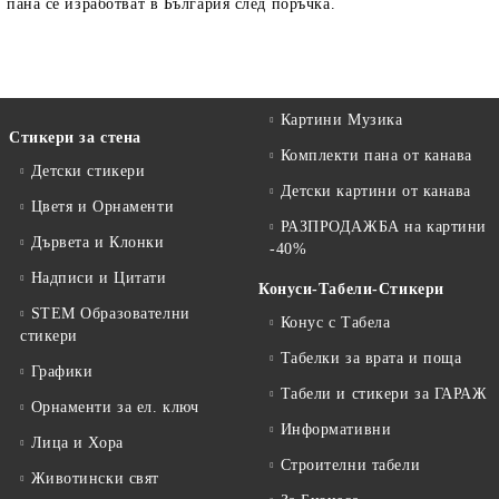
пана се изработват в България
след поръчка.
Картини Музика
Стикери за стена
Комплекти пана от канава
Детски стикери
Детски картини от канава
Цветя и Орнаменти
РАЗПРОДАЖБА на картини
Дървета и Клонки
-40%
Надписи и Цитати
Конуси-Табели-Стикери
STEM Образователни
Конус с Табела
стикери
Табелки за врата и поща
Графики
Табели и стикери за ГАРАЖ
Орнаменти за ел. ключ
Информативни
Лица и Хора
Строителни табели
Животински свят