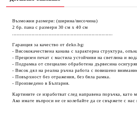
Възможни размери: (ширина/височина)
2 бр. пана с размери 30 см х 40 см
........................................................................
Гаранция за качество от deko.bg:
- Висококачествена канава с характерна структура, опъ
- Прецизен печат с мастила устойчиви на светлина и вод
- Подрамка от специално обработена дървесина осигуря
- Висок дял на реална ръчна работа с повишено внимани
- Повърхност без отражения, без бяла рамка.
- Произведено в България.
Картините се изработват след направена поръчка, като м
Ако имате въпроси не се колебайте да се свържете с нас н