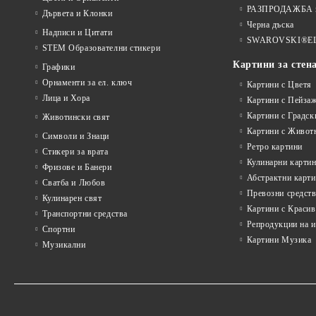
РАЗПРОДАЖБА на
Дървета и Клонки
Черна дъска
Надписи и Цитати
SWAROVSKI®E
STEM Образователни стикери
Картини за стен
Графики
Орнаменти за ел. ключ
Картини с Цветя
Лица и Хора
Картини с Пейза
Картини с Градск
Животински свят
Картини с Живот
Символи и Знаци
Ретро картини
Стикери за врата
Кулинарни карти
Фризове и Банери
Абстрактни карт
Сватба и Любов
Превозни средств
Кулинарен свят
Картини с Красив
Транспортни средства
Репродукции на 
Спортни
Картини Музика
Музикални