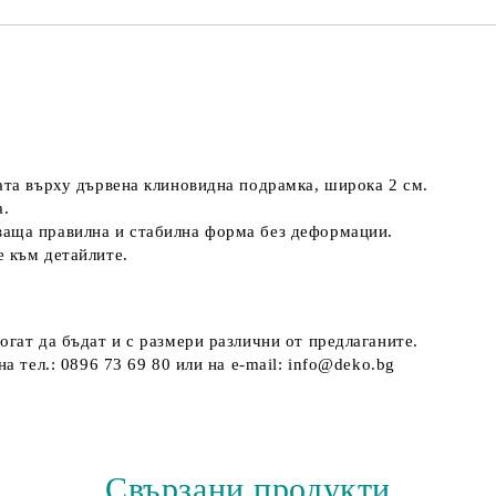
ната върху дървена клиновидна подрамка, широка 2 см.
а.
ваща правилна и стабилна форма без деформации.
е към детайлите.
огат да бъдат и с размери различни от предлаганите.
а тел.: 0896 73 69 80 или на e-mail: info@deko.bg
Свързани продукти