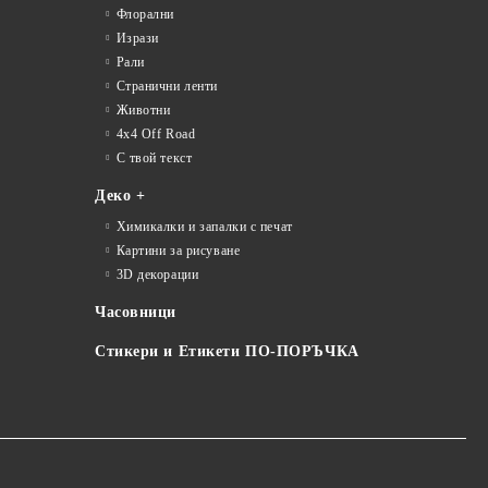
Флорални
Изрази
Рали
Странични ленти
Животни
4x4 Off Road
С твой текст
Деко +
Химикалки и запалки с печат
Картини за рисуване
3D декорации
Часовници
Стикери и Етикети ПО-ПОРЪЧКА