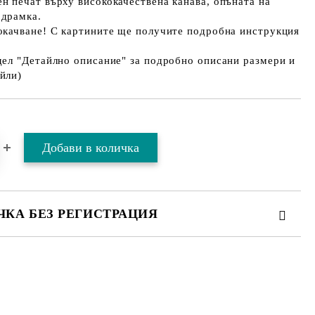
н печат върху висококачествена канава, опъната на
одрамка.
 окачване! С картините ще получите подробна инструкция
дел "Детайлно описание" за подробно описани размери и
йли)
ЧКА БЕЗ РЕГИСТРАЦИЯ
ТЕ ТЕЗИ 2 ПОЛЕТА
 свържем с вас в рамките на работния ден.