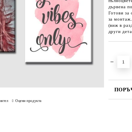
пълноцвете
дървена п
Готови за
за монтаж.
(виж в раз
други дета
Добави в желани
ПОРЪ
иятел
Оцени продукта
ПОПЪЛНЕ
Ние ще се