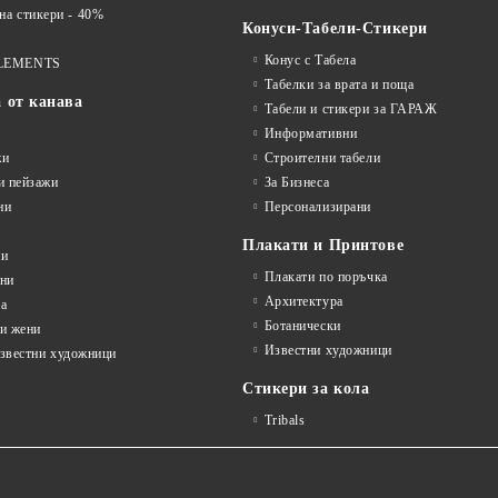
 стикери - 40%
Конуси-Табели-Стикери
Конус с Табела
LEMENTS
Табелки за врата и поща
а от канава
Табели и стикери за ГАРАЖ
Информативни
жи
Строителни табели
и пейзажи
За Бизнеса
ни
Персонализирани
Плакати и Принтове
ни
Плакати по поръчка
ини
Архитектура
а
Ботанически
и жени
Известни художници
известни художници
Стикери за кола
Tribals