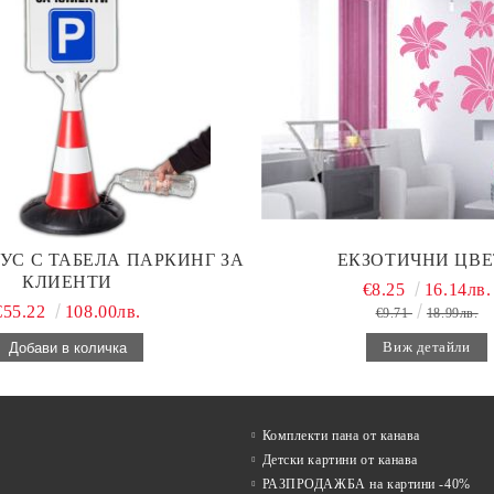
УС С ТАБЕЛА ПАРКИНГ ЗА
ЕКЗОТИЧНИ ЦВЕ
КЛИЕНТИ
€8.25
16.14лв.
€55.22
108.00лв.
€9.71
18.99лв.
Виж детайли
Комплекти пана от канава
Детски картини от канава
РАЗПРОДАЖБА на картини -40%