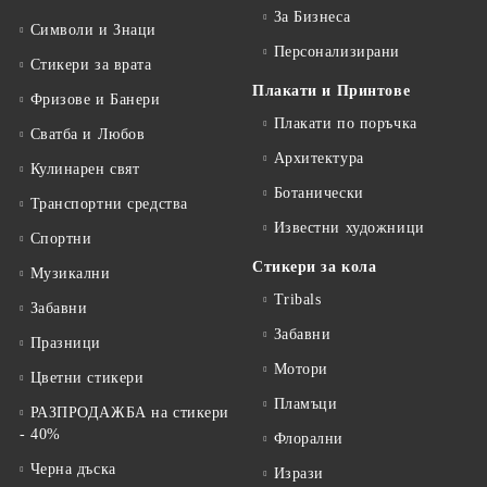
За Бизнеса
Символи и Знаци
Персонализирани
Стикери за врата
Плакати и Принтове
Фризове и Банери
Плакати по поръчка
Сватба и Любов
Архитектура
Кулинарен свят
Ботанически
Транспортни средства
Известни художници
Спортни
Стикери за кола
Музикални
Tribals
Забавни
Забавни
Празници
Мотори
Цветни стикери
Пламъци
РАЗПРОДАЖБА на стикери
- 40%
Флорални
Черна дъска
Изрази