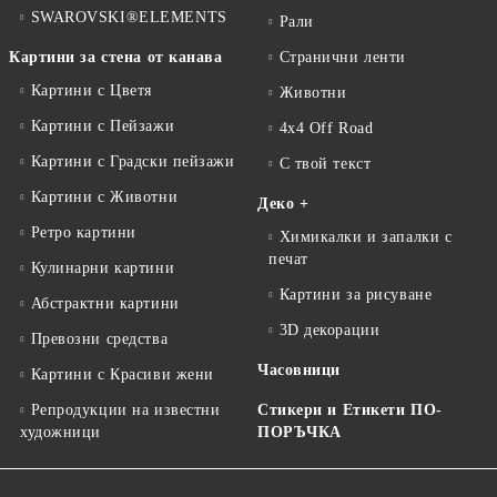
SWAROVSKI®ELEMENTS
Рали
Картини за стена от канава
Странични ленти
Картини с Цветя
Животни
Картини с Пейзажи
4x4 Off Road
Картини с Градски пейзажи
С твой текст
Картини с Животни
Деко +
Ретро картини
Химикалки и запалки с
печат
Кулинарни картини
Картини за рисуване
Абстрактни картини
3D декорации
Превозни средства
Часовници
Картини с Красиви жени
Репродукции на известни
Стикери и Етикети ПО-
художници
ПОРЪЧКА