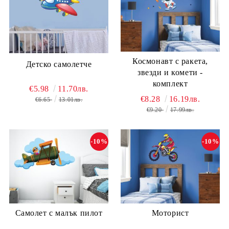
Космонавт с ракета,
Детско самолетче
звезди и комети -
комплект
€5.98
11.70лв.
€8.28
16.19лв.
€6.65
13.01лв.
€9.20
17.99лв.
-10%
-10%
Самолет с малък пилот
Моторист