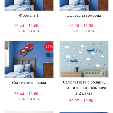
Формула 1
Офроуд автомобил
€6.44
12.60лв.
€6.90
13.50лв.
€7.16
14.00лв.
€7.67
15.00лв.
-10%
Самолетчета с облаци,
Състезателна кола
звезди и точки - комплект
в 2 цвята
€6.44
12.60лв.
€7.16
14.00лв.
€9.97
19.50лв.