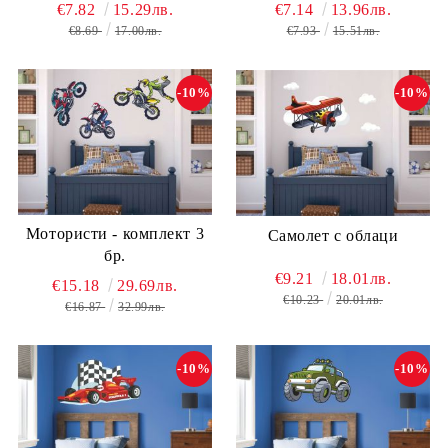
€7.82
15.29лв.
€7.14
13.96лв.
€8.69
17.00лв.
€7.93
15.51лв.
-10%
-10%
Мотористи - комплект 3
Самолет с облаци
бр.
€9.21
18.01лв.
€15.18
29.69лв.
€10.23
20.01лв.
€16.87
32.99лв.
-10%
-10%