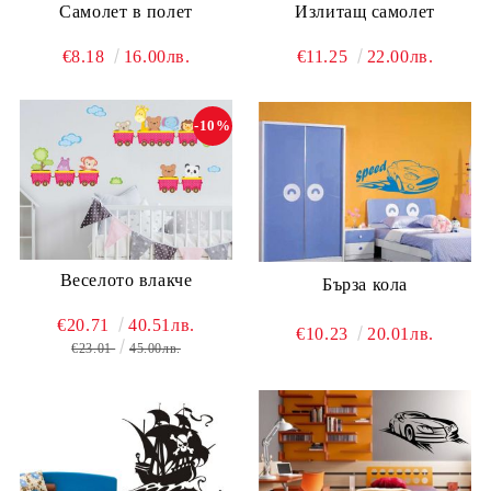
Самолет в полет
Излитащ самолет
€8.18
16.00лв.
€11.25
22.00лв.
-10%
Веселото влакче
Бърза кола
€20.71
40.51лв.
€10.23
20.01лв.
€23.01
45.00лв.