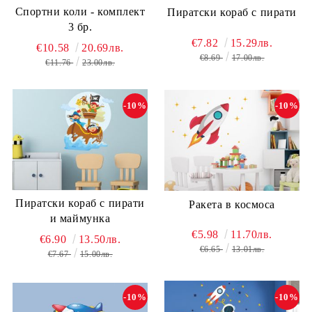
Спортни коли - комплект
Пиратски кораб с пирати
3 бр.
€7.82
15.29лв.
€10.58
20.69лв.
€8.69
17.00лв.
€11.76
23.00лв.
-10%
-10%
Пиратски кораб с пирати
Ракета в космоса
и маймунка
€5.98
11.70лв.
€6.90
13.50лв.
€6.65
13.01лв.
€7.67
15.00лв.
-10%
-10%