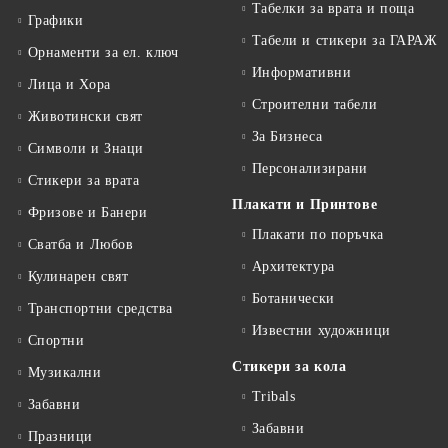
Табелки за врата и поща
Графики
Табели и стикери за ГАРАЖ
Орнаменти за ел. ключ
Информативни
Лица и Хора
Строителни табели
Животински свят
За Бизнеса
Символи и Знаци
Персонализирани
Стикери за врата
Плакати и Принтове
Фризове и Банери
Плакати по поръчка
Сватба и Любов
Архитектура
Кулинарен свят
Ботанически
Транспортни средства
Известни художници
Спортни
Стикери за кола
Музикални
Tribals
Забавни
Забавни
Празници