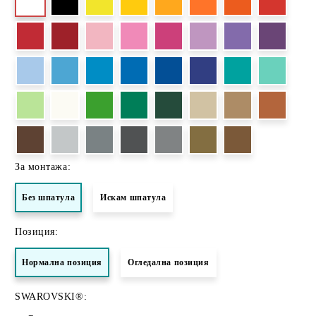
За монтажа:
Без шпатула
Искам шпатула
Позиция:
Нормалнa позиция
Огледална позиция
SWAROVSKI®: