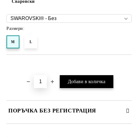
Сваровски
Размери:
M
L
Добави в желани
ПОРЪЧКА БЕЗ РЕГИСТРАЦИЯ
ПОПЪЛНЕТЕ ТЕЗИ 2 ПОЛЕТА