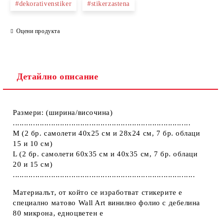
#dekorativenstiker
#stikerzastena
Оцени продукта
Ние ще се свържем с вас в рамките на работния ден.
Детайлно описание
Размери: (ширина/височина)
...............................................................................
M (2 бр. самолети 40х25 см и 28х24 см, 7 бр. облаци
15 и 10 см)
L (2 бр. самолети 60х35 см и 40х35 см, 7 бр. облаци
20 и 15 см)
.................................................................................
Материалът, от който се изработват стикерите е
специално матово Wall Art винилно фолио с дебелина
80 микрона, едноцветен е