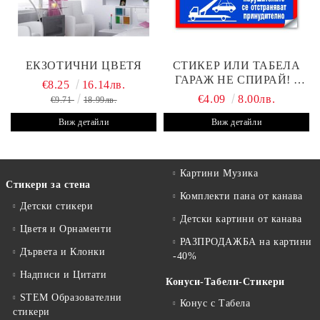
ЕКЗОТИЧНИ ЦВЕТЯ
СТИКЕР ИЛИ ТАБЕЛА
ГАРАЖ НЕ СПИРАЙ! -
€8.25
16.14лв.
30Х19 СМ
€4.09
8.00лв.
€9.71
18.99лв.
Виж детайли
Виж детайли
Картини Музика
Стикери за стена
Комплекти пана от канава
Детски стикери
Детски картини от канава
Цветя и Орнаменти
РАЗПРОДАЖБА на картини
Дървета и Клонки
-40%
Надписи и Цитати
Конуси-Табели-Стикери
STEM Образователни
Конус с Табела
стикери