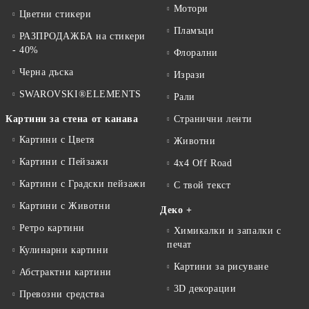
Мотори
Цветни стикери
Пламъци
РАЗПРОДАЖБА на стикери
- 40%
Флорални
Черна дъска
Изрази
SWAROVSKI®ELEMENTS
Рали
Картини за стена от канава
Странични ленти
Картини с Цветя
Животни
Картини с Пейзажи
4x4 Off Road
Картини с Градски пейзажи
С твой текст
Картини с Животни
Деко +
Ретро картини
Химикалки и запалки с
печат
Кулинарни картини
Картини за рисуване
Абстрактни картини
3D декорации
Превозни средства