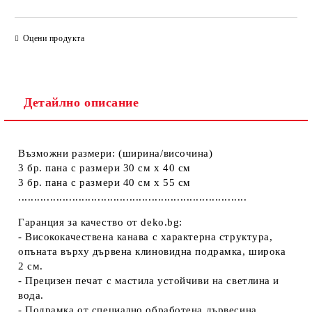
ПОПЪЛНЕТЕ ТЕЗИ 2 ПОЛЕТА
Оцени продукта
Детайлно описание
Ние ще се свържем с вас в рамките на работния ден.
Възможни размери: (ширина/височина)
3 бр. пана с размери 30 см х 40 см
3 бр. пана с размери 40 см х 55 см
........................................................................
Гаранция за качество от deko.bg:
- Висококачествена канава с характерна структура,
опъната върху дървена клиновидна подрамка, широка
2 см.
- Прецизен печат с мастила устойчиви на светлина и
вода.
- Подрамка от специално обработена дървесина