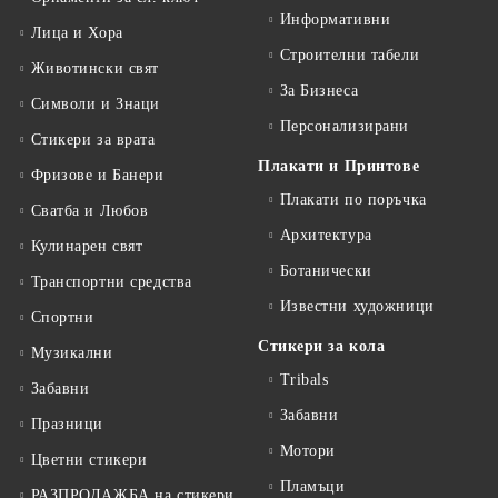
Информативни
Лица и Хора
Строителни табели
Животински свят
За Бизнеса
Символи и Знаци
Персонализирани
Стикери за врата
Плакати и Принтове
Фризове и Банери
Плакати по поръчка
Сватба и Любов
Архитектура
Кулинарен свят
Ботанически
Транспортни средства
Известни художници
Спортни
Стикери за кола
Музикални
Tribals
Забавни
Забавни
Празници
Мотори
Цветни стикери
Пламъци
РАЗПРОДАЖБА на стикери