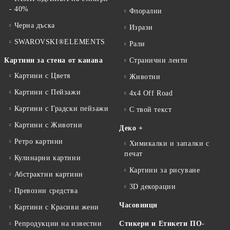
- 40%
Флорални
Черна дъска
Изрази
SWAROVSKI®ELEMENTS
Рали
Картини за стена от канава
Странични ленти
Картини с Цветя
Животни
Картини с Пейзажи
4x4 Off Road
Картини с Градски пейзажи
С твой текст
Картини с Животни
Деко +
Ретро картини
Химикалки и запалки с
печат
Кулинарни картини
Картини за рисуване
Абстрактни картини
3D декорации
Превозни средства
Часовници
Картини с Красиви жени
Репродукции на известни
Стикери и Етикети ПО-