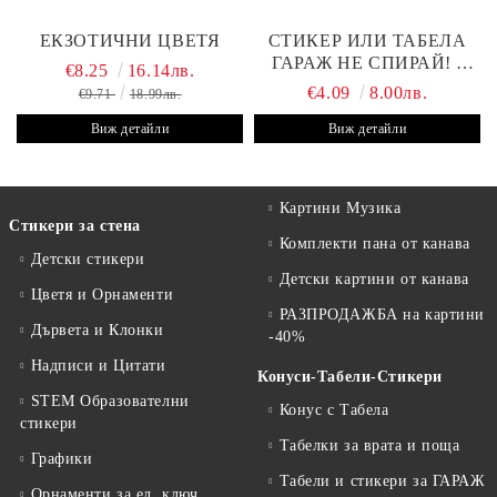
ЕКЗОТИЧНИ ЦВЕТЯ
СТИКЕР ИЛИ ТАБЕЛА
ГАРАЖ НЕ СПИРАЙ! -
€8.25
16.14лв.
30Х19 СМ
€4.09
8.00лв.
€9.71
18.99лв.
Виж детайли
Виж детайли
Картини Музика
Стикери за стена
Комплекти пана от канава
Детски стикери
Детски картини от канава
Цветя и Орнаменти
РАЗПРОДАЖБА на картини
Дървета и Клонки
-40%
Надписи и Цитати
Конуси-Табели-Стикери
STEM Образователни
Конус с Табела
стикери
Табелки за врата и поща
Графики
Табели и стикери за ГАРАЖ
Орнаменти за ел. ключ