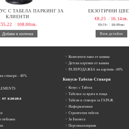
УС С ТАБЕЛА ПАРКИНГ ЗА
ЕКЗОТИЧНИ ЦВЕ
КЛИЕНТИ
€8.25
16.14лв.
€55.22
108.00лв.
€9.71
18.99лв.
Виж детайли
Комплекти пана от канава
Детски картини от канава
РАЗПРОДАЖБА на картини -40%
 стикери - 40%
Конуси-Табели-Стикери
Конус с Табела
LEMENTS
Табелки за врата и поща
а от канава
Табели и стикери за ГАРАЖ
Информативни
жи
Строителни табели
и пейзажи
За Бизнеса
ни
Персонализирани