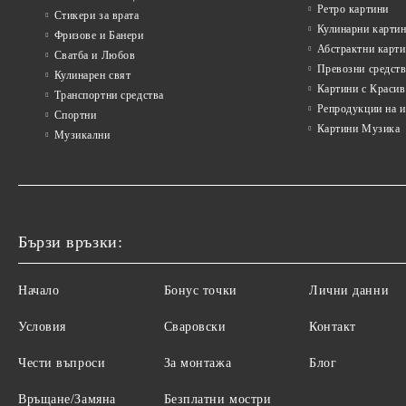
Ретро картини
Стикери за врата
Кулинарни карти
Фризове и Банери
Абстрактни карт
Сватба и Любов
Превозни средств
Кулинарен свят
Картини с Красив
Транспортни средства
Репродукции на 
Спортни
Картини Музика
Музикални
Бързи връзки:
Начало
Бонус точки
Лични данни
Условия
Сваровски
Контакт
Чести въпроси
За монтажа
Блог
Връщане/Замяна
Безплатни мостри