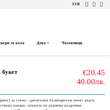
EUR
кери за кола
Деко +
Часовници
€20.45
 букет
40.00лв.
ринт) за стена - дигитален пълноцветен печат върху
ствена канава, опъната на дървена подрамка.