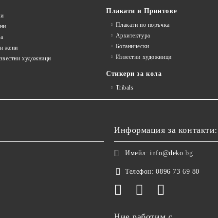
Плакати и Принтове
ни
Плакати по поръчка
ини
Архитектура
а
Ботанически
и жени
Известни художници
известни художници
Стикери за кола
Tribals
Информация за контакти:
Имейл:
info@deko.bg
Телефон:
0896 73 69 80
Ние работим с