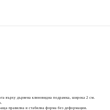
Ние ще се
ната върху дървена клиновидна подрамка, широка 2 см.
а.
ваща правилна и стабилна форма без деформации.