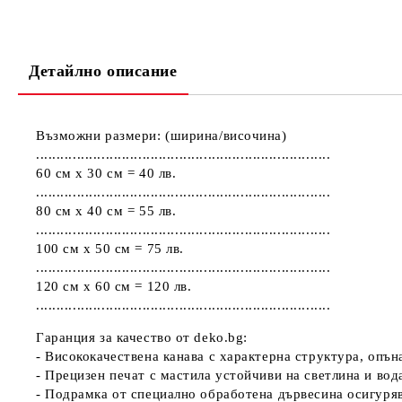
Детайлно описание
Възможни размери: (ширина/височина)
........................................................................
60 см х 30 см = 40 лв.
........................................................................
80 см х 40 см = 55 лв.
........................................................................
100 см х 50 см = 75 лв.
........................................................................
120 см х 60 см = 120 лв.
........................................................................
Гаранция за качество от deko.bg:
- Висококачествена канава с характерна структура, опъ
- Прецизен печат с мастила устойчиви на светлина и вод
- Подрамка от специално обработена дървесина осигуря