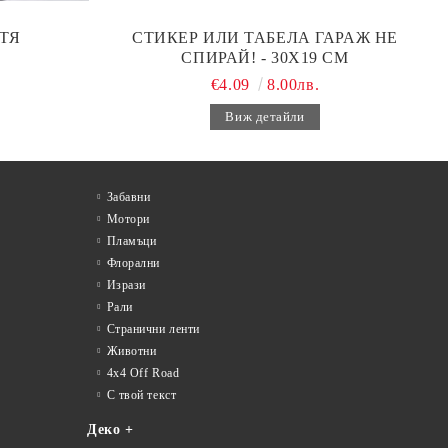
ТЯ
СТИКЕР ИЛИ ТАБЕЛА ГАРАЖ НЕ
СПИРАЙ! - 30Х19 СМ
€4.09
8.00лв.
Виж детайли
Забавни
Мотори
Пламъци
Флорални
Изрази
Рали
Странични ленти
Животни
4x4 Off Road
С твой текст
Деко +