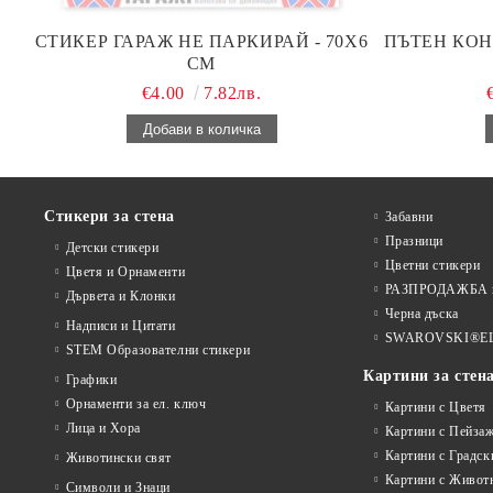
СТИКЕР ГАРАЖ НЕ ПАРКИРАЙ - 70Х6
ПЪТЕН КОН
СМ
€4.00
7.82лв.
Стикери за стена
Забавни
Празници
Детски стикери
Цветни стикери
Цветя и Орнаменти
РАЗПРОДАЖБА на
Дървета и Клонки
Черна дъска
Надписи и Цитати
SWAROVSKI®E
STEM Образователни стикери
Картини за стен
Графики
Орнаменти за ел. ключ
Картини с Цветя
Лица и Хора
Картини с Пейза
Картини с Градск
Животински свят
Картини с Живот
Символи и Знаци