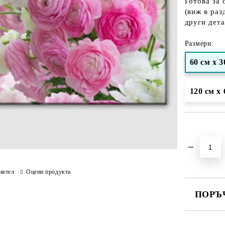
Готова за 
(виж в раз
други дета
Размери:
60 см х 3
120 см х 
Добави в желани
иятел
Оцени продукта
ПОРЪ
ПОПЪЛНЕ