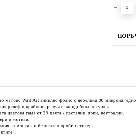
ПОРЪ
ПОПЪЛНЕ
Ние ще се
но матово Wall Art винилно фолио с дебелина 80 микрона, едн
екия релеф и крайният резулат наподобява рисунка.
та цветова гама от 39 цвятa - пастелни, ярки, неутрални.
ери и мотиви.
кция за монтаж и безплатен пробен стикер.
ктите".