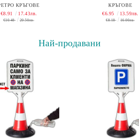
РЕТРО КРЪГОВЕ
КРЪГОВЕ
€8.91
17.43лв.
€6.95
13.59лв.
€10.48
20.50лв.
€8.18
16.00лв.
Най-продавани