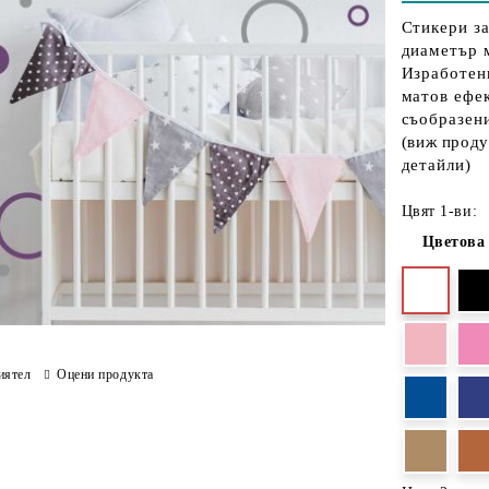
Стикери за
диаметър 
Изработен
матов ефе
съобразени
(
виж проду
детайли)
Цвят 1-ви:
Цветова
иятел
Оцени продукта