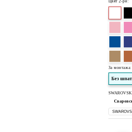
Цвят 2-ри:
За монтажа:
Без шпа
SWAROVSK
Сваровс
Добави в желани