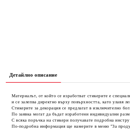
Детайлно описание
Материалът, от който се изработват стикерите е специал
и се залепва директно върху повърхността, като улавя л
Стикерите за декорация се предлагат в изключително бога
По заявка могат да бъдат изработени индивидуални разм
С всяка поръчка на стикери получавате подробна инстру
По-подробна информация ще намерите в меню "За проду