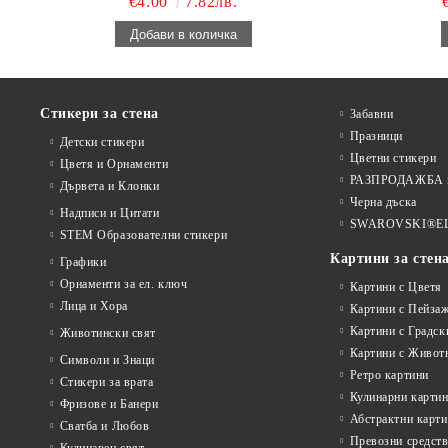
€4.00
7.82лв.
Стикери за стена
Забавни
Празници
Детски стикери
Цветни стикери
Цветя и Орнаменти
РАЗПРОДАЖБА на
Дървета и Клонки
Черна дъска
Надписи и Цитати
SWAROVSKI®E
STEM Образователни стикери
Картини за стен
Графики
Орнаменти за ел. ключ
Картини с Цветя
Лица и Хора
Картини с Пейза
Картини с Градск
Животински свят
Картини с Живот
Символи и Знаци
Ретро картини
Стикери за врата
Кулинарни карти
Фризове и Банери
Абстрактни карт
Сватба и Любов
Превозни средств