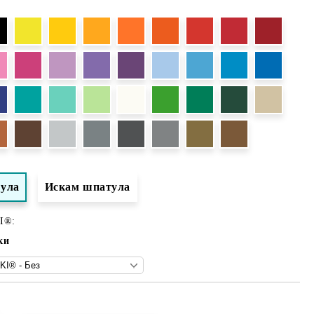
тула
Искам шпатула
I®:
ки