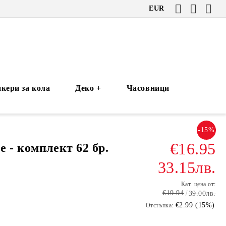
EUR
кери за кола
Деко +
Часовници
-15%
€16.95
е - комплект 62 бр.
33.15лв.
Кат. цена от:
€19.94
39.00лв.
€2.99 (15%)
Отстъпка: