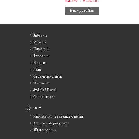
€4.09
8.00лв.
Виж детайли
Забавни
Мотори
Пламъци
Флорални
Изрази
Рали
Странични ленти
Животни
4x4 Off Road
С твой текст
Деко +
Химикалки и запалки с печат
Картини за рисуване
3D декорации