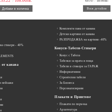
€55.22
108.00лв.
€9.71
18.99лв.
Виж детайли
Комплекти пана от канава
Детски картини от канава
РАЗПРОДАЖБА на картини -40%
 стикери - 40%
Конуси-Табели-Стикери
Конус с Табела
LEMENTS
Табелки за врата и поща
а от канава
Табели и стикери за ГАРАЖ
Информативни
жи
Строителни табели
и пейзажи
За Бизнеса
ни
Персонализирани
Плакати и Принтове
ни
Плакати по поръчка
ини
Архитектура
а