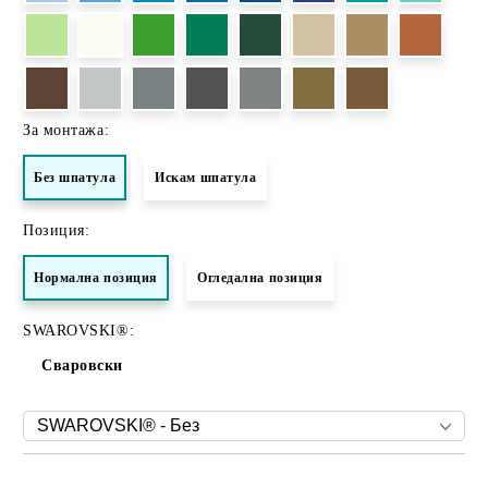
За монтажа:
Без шпатула
Искам шпатула
Позиция:
Нормалнa позиция
Огледална позиция
SWAROVSKI®:
Сваровски