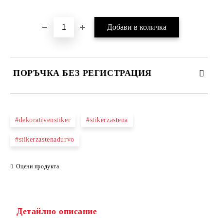
Добави в желани
ПОРЪЧКА БЕЗ РЕГИСТРАЦИЯ
ПОПЪЛНЕТЕ ТЕЗИ 2 ПОЛЕТА
#dekorativenstiker
#stikerzastena
#stikerzastenadurvo
Ние ще се свържем с вас в рамките на работния ден.
Оцени продукта
Детайлно описание