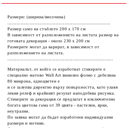
Размери: (ширина/височина)
...............................................................................
Размер само на стъблото 200 х 170 см
В зависимост от разположението на листата размер на
готовата декорация - около 230 х 200 см
Размерите могат да варират, в зависимост от
разположението на листата.
.................................................................................
Материалът, от който се изработват стикерите е
специално матово Wall Art винилно фолио с дебелина
80 микрона, едноцветен е
и се залепва директно върху повърхността, като улавя
лекия релеф и крайният резулат наподобява рисунка.
Стикерите за декорация се предлагат в изключително
богата цветова гама от 39 цвята - пастелни, ярки,
неутрални.
По заявка могат да бъдат изработени индивидуални
размери и мотиви.