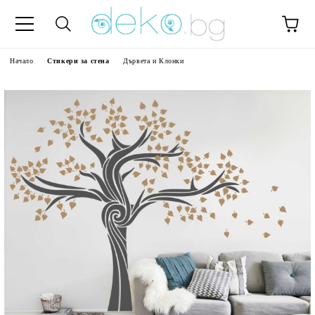
Начало
Стикери за стена
Дървета и Клонки