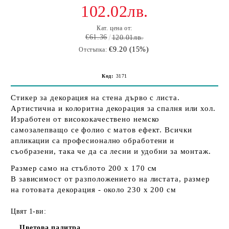
102.02лв.
Кат. цена от:
€61.36
120.01лв.
€9.20 (15%)
Отстъпка:
Код:
3171
Стикер за декорация на стена дърво с листа.
Артистична и колоритна декорация за спалня или хол.
Изработен от висококачествено немско
самозалепващо се фолио с матов ефект. Всички
апликации са професионално обработени и
съобразени, така че да са лесни и удобни за монтаж.
Размер само на стъблото 200 х 170 см
В зависимост от разположението на листата, размер
на готовата декорация - около 230 х 200 см
Цвят 1-ви:
Цветова палитра