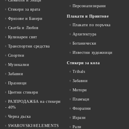
Символи и Знаци
Персонализирани
Стикери за врата
Плакати и Принтове
Фризове и Банери
Плакати по поръчка
Сватба и Любов
Архитектура
Кулинарен свят
Ботанически
Транспортни средства
Известни художници
Спортни
Стикери за кола
Музикални
Tribals
Забавни
Забавни
Празници
Мотори
Цветни стикери
Пламъци
РАЗПРОДАЖБА на стикери
- 40%
Флорални
Черна дъска
Изрази
SWAROVSKI®ELEMENTS
Рали