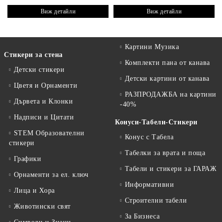
Виж детайли
Виж детайли
Картини Музика
Стикери за стена
Комплекти пана от канава
Детски стикери
Детски картини от канава
Цветя и Орнаменти
РАЗПРОДАЖБА на картини
Дървета и Клонки
-40%
Надписи и Цитати
Конуси-Табели-Стикери
STEM Образователни
Конус с Табела
стикери
Табелки за врата и поща
Графики
Табели и стикери за ГАРАЖ
Орнаменти за ел. ключ
Информативни
Лица и Хора
Строителни табели
Животински свят
За Бизнеса