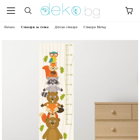
Начало
Стикери за стена
Детски стикери
Стикери Метър