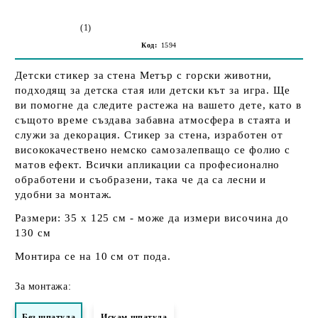
(1)
Код:
1594
Детски стикер за стена Метър с горски животни,
подходящ за детска стая или детски кът за игра. Ще
ви помогне да следите растежа на вашето дете, като в
същото време създава забавна атмосфера в стаята и
служи за декорация. Стикер за стена, изработен от
висококачествено немско самозалепващо се фолио с
матов ефект. Всички апликации са професионално
обработени и съобразени, така че да са лесни и
удобни за монтаж.
Размери:
35 х 125 см - може да измери височина до
130 см
Монтира се на 10 см от пода.
За монтажа:
Без шпатула
Искам шпатула