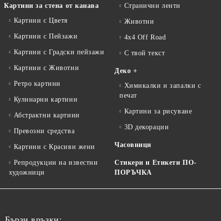
Картини за стена от канава
Странични ленти
Картини с Цветя
Животни
Картини с Пейзажи
4x4 Off Road
Картини с Градски пейзажи
С твой текст
Картини с Животни
Деко +
Ретро картини
Химикалки и запалки с
печат
Кулинарни картини
Картини за рисуване
Абстрактни картини
3D декорации
Превозни средства
Часовници
Картини с Красиви жени
Репродукции на известни
Стикери и Етикети ПО-
художници
ПОРЪЧКА
Бързи връзки: