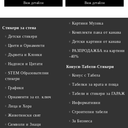
Виж детайли
Виж детайли
Картини Музика
Стикери за стена
Комплекти пана от канава
Детски стикери
Детски картини от канава
Цветя и Орнаменти
РАЗПРОДАЖБА на картини
Дървета и Клонки
-40%
Надписи и Цитати
Конуси-Табели-Стикери
STEM Образователни
Конус с Табела
стикери
Табелки за врата и поща
Графики
Табели и стикери за ГАРАЖ
Орнаменти за ел. ключ
Информативни
Лица и Хора
Строителни табели
Животински свят
За Бизнеса
Символи и Знаци