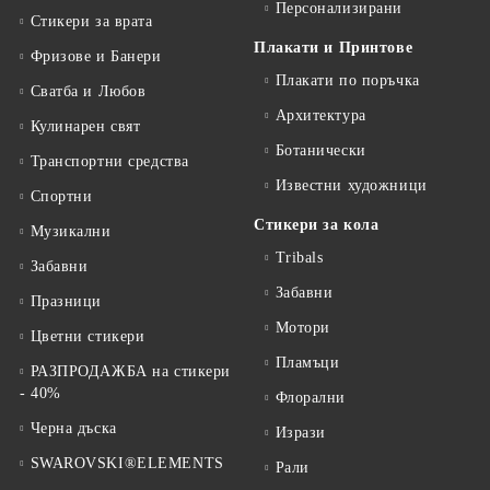
Персонализирани
Стикери за врата
Плакати и Принтове
Фризове и Банери
Плакати по поръчка
Сватба и Любов
Архитектура
Кулинарен свят
Ботанически
Транспортни средства
Известни художници
Спортни
Стикери за кола
Музикални
Tribals
Забавни
Забавни
Празници
Мотори
Цветни стикери
Пламъци
РАЗПРОДАЖБА на стикери
- 40%
Флорални
Черна дъска
Изрази
SWAROVSKI®ELEMENTS
Рали