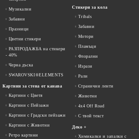
Стикери за кола
Музикални
Tribals
Забавни
Забавни
Празници
Мотори
Цветни стикери
Пламъци
РАЗПРОДАЖБА на стикери
- 40%
Флорални
Черна дъска
Изрази
SWAROVSKI®ELEMENTS
Рали
Картини за стена от канава
Странични ленти
Картини с Цветя
Животни
Картини с Пейзажи
4x4 Off Road
Картини с Градски пейзажи
С твой текст
Картини с Животни
Деко +
Ретро картини
Химикалки и запалки с