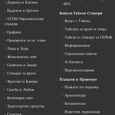
Дървета и Клонки
-40%
Надписи и Цитати
Конуси-Табели-Стикери
STEM Образователни
Конус с Табела
стикери
Табелки за врата и поща
Графики
Табели и стикери за ГАРАЖ
Орнаменти за ел. ключ
Информативни
Лица и Хора
Строителни табели
Животински свят
За Бизнеса
Символи и Знаци
Персонализирани
Стикери за врата
Плакати и Принтове
Фризове и Банери
Плакати по поръчка
Сватба и Любов
Архитектура
Кулинарен свят
Ботанически
Транспортни средства
Известни художници
Спортни