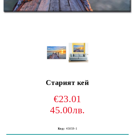
Старият кей
€23.01
45.00лв.
Код:
45059-1