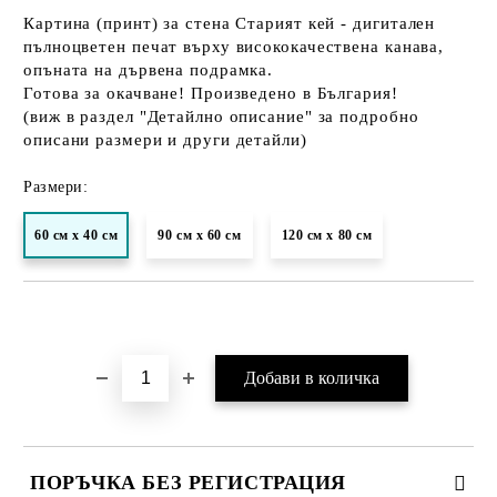
Картина (принт) за стена Старият кей
- дигитален
пълноцветен печат върху висококачествена канава,
опъната на дървена подрамка.
Готова за окачване! Произведено в България!
(виж в раздел "Детайлно описание" за подробно
описани размери и други детайли)
Размери:
60 см х 40 см
90 см х 60 см
120 см х 80 см
Добави в желани
ПОРЪЧКА БЕЗ РЕГИСТРАЦИЯ