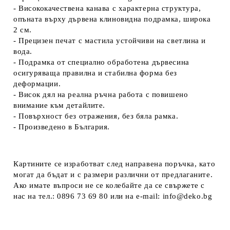
- Висококачествена канава с характерна структура,
опъната върху дървена клиновидна подрамка, широка
2 см.
- Прецизен печат с мастила устойчиви на светлина и
вода.
- Подрамка от специално обработена дървесина
осигуряваща правилна и стабилна форма без
деформации.
- Висок дял на реална ръчна работа с повишено
внимание към детайлите.
- Повърхност без отражения, без бяла рамка.
- Произведено в България.
Картините се изработват след направена поръчка, като
могат да бъдат и с размери различни от предлаганите.
Ако имате въпроси не се колебайте да се свържете с
нас на тел.: 0896 73 69 80 или на e-mail: info@deko.bg