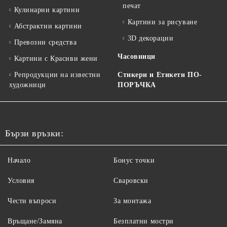
печат
Кулинарни картини
Картини за рисуване
Абстрактни картини
3D декорации
Превозни средства
Часовници
Картини с Красиви жени
Репродукции на известни
Стикери и Етикети ПО-
художници
ПОРЪЧКА
Бързи връзки:
Начало
Бонус точки
Условия
Сваровски
Чести въпроси
За монтажа
Връщане/Замяна
Безплатни мостри