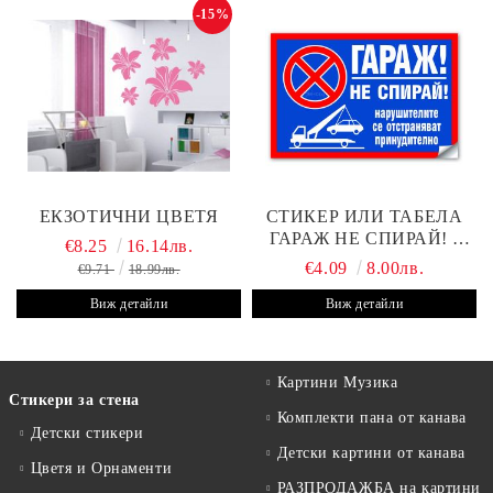
-15%
ЕКЗОТИЧНИ ЦВЕТЯ
СТИКЕР ИЛИ ТАБЕЛА
ГАРАЖ НЕ СПИРАЙ! -
€8.25
16.14лв.
30Х19 СМ
€4.09
8.00лв.
€9.71
18.99лв.
Виж детайли
Виж детайли
Картини Музика
Стикери за стена
Комплекти пана от канава
Детски стикери
Детски картини от канава
Цветя и Орнаменти
РАЗПРОДАЖБА на картини