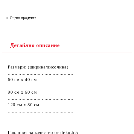
ПОПЪЛНЕТЕ ТЕЗИ 2 ПОЛЕТА
Оцени продукта
Детайлно описание
Ние ще се свържем с вас в рамките на работния ден.
Размери: (ширина/височина)
................................................
60 см х 40 см
................................................
90 см х 60 см
................................................
120 см х 80 см
................................................
Гаранция за качество от deko.bg
: