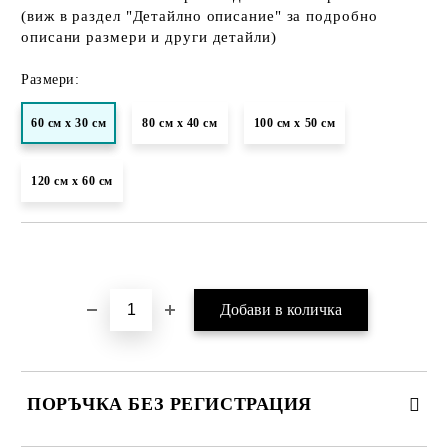
(виж в раздел "Детайлно описание" за подробно
описани размери и други детайли)
Размери:
60 см х 30 см
80 см х 40 см
100 см х 50 см
120 см х 60 см
Добави в желани
ПОРЪЧКА БЕЗ РЕГИСТРАЦИЯ