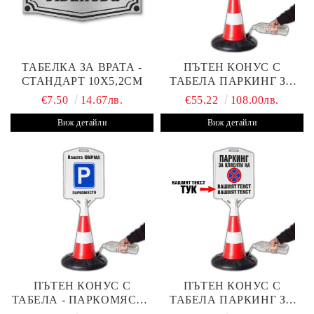
ТАБЕЛКА ЗА ВРАТА -
ПЪТЕН КОНУС С
СТАНДАРТ 10Х5,2СМ
ТАБЕЛА ПАРКИНГ ЗА
КЛИЕНТИ
€7.50
14.67лв.
€55.22
108.00лв.
Виж детайли
Виж детайли
ПЪТЕН КОНУС С
ПЪТЕН КОНУС С
ТАБЕЛА - ПАРКОМЯСТО
ТАБЕЛА ПАРКИНГ ЗА
(С ВАШАТА ФИРМА)
КЛИЕНТИ С ВАШ ТЕКСТ