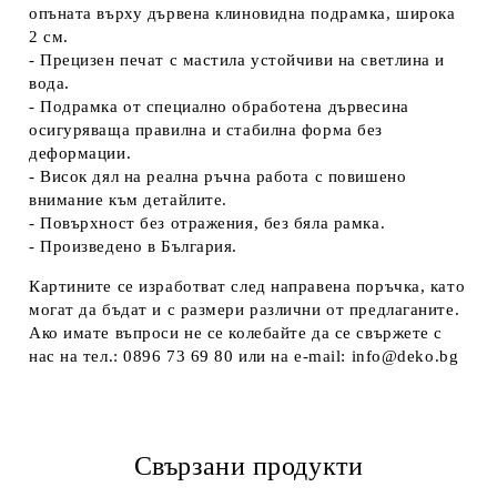
опъната върху дървена клиновидна подрамка, широка
2 см.
- Прецизен печат с мастила устойчиви на светлина и
вода.
- Подрамка от специално обработена дървесина
осигуряваща правилна и стабилна форма без
деформации.
- Висок дял на реална ръчна работа с повишено
внимание към детайлите.
- Повърхност без отражения, без бяла рамка.
- Произведено в България.
Картините се изработват след направена поръчка, като
могат да бъдат и с размери различни от предлаганите.
Ако имате въпроси не се колебайте да се свържете с
нас на тел.: 0896 73 69 80 или на e-mail: info@deko.bg
Свързани продукти