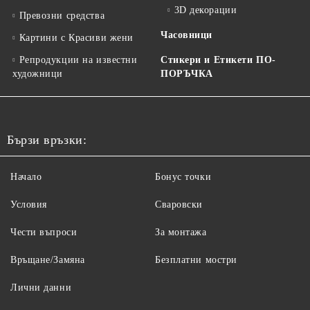
3D декорации
Превозни средства
Часовници
Картини с Красиви жени
Репродукции на известни
Стикери и Етикети ПО-
художници
ПОРЪЧКА
Бързи връзки:
Начало
Бонус точки
Условия
Сваровски
Чести въпроси
За монтажа
Връщане/Замяна
Безплатни мостри
Лични данни