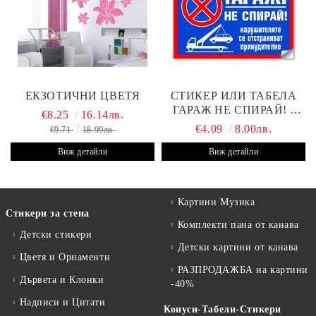
ЕКЗОТИЧНИ ЦВЕТЯ
СТИКЕР ИЛИ ТАБЕЛА
ГАРАЖ НЕ СПИРАЙ! -
€8.25
16.14лв.
30Х19 СМ
€4.09
8.00лв.
€9.71
18.99лв.
Виж детайли
Виж детайли
Картини Музика
Стикери за стена
Комплекти пана от канава
Детски стикери
Детски картини от канава
Цветя и Орнаменти
РАЗПРОДАЖБА на картини
Дървета и Клонки
-40%
Надписи и Цитати
Конуси-Табели-Стикери