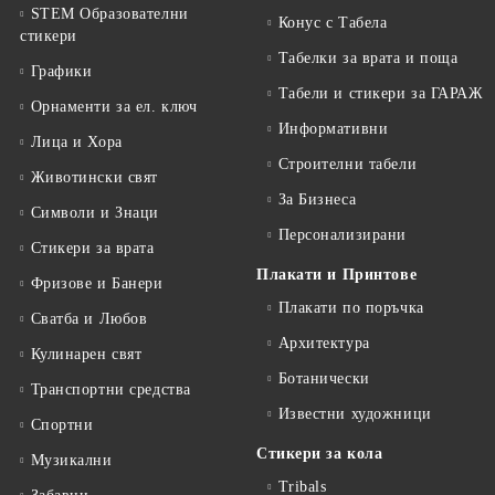
STEM Образователни
Конус с Табела
стикери
Табелки за врата и поща
Графики
Табели и стикери за ГАРАЖ
Орнаменти за ел. ключ
Информативни
Лица и Хора
Строителни табели
Животински свят
За Бизнеса
Символи и Знаци
Персонализирани
Стикери за врата
Плакати и Принтове
Фризове и Банери
Плакати по поръчка
Сватба и Любов
Архитектура
Кулинарен свят
Ботанически
Транспортни средства
Известни художници
Спортни
Стикери за кола
Музикални
Tribals