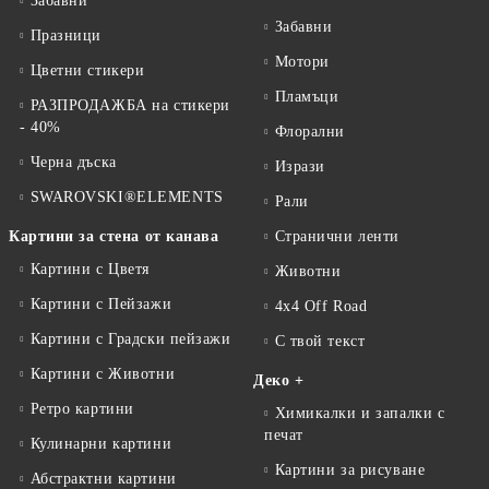
Забавни
Забавни
Празници
Мотори
Цветни стикери
Пламъци
РАЗПРОДАЖБА на стикери
- 40%
Флорални
Черна дъска
Изрази
SWAROVSKI®ELEMENTS
Рали
Картини за стена от канава
Странични ленти
Картини с Цветя
Животни
Картини с Пейзажи
4x4 Off Road
Картини с Градски пейзажи
С твой текст
Картини с Животни
Деко +
Ретро картини
Химикалки и запалки с
печат
Кулинарни картини
Картини за рисуване
Абстрактни картини