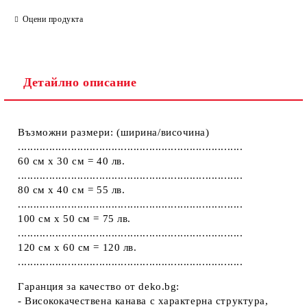
ПОПЪЛНЕТЕ ТЕЗИ 2 ПОЛЕТА
Оцени продукта
Детайлно описание
Ние ще се свържем с вас в рамките на работния ден.
Възможни размери: (ширина/височина)
........................................................................
60 см х 30 см = 40 лв.
........................................................................
80 см х 40 см = 55 лв.
........................................................................
100 см х 50 см = 75 лв.
........................................................................
120 см х 60 см = 120 лв.
........................................................................
Гаранция за качество от deko.bg:
- Висококачествена канава с характерна структура,