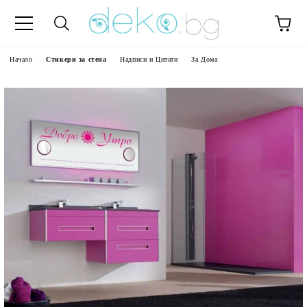
Начало
Стикери за стена
Надписи и Цитати
За Дома