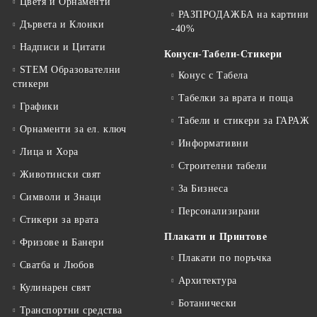
Цветя и Орнаменти
РАЗПРОДАЖБА на картини
Дървета и Клонки
-40%
Надписи и Цитати
Конуси-Табели-Стикери
STEM Образователни
Конус с Табела
стикери
Табелки за врата и поща
Графики
Табели и стикери за ГАРАЖ
Орнаменти за ел. ключ
Информативни
Лица и Хора
Строителни табели
Животински свят
За Бизнеса
Символи и Знаци
Персонализирани
Стикери за врата
Плакати и Принтове
Фризове и Банери
Плакати по поръчка
Сватба и Любов
Архитектура
Кулинарен свят
Ботанически
Транспортни средства