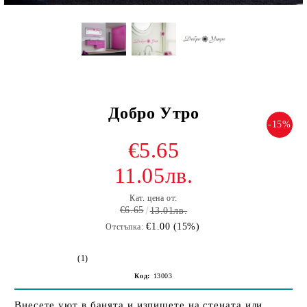
Добро Утро
-15%
€5.65
11.05лв.
Кат. цена от:
€6.65
13.01лв.
€1.00 (15%)
Отстъпка:
(1)
Код:
13003
Внесете уют в банята и изпишете на стената или