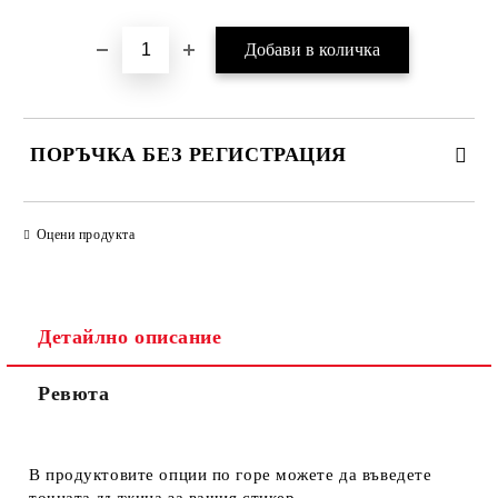
ПОРЪЧКА БЕЗ РЕГИСТРАЦИЯ
ПОПЪЛНЕТЕ ТЕЗИ 2 ПОЛЕТА
Оцени продукта
Детайлно описание
Ние ще се свържем с вас в рамките на работния ден.
Ревюта
В продуктовите опции по горе можете да въведете
точната дължина за вашия стикер.