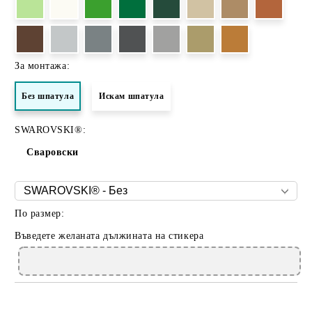
За монтажа:
Без шпатула
Искам шпатула
SWAROVSKI®:
Сваровски
По размер:
Въведете желаната дължината на стикера
Добави в желани