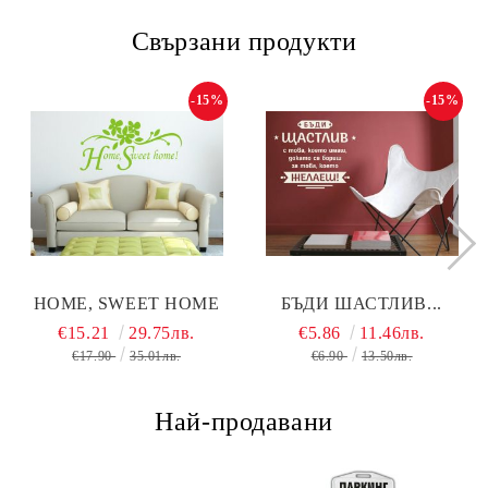
Свързани продукти
-15%
-15%
HOME, SWEET HOME
БЪДИ ШАСТЛИВ...
€15.21
29.75лв.
€5.86
11.46лв.
€17.90
35.01лв.
€6.90
13.50лв.
Най-продавани