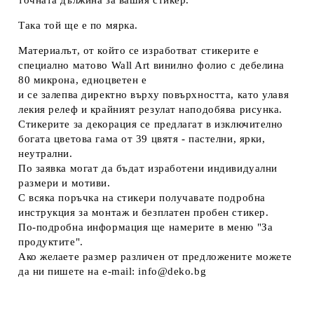
Така той ще е по мярка.
Материалът, от който се изработват стикерите е
специално матово Wall Art винилно фолио с дебелина
80 микрона, едноцветен е
и се залепва директно върху повърхността, като улавя
лекия релеф и крайният резулат наподобява рисунка.
Стикерите за декорация се предлагат в изключително
богата цветова гама от 39 цвятя - пастелни, ярки,
неутрални.
По заявка могат да бъдат изработени индивидуални
размери и мотиви.
С всяка поръчка на стикери получавате подробна
инструкция за монтаж и безплатен пробен стикер.
По-подробна информация ще намерите в меню "За
продуктите".
Ако желаете размер различен от предложените можете
да ни пишете на e-mail: info@deko.bg