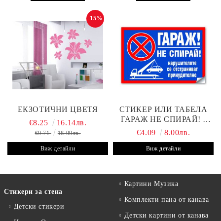
-15%
ЕКЗОТИЧНИ ЦВЕТЯ
СТИКЕР ИЛИ ТАБЕЛА
ГАРАЖ НЕ СПИРАЙ! -
€8.25
16.14лв.
30Х19 СМ
€4.09
8.00лв.
€9.71
18.99лв.
Виж детайли
Виж детайли
Картини Музика
Стикери за стена
Комплекти пана от канава
Детски стикери
Детски картини от канава