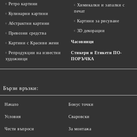
Ретро картини
Химикалки и запалки с
печат
Кулинарни картини
Картини за рисуване
Абстрактни картини
3D декорации
Превозни средства
Часовници
Картини с Красиви жени
Репродукции на известни
Стикери и Етикети ПО-
художници
ПОРЪЧКА
Бързи връзки:
Начало
Бонус точки
Условия
Сваровски
Чести въпроси
За монтажа