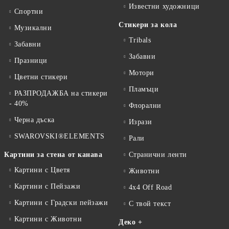
Известни художници
Спортни
Стикери за кола
Музикални
Tribals
Забавни
Забавни
Празници
Мотори
Цветни стикери
Пламъци
РАЗПРОДАЖБА на стикери
- 40%
Флорални
Черна дъска
Изрази
SWAROVSKI®ELEMENTS
Рали
Картини за стена от канава
Странични ленти
Картини с Цветя
Животни
Картини с Пейзажи
4x4 Off Road
Картини с Градски пейзажи
С твой текст
Картини с Животни
Деко +