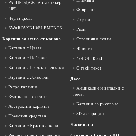
Пламъци
РАЗПРОДАЖБА на стикери
- 40%
Флорални
Черна дъска
Изрази
SWAROVSKI®ELEMENTS
Рали
Картини за стена от канава
Странични ленти
Картини с Цветя
Животни
Картини с Пейзажи
4x4 Off Road
Картини с Градски пейзажи
С твой текст
Картини с Животни
Деко +
Ретро картини
Химикалки и запалки с
печат
Кулинарни картини
Картини за рисуване
Абстрактни картини
3D декорации
Превозни средства
Часовници
Картини с Красиви жени
Репродукции на известни
Стикери и Етикети ПО-