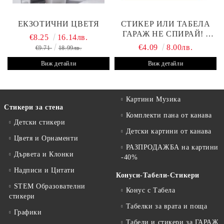
ЕКЗОТИЧНИ ЦВЕТЯ
СТИКЕР ИЛИ ТАБЕЛА
ГАРАЖ НЕ СПИРАЙ! -
€8.25
16.14лв.
30Х19 СМ
€4.09
8.00лв.
€9.71
18.99лв.
Виж детайли
Виж детайли
Картини Музика
Стикери за стена
Комплекти пана от канава
Детски стикери
Детски картини от канава
Цветя и Орнаменти
РАЗПРОДАЖБА на картини
Дървета и Клонки
-40%
Надписи и Цитати
Конуси-Табели-Стикери
STEM Образователни
Конус с Табела
стикери
Табелки за врата и поща
Графики
Табели и стикери за ГАРАЖ