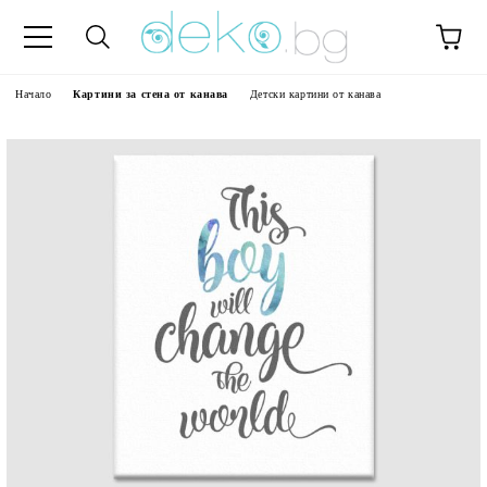
Начало
Картини за стена от канава
Детски картини от канава