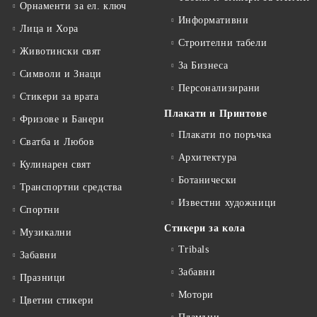
Орнаменти за ел. ключ
Информативни
Лица и Хора
Строителни табели
Животински свят
За Бизнеса
Символи и Знаци
Персонализирани
Стикери за врата
Плакати и Принтове
Фризове и Банери
Плакати по поръчка
Сватба и Любов
Архитектура
Кулинарен свят
Ботанически
Транспортни средства
Известни художници
Спортни
Стикери за кола
Музикални
Tribals
Забавни
Забавни
Празници
Мотори
Цветни стикери