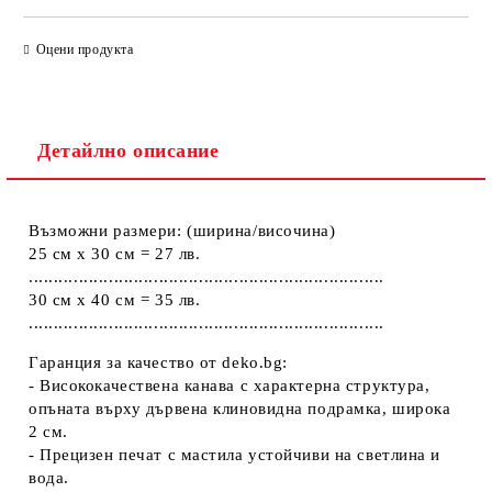
ПОПЪЛНЕТЕ ТЕЗИ 2 ПОЛЕТА
Оцени продукта
Детайлно описание
Ние ще се свържем с вас в рамките на работния ден.
Възможни размери: (ширина/височина)
25 см х 30 см = 27 лв.
.......................................................................
30 см х 40 см = 35 лв.
.......................................................................
Гаранция за качество от deko.bg:
- Висококачествена канава с характерна структура,
опъната върху дървена клиновидна подрамка, широка
2 см.
- Прецизен печат с мастила устойчиви на светлина и
вода.