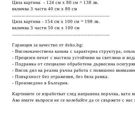
Цяла картина - 124 см х 80 см = 138 лв.
включва 3 части 40 см х 80 см
.......................................................................
Цяла картина - 154 см х 100 см = 198 лв.
включва 3 части 50 см х 100 см
.......................................................................
Гаранция за качество от deko.bg:
- Висококачествена канава с характерна структура, опъ
- Прецизен печат с мастила устойчиви на светлина и вод
- Подрамка от специално обработена дървесина осигуря
- Висок дял на реална ръчна работа с повишено внимани
- Повърхност без отражения, без бяла рамка.
- Произведено в България.
Картините се изработват след направена поръчка, като м
Ако имате въпроси не се колебайте да се свържете с нас н