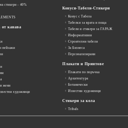
 стикери - 40%
Конуси-Табели-Стикери
Конус с Табела
LEMENTS
Табелки за врата и поща
а от канава
Табели и стикери за ГАРАЖ
Информативни
жи
Строителни табели
и пейзажи
За Бизнеса
ни
Персонализирани
Плакати и Принтове
ни
Плакати по поръчка
ини
Архитектура
а
Ботанически
и жени
Известни художници
известни художници
Стикери за кола
Tribals