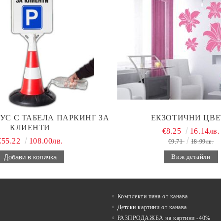
УС С ТАБЕЛА ПАРКИНГ ЗА
ЕКЗОТИЧНИ ЦВЕ
КЛИЕНТИ
€8.25
16.14лв.
€55.22
108.00лв.
€9.71
18.99лв.
Виж детайли
Комплекти пана от канава
Детски картини от канава
РАЗПРОДАЖБА на картини -40%