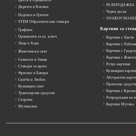
Цветя и Орнаменти
РАЗПРОДАЖБА на
Дървета и Клонки
Черна дъска
Надписи и Цитати
SWAROVSKI®E
STEM Образователни стикери
Картини за стен
Графики
Орнаменти за ел. ключ
Картини с Цветя
Лица и Хора
Картини с Пейза
Картини с Градск
Животински свят
Картини с Живот
Символи и Знаци
Ретро картини
Стикери за врата
Кулинарни карти
Фризове и Банери
Абстрактни карт
Сватба и Любов
Превозни средств
Кулинарен свят
Картини с Красив
Транспортни средства
Репродукции на 
Спортни
Картини Музика
Музикални