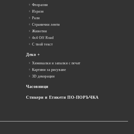
Флорални
Изрази
Рали
Странични ленти
Животни
4x4 Off Road
С твой текст
Деко +
Химикалки и запалки с печат
Картини за рисуване
3D декорации
Часовници
Стикери и Етикети ПО-ПОРЪЧКА