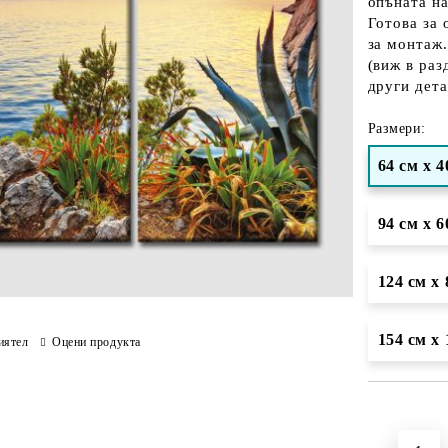
опъната н
Готова за 
за монтаж.
(виж в раз
други дета
Размери:
64 см х 4
94 см х 6
124 см х 
154 см х 
иятел
Оцени продукта
Добави в желани