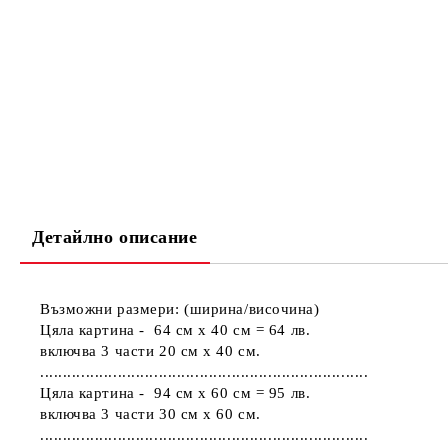
Детайлно описание
Възможни размери: (ширина/височина)
Цяла картина - 64 см х 40 см = 64 лв.
включва 3 части 20 см х 40 см.
........................................................................
Цяла картина - 94 см х 60 см = 95 лв.
включва 3 части 30 см х 60 см.
........................................................................