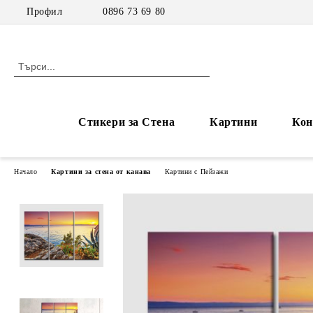
Профил
0896 73 69 80
Стикери за Стена
Картини
Кон
Начало
Картини за стена от канава
Картини с Пейзажи