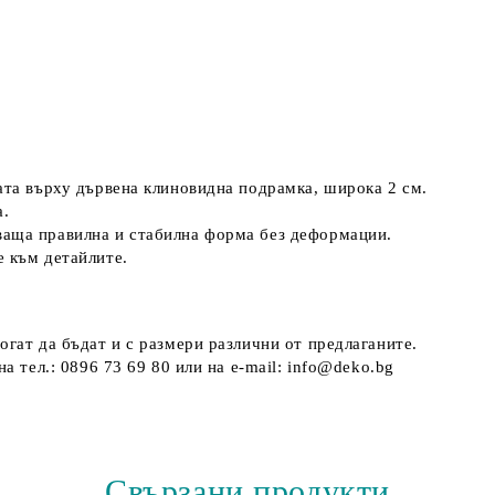
ната върху дървена клиновидна подрамка, широка 2 см.
а.
ваща правилна и стабилна форма без деформации.
е към детайлите.
огат да бъдат и с размери различни от предлаганите.
а тел.: 0896 73 69 80 или на e-mail: info@deko.bg
Свързани продукти