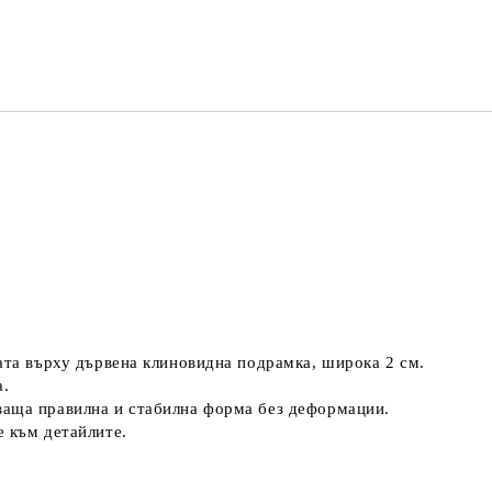
Ние ще се
ната върху дървена клиновидна подрамка, широка 2 см.
а.
ваща правилна и стабилна форма без деформации.
е към детайлите.