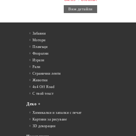
Виж детайли
Забавни
Мотори
Пламъци
Флорални
Изрази
Рали
Странични ленти
Животни
4x4 Off Road
С твой текст
Деко +
Химикалки и запалки с печат
Картини за рисуване
3D декорации