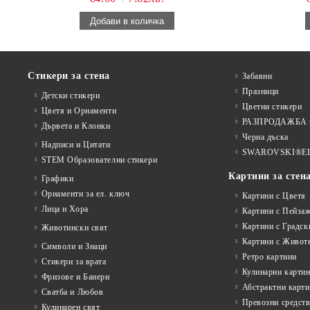
Стикери за стена
Забавни
Празници
Детски стикери
Цветни стикери
Цветя и Орнаменти
РАЗПРОДАЖБА на
Дървета и Клонки
Черна дъска
Надписи и Цитати
SWAROVSKI®E
STEM Образователни стикери
Картини за стен
Графики
Орнаменти за ел. ключ
Картини с Цветя
Лица и Хора
Картини с Пейза
Картини с Градск
Животински свят
Картини с Живот
Символи и Знаци
Ретро картини
Стикери за врата
Кулинарни карти
Фризове и Банери
Абстрактни карт
Сватба и Любов
Превозни средств
Кулинарен свят