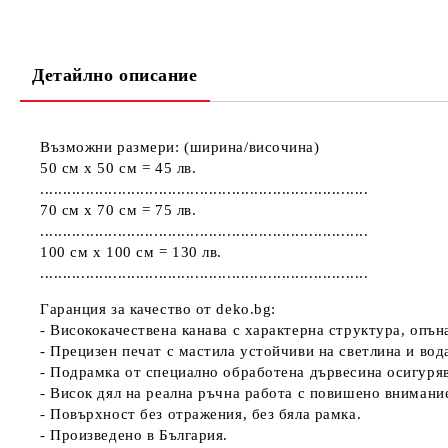
Детайлно описание
Възможни размери: (ширина/височина)
50 см х 50 см = 45 лв.
........................................................................
70 см х 70 см = 75 лв.
........................................................................
100 см х 100 см = 130 лв.
........................................................................
Гаранция за качество от deko.bg:
- Висококачествена канава с характерна структура, опъ
- Прецизен печат с мастила устойчиви на светлина и вод
- Подрамка от специално обработена дървесина осигуря
- Висок дял на реална ръчна работа с повишено внимани
- Повърхност без отражения, без бяла рамка.
- Произведено в България.