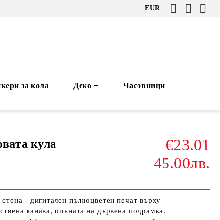
EUR
кери за кола
Деко +
Часовници
€23.01
вата кула
45.00лв.
 стена - дигитален пълноцветен печат върху
ствена канава, опъната на дървена подрамка.