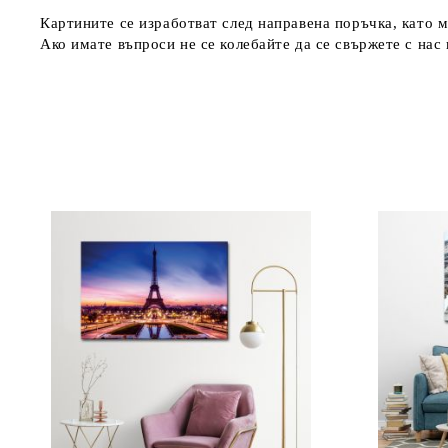
Картините се изработват след направена поръчка, като м
Ако имате въпроси не се колебайте да се свържете с нас н