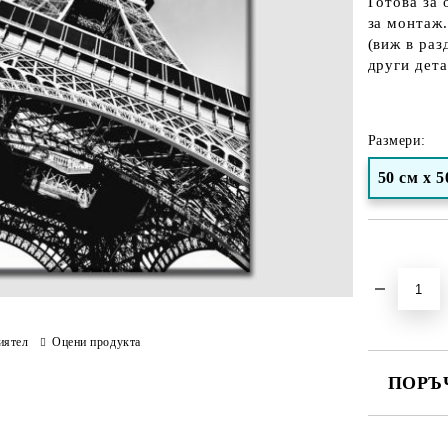
Готова за 
за монтаж.
(виж в раз
други дета
Размери:
50 см х 5
Добави в желани
иятел
Оцени продукта
ПОРЪ
ПОПЪЛНЕ