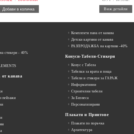
Виж детайли
Комплекти пана от канава
Детски картини от канава
РАЗПРОДАЖБА на картини -40%
 стикери - 40%
Конуси-Табели-Стикери
Конус с Табела
LEMENTS
Табелки за врата и поща
а от канава
Табели и стикери за ГАРАЖ
Информативни
жи
Строителни табели
и пейзажи
За Бизнеса
ни
Персонализирани
Плакати и Принтове
ни
Плакати по поръчка
ини
Архитектура
а