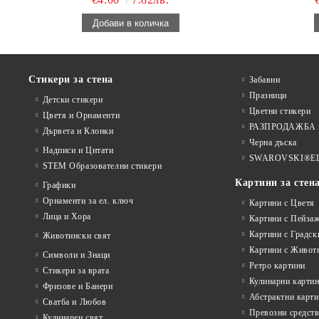
Стикери за стена
Забавни
Празници
Детски стикери
Цветни стикери
Цветя и Орнаменти
РАЗПРОДАЖБА на
Дървета и Клонки
Черна дъска
Надписи и Цитати
SWAROVSKI®E
STEM Образователни стикери
Картини за стен
Графики
Орнаменти за ел. ключ
Картини с Цветя
Лица и Хора
Картини с Пейза
Картини с Градск
Животински свят
Картини с Живот
Символи и Знаци
Ретро картини
Стикери за врата
Кулинарни карти
Фризове и Банери
Абстрактни карт
Сватба и Любов
Превозни средств
Кулинарен свят