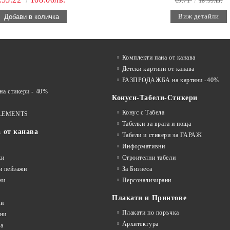
€9.71
18.99лв.
Виж детайли
Комплекти пана от канава
Детски картини от канава
РАЗПРОДАЖБА на картини -40%
 стикери - 40%
Конуси-Табели-Стикери
Конус с Табела
LEMENTS
Табелки за врата и поща
а от канава
Табели и стикери за ГАРАЖ
Информативни
жи
Строителни табели
и пейзажи
За Бизнеса
ни
Персонализирани
Плакати и Принтове
ни
Плакати по поръчка
ини
Архитектура
а