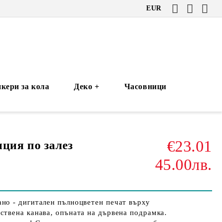
EUR
кери за кола
Деко +
Часовници
€23.01
ция по залез
45.00лв.
но - дигитален пълноцветен печат върху
ствена канава, опъната на дървена подрамка.