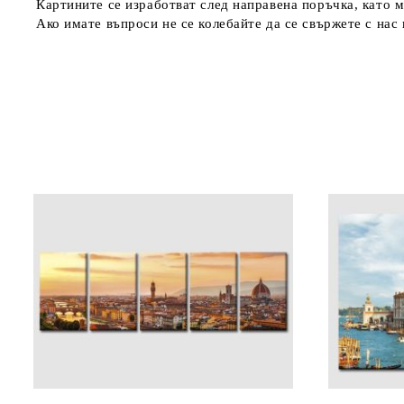
Картините се изработват след направена поръчка, като м
Ако имате въпроси не се колебайте да се свържете с нас н