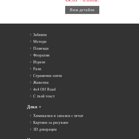
Виж детайли
Забавни
Мотори
Пламъци
Флорални
Изрази
Рали
Странични ленти
Животни
4x4 Off Road
С твой текст
Деко +
Химикалки и запалки с печат
Картини за рисуване
3D декорации