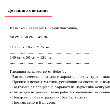
Детайлно описание
Възможни размери: (ширина/височина)
80 см х 30 см = 45 лв.
........................................................................
110 см х 40 см = 75 лв.
........................................................................
140 см х 50 см = 120 лв.
........................................................................
Гаранция за качество от deko.bg:
- Висококачествена канава с характерна структура, опъ
- Прецизен печат с мастила устойчиви на светлина и вод
- Подрамка от специално обработена дървесина осигуря
- Висок дял на реална ръчна работа с повишено внимани
- Повърхност без отражения, без бяла рамка.
- Произведено в България.