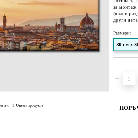
Готова за 
за монтаж.
(виж в раз
други дета
Размери:
80 см х 3
Добави в желани
иятел
Оцени продукта
ПОРЪ
ПОПЪЛНЕ