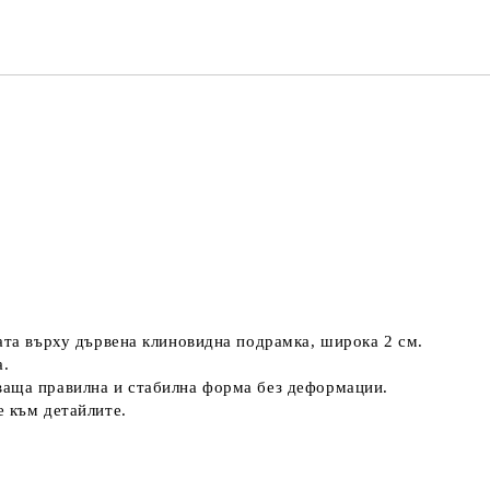
Ние ще се
ната върху дървена клиновидна подрамка, широка 2 см.
а.
ваща правилна и стабилна форма без деформации.
е към детайлите.