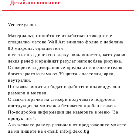
Детайлно описание
Vecteezy.com
Материалът, от който се изработват стикерите е
специално матово Wall Art винилно фолио с дебелина
80 микрона, едноцветен е
и се залепва директно върху повърхността, като улавя
лекия релеф и крайният резулат наподобява рисунка.
Стикерите за декорация се предлагат в изключително
богата цветова гама от 39 цвята - пастелни, ярки,
неутрални.
По заявка могат да бъдат изработени индивидуални
размери и мотиви.
С всяка поръчка на стикери получавате подробна
инструкция за монтаж и безплатен пробен стикер.
По-подробна информация ще намерите в меню "За
продуктите".
Ако желаете размер различен от предложените можете
да ни пишете на e-mail: info@deko.bg