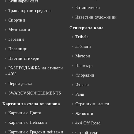
Кулинарен свят
Ботанически
Транспортни средства
Известни художници
Спортни
Стикери за кола
Музикални
Tribals
Забавни
Забавни
Празници
Мотори
Цветни стикери
Пламъци
РАЗПРОДАЖБА на стикери
- 40%
Флорални
Черна дъска
Изрази
SWAROVSKI®ELEMENTS
Рали
Картини за стена от канава
Странични ленти
Картини с Цветя
Животни
Картини с Пейзажи
4x4 Off Road
Картини с Градски пейзажи
С твой текст