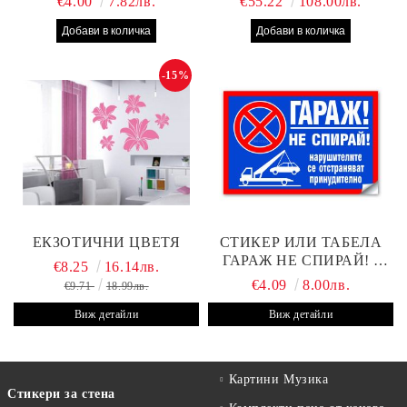
€4.00
7.82лв.
€55.22
108.00лв.
-15%
ЕКЗОТИЧНИ ЦВЕТЯ
СТИКЕР ИЛИ ТАБЕЛА
ГАРАЖ НЕ СПИРАЙ! -
€8.25
16.14лв.
30Х19 СМ
€4.09
8.00лв.
€9.71
18.99лв.
Виж детайли
Виж детайли
Картини Музика
Стикери за стена