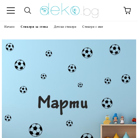
Начало
Стикери за стена
Детски стикери
Стикери с име