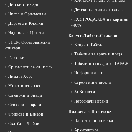
Комплекти пана от канава
Детски стикери
Детски картини от канава
Цветя и Орнаменти
РАЗПРОДАЖБА на картини
Дървета и Клонки
-40%
Надписи и Цитати
Конуси-Табели-Стикери
STEM Образователни
Конус с Табела
стикери
Табелки за врата и поща
Графики
Табели и стикери за ГАРАЖ
Орнаменти за ел. ключ
Информативни
Лица и Хора
Строителни табели
Животински свят
За Бизнеса
Символи и Знаци
Персонализирани
Стикери за врата
Плакати и Принтове
Фризове и Банери
Плакати по поръчка
Сватба и Любов
Архитектура