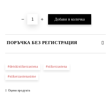
Добави в желани
ПОРЪЧКА БЕЗ РЕГИСТРАЦИЯ
ПОПЪЛНЕТЕ ТЕЗИ 2 ПОЛЕТА
#detskistikerzastena
#stikerzastena
#stikerzastenasime
Ние ще се свържем с вас в рамките на работния ден.
Оцени продукта