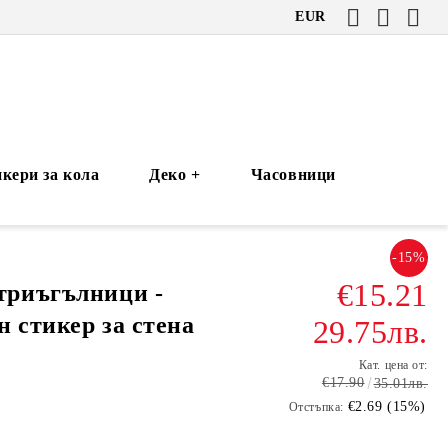
EUR
кери за кола
Деко +
Часовници
-15%
€15.21
триъгълници -
н стикер за стена
29.75лв.
Кат. цена от:
€17.90
35.01лв.
€2.69 (15%)
Отстъпка: