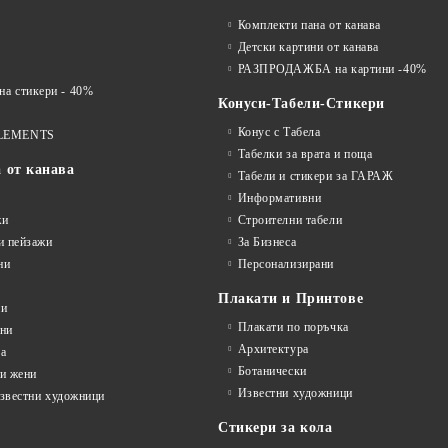
Комплекти пана от канава
Детски картини от канава
РАЗПРОДАЖБА на картини -40%
 стикери - 40%
Конуси-Табели-Стикери
Конус с Табела
LEMENTS
Табелки за врата и поща
а от канава
Табели и стикери за ГАРАЖ
Информативни
жи
Строителни табели
и пейзажи
За Бизнеса
ни
Персонализирани
Плакати и Принтове
ни
Плакати по поръчка
ини
Архитектура
а
Ботанически
и жени
Известни художници
известни художници
Стикери за кола