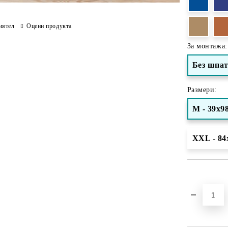
иятел
Оцени продукта
За монтажа:
Без шпа
Размери:
М - 39х9
XXL - 84
Добави в желани