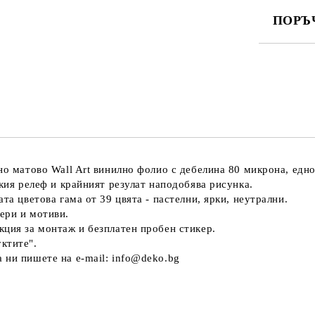
ПОРЪ
ПОПЪЛНЕ
Ние ще се
но матово Wall Art винилно фолио с дебелина 80 микрона, едн
екия релеф и крайният резулат наподобява рисунка.
та цветова гама от 39 цвята - пастелни, ярки, неутрални.
ери и мотиви.
кция за монтаж и безплатен пробен стикер.
ктите".
 ни пишете на e-mail: info@deko.bg