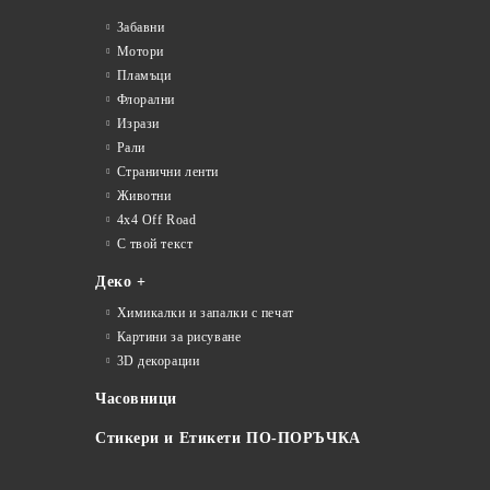
Забавни
Мотори
Пламъци
Флорални
Изрази
Рали
Странични ленти
Животни
4x4 Off Road
С твой текст
Деко +
Химикалки и запалки с печат
Картини за рисуване
3D декорации
Часовници
Стикери и Етикети ПО-ПОРЪЧКА