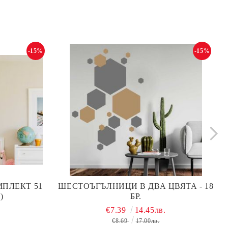
-15%
-15%
ПЛЕКТ 51
ШЕСТОЪГЪЛНИЦИ В ДВА ЦВЯТА - 18
)
БР.
€7.39
14.45лв.
€8.69
17.00лв.