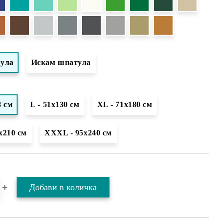
тула
Искам шпатула
8 см
L - 51х130 см
XL - 71х180 см
х210 см
XXXL - 95х240 см