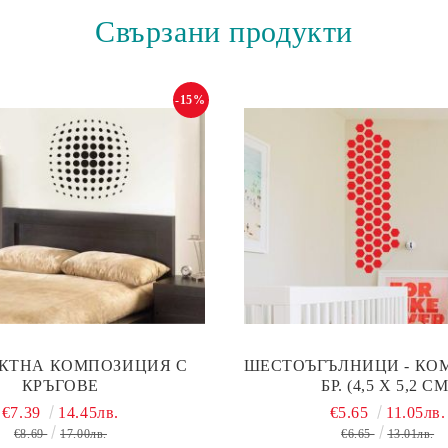
Свързани продукти
-15%
КТНА КОМПОЗИЦИЯ С
ШЕСТОЪГЪЛНИЦИ - КОМ
КРЪГОВЕ
БР. (4,5 Х 5,2 СМ
€7.39
14.45лв.
€5.65
11.05лв.
€8.69
17.00лв.
€6.65
13.01лв.