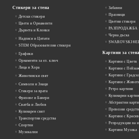
Стикери за стена
Забавни
Празници
Детски стикери
Цветни стикери
Цветя и Орнаменти
РАЗПРОДАЖБА на
Дървета и Клонки
Черна дъска
Надписи и Цитати
SWAROVSKI®E
STEM Образователни стикери
Картини за стен
Графики
Орнаменти за ел. ключ
Картини с Цветя
Лица и Хора
Картини с Пейза
Картини с Градск
Животински свят
Картини с Живот
Символи и Знаци
Ретро картини
Стикери за врата
Кулинарни карти
Фризове и Банери
Абстрактни карт
Сватба и Любов
Превозни средств
Кулинарен свят
Картини с Красив
Транспортни средства
Репродукции на 
Спортни
Картини Музика
Музикални