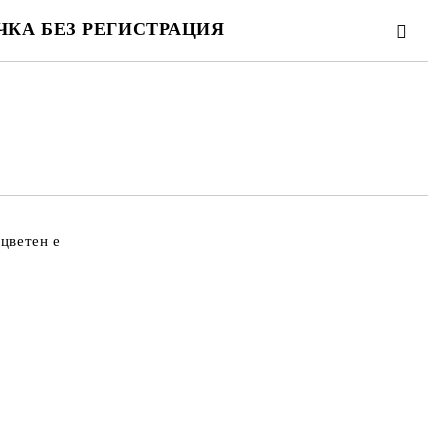
ЧКА БЕЗ РЕГИСТРАЦИЯ
ТЕ ТЕЗИ 2 ПОЛЕТА
 свържем с вас в рамките на работния ден.
оцветен е