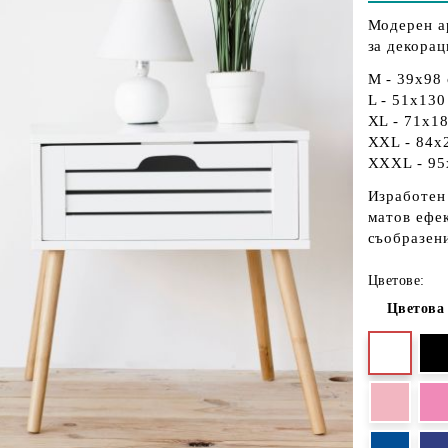
Модерен а
за декорац
М - 39х98
L - 51х13
XL - 71х1
XXL - 84х
XXXL - 95
Изработен
матов ефе
съобразени
Цветове:
Цветова