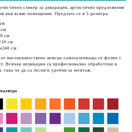
ртистичен стикер за декорация,
артистично предложение
ия във всяко помещение. Предлага се в 5 размера.
 см
0 см
80 см
210 см
х240 см
 от висококачествено немско самозалепващо се фолио с
кт. Всички апликации са професионално обработени и
, така че да са лесни и удобни за монтаж.
 палитра