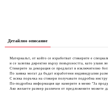
Детайлно описание
Материалът, от който се изработват стикерите е специал
и се залепва директно върху повърхността, като улавя л
Стикерите за декорация се предлагат в изключително бога
По заявка могат да бъдат изработени индивидуални разм
С всяка поръчка на стикери получавате подробна инстру
По-подробна информация ще намерите в меню "За проду
Ако желаете размер различен от предложените можете да