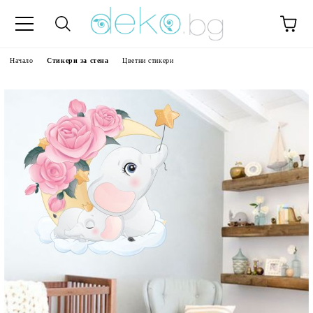
Начало
Стикери за стена
Цветни стикери