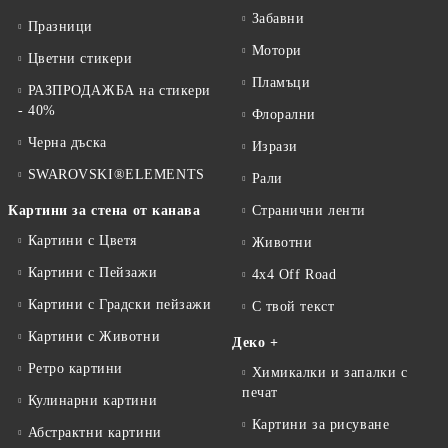
Забавни
Празници
Мотори
Цветни стикери
Пламъци
РАЗПРОДАЖБА на стикери
- 40%
Флорални
Черна дъска
Изрази
SWAROVSKI®ELEMENTS
Рали
Картини за стена от канава
Странични ленти
Картини с Цветя
Животни
Картини с Пейзажи
4x4 Off Road
Картини с Градски пейзажи
С твой текст
Картини с Животни
Деко +
Ретро картини
Химикалки и запалки с
печат
Кулинарни картини
Картини за рисуване
Абстрактни картини