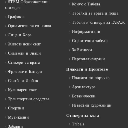
STEM Образователни
Конус с Табела
стикери
Табелки за врата и поща
Графики
Табели и стикери за ГАРАЖ
Орнаменти за ел. ключ
Информативни
Лица и Хора
Строителни табели
Животински свят
За Бизнеса
Символи и Знаци
Персонализирани
Стикери за врата
Плакати и Принтове
Фризове и Банери
Плакати по поръчка
Сватба и Любов
Архитектура
Кулинарен свят
Ботанически
Транспортни средства
Известни художници
Спортни
Стикери за кола
Музикални
Tribals
Забавни