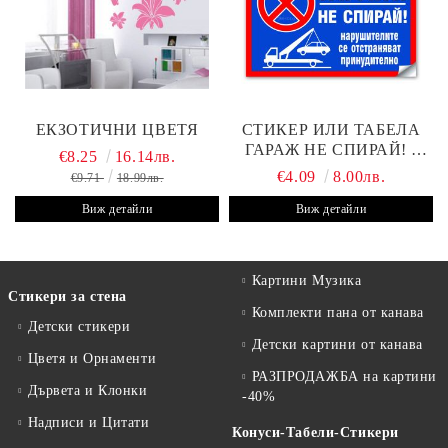
ЕКЗОТИЧНИ ЦВЕТЯ
СТИКЕР ИЛИ ТАБЕЛА
ГАРАЖ НЕ СПИРАЙ! -
€8.25
16.14лв.
30Х19 СМ
€4.09
8.00лв.
€9.71
18.99лв.
Виж детайли
Виж детайли
Картини Музика
Стикери за стена
Комплекти пана от канава
Детски стикери
Детски картини от канава
Цветя и Орнаменти
РАЗПРОДАЖБА на картини
Дървета и Клонки
-40%
Надписи и Цитати
Конуси-Табели-Стикери