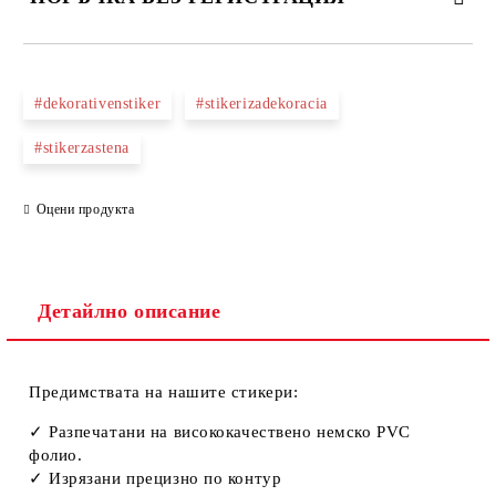
ПОПЪЛНЕТЕ ТЕЗИ 2 ПОЛЕТА
#dekorativenstiker
#stikerizadekoracia
#stikerzastena
Ние ще се свържем с вас в рамките на работния ден.
Оцени продукта
Детайлно описание
Предимствата на нашите стикери:
✓ Разпечатани нa висококачествено немско PVC
фолио.
✓ Изрязани прецизно по контур