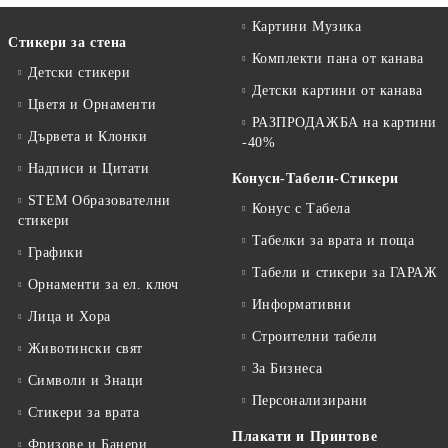
Картини Музика
Стикери за стена
Комплекти пана от канава
Детски стикери
Детски картини от канава
Цветя и Орнаменти
РАЗПРОДАЖБА на картини
Дървета и Клонки
-40%
Надписи и Цитати
Конуси-Табели-Стикери
STEM Образователни
Конус с Табела
стикери
Табелки за врата и поща
Графики
Табели и стикери за ГАРАЖ
Орнаменти за ел. ключ
Информативни
Лица и Хора
Строителни табели
Животински свят
За Бизнеса
Символи и Знаци
Персонализирани
Стикери за врата
Плакати и Принтове
Фризове и Банери