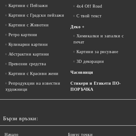
Картини с Пейзажи
4x4 Off Road
Картини с Градски пейзажи
С твой текст
Картини с Животни
Деко +
Ретро картини
Химикалки и запалки с
печат
Кулинарни картини
Картини за рисуване
Абстрактни картини
3D декорации
Превозни средства
Часовници
Картини с Красиви жени
Репродукции на известни
Стикери и Етикети ПО-
художници
ПОРЪЧКА
Бързи връзки:
Начало
Бонус точки