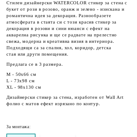
Стилен дизайнерски WATERCOLOR стикер за стена с
букет от рози в розово, оранж и зелено - изискана и
романтична идея за декорация. Разнообразете
атмосферата в стаята си с този красив стикер за
декорация в розови и сини нюанси с ефект на
акварелна рисунка и ще се радвате на прелестно
свежа, модерна и креативна визия в интериора.
Подходящи са за спалня, хол, коридор, детска
стая или други помещения.
Предлага се в 3 размера.
M - 50х66 см
L - 73х98 см
XL - 98x130 см
Дизайнерски стикер за стена, изработен от Wall Art
фолио с матов ефект изрязано по контур.
За монтажа: