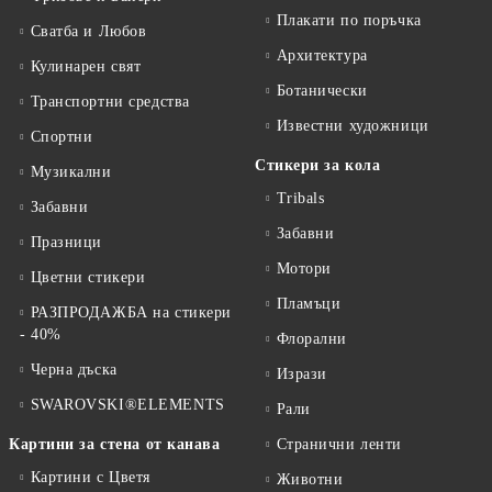
Плакати по поръчка
Сватба и Любов
Архитектура
Кулинарен свят
Ботанически
Транспортни средства
Известни художници
Спортни
Стикери за кола
Музикални
Tribals
Забавни
Забавни
Празници
Мотори
Цветни стикери
Пламъци
РАЗПРОДАЖБА на стикери
- 40%
Флорални
Черна дъска
Изрази
SWAROVSKI®ELEMENTS
Рали
Картини за стена от канава
Странични ленти
Картини с Цветя
Животни