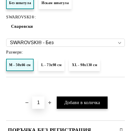
Без шпатула
Искам шпатула
SWAROVSKI®:
Сваровски
Размери:
M - 50х66 см
L - 73х98 см
XL - 98x130 см
Добави в желани
ПОРЪЧКА БЕЗ РЕГИСТРАЦИЯ