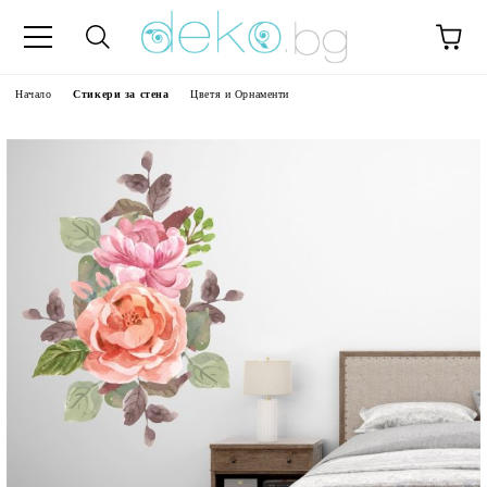
Начало
Стикери за стена
Цветя и Орнаменти