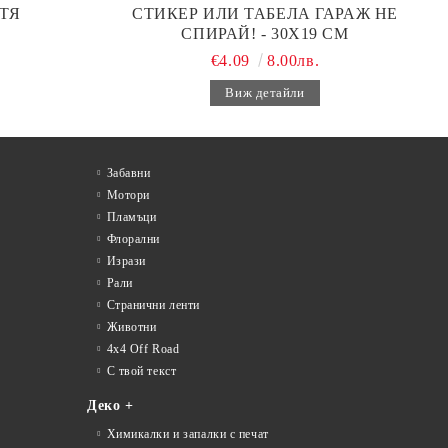
ТЯ
СТИКЕР ИЛИ ТАБЕЛА ГАРАЖ НЕ
СПИРАЙ! - 30Х19 СМ
€4.09
8.00лв.
Виж детайли
Забавни
Мотори
Пламъци
Флорални
Изрази
Рали
Странични ленти
Животни
4x4 Off Road
С твой текст
Деко +
Химикалки и запалки с печат