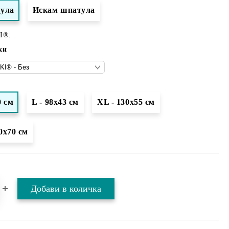
тула
Искам шпатула
I®:
ки
0 см
L - 98x43 см
XL - 130х55 см
0х70 см