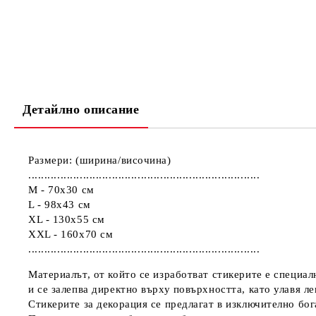
Детайлно описание
Размери: (ширина/височина)
........................................................................
M - 70x30 см
L - 98x43 см
XL - 130х55 см
XXL - 160х70 см
........................................................................
Материалът, от който се изработват стикерите е специал
и се залепва директно върху повърхността, като улавя л
Стикерите за декорация се предлагат в изключително бога