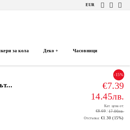
EUR
кери за кола
Деко +
Часовници
-15%
€7.39
т...
14.45лв.
Кат. цена от:
€8.69
17.00лв.
€1.30 (15%)
Отстъпка: