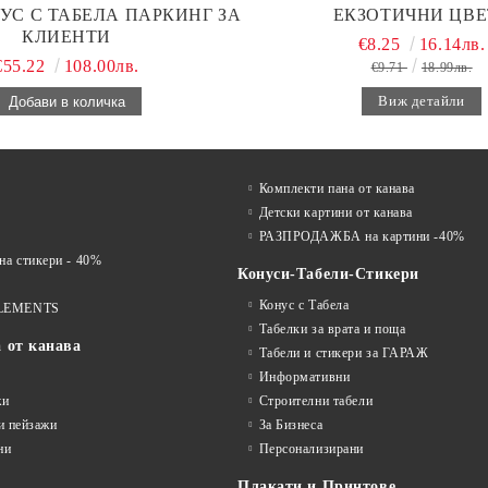
УС С ТАБЕЛА ПАРКИНГ ЗА
ЕКЗОТИЧНИ ЦВЕ
КЛИЕНТИ
€8.25
16.14лв.
€55.22
108.00лв.
€9.71
18.99лв.
Виж детайли
Комплекти пана от канава
Детски картини от канава
РАЗПРОДАЖБА на картини -40%
 стикери - 40%
Конуси-Табели-Стикери
Конус с Табела
LEMENTS
Табелки за врата и поща
а от канава
Табели и стикери за ГАРАЖ
Информативни
жи
Строителни табели
и пейзажи
За Бизнеса
ни
Персонализирани
Плакати и Принтове