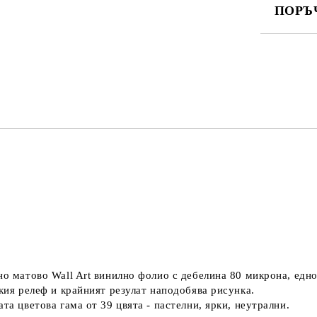
ПОРЪ
ПОПЪЛНЕ
Ние ще се
но матово Wall Art винилно фолио с дебелина 80 микрона, едн
екия релеф и крайният резулат наподобява рисунка.
та цветова гама от 39 цвята - пастелни, ярки, неутрални.