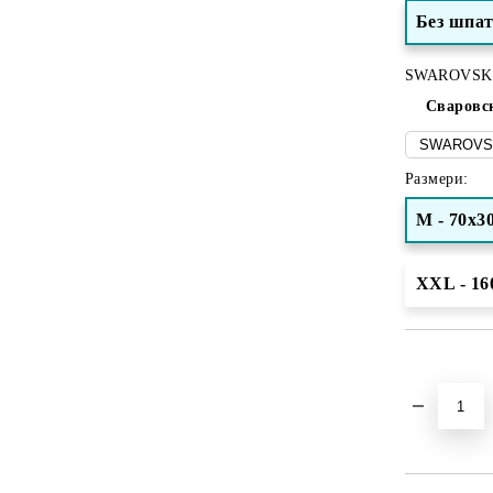
Без шпа
SWAROVSK
Сваровс
Размери:
M - 70x3
XXL - 16
Добави в желани