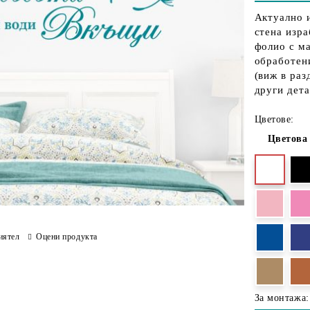
Актуално и
стена изра
фолио с м
обработени
(виж в раз
други дета
Цветове:
Цветова
иятел
Оцени продукта
За монтажа: