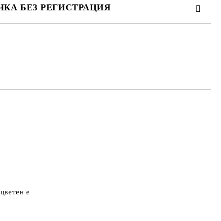
ЧКА БЕЗ РЕГИСТРАЦИЯ
ТЕ ТЕЗИ 2 ПОЛЕТА
 свържем с вас в рамките на работния ден.
оцветен е