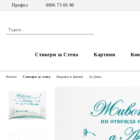
Профил
0896 73 69 80
Стикери за Стена
Картини
Кон
Начало
Стикери за стена
Надписи и Цитати
За Дома