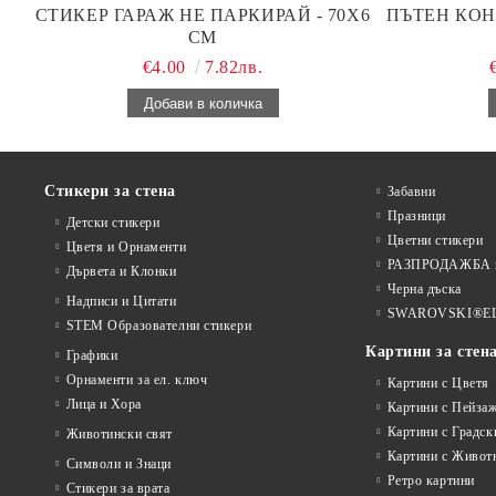
СТИКЕР ГАРАЖ НЕ ПАРКИРАЙ - 70Х6
ПЪТЕН КОН
СМ
€4.00
7.82лв.
Стикери за стена
Забавни
Празници
Детски стикери
Цветни стикери
Цветя и Орнаменти
РАЗПРОДАЖБА на
Дървета и Клонки
Черна дъска
Надписи и Цитати
SWAROVSKI®E
STEM Образователни стикери
Картини за стен
Графики
Орнаменти за ел. ключ
Картини с Цветя
Лица и Хора
Картини с Пейза
Картини с Градск
Животински свят
Картини с Живот
Символи и Знаци
Ретро картини
Стикери за врата