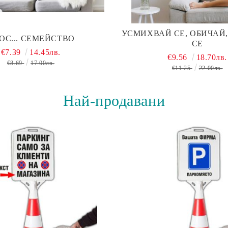
УСМИХВАЙ СЕ, ОБИЧАЙ
ОС... СЕМЕЙСТВО
СЕ
€7.39
14.45лв.
€9.56
18.70лв.
€8.69
17.00лв.
€11.25
22.00лв.
Най-продавани