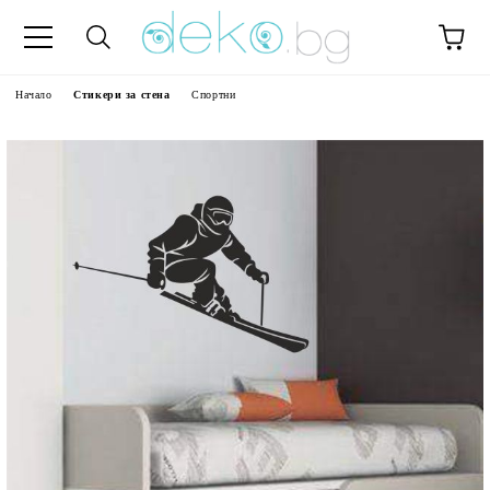
Начало
Стикери за стена
Спортни