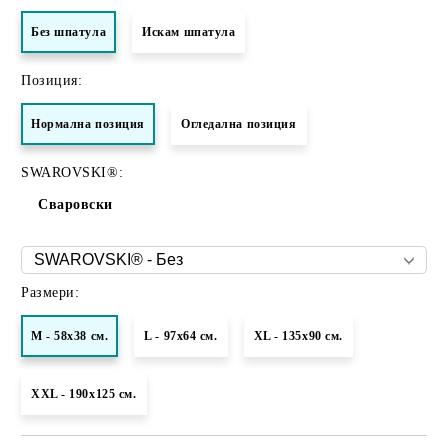
Без шпатула
Искам шпатула
Позиция:
Нормалнa позиция
Огледална позиция
SWAROVSKI®:
Сваровски
Размери:
M - 58x38 см.
L - 97x64 см.
XL - 135x90 см.
XXL - 190х125 см.