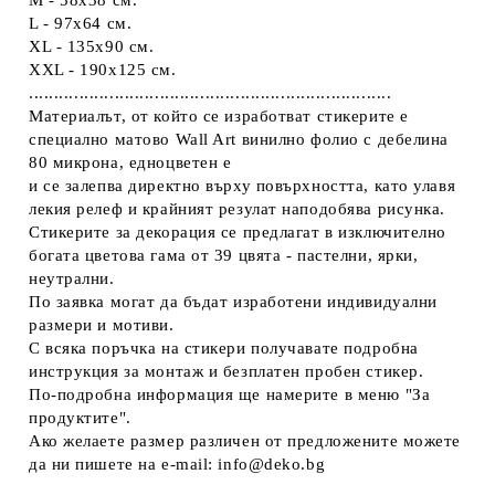
L - 97x64 см.
XL - 135x90 см.
XXL - 190х125 см.
........................................................................
Материалът, от който се изработват стикерите е
специално матово Wall Art винилно фолио с дебелина
80 микрона, едноцветен е
и се залепва директно върху повърхността, като улавя
лекия релеф и крайният резулат наподобява рисунка.
Стикерите за декорация се предлагат в изключително
богата цветова гама от 39 цвята - пастелни, ярки,
неутрални.
По заявка могат да бъдат изработени индивидуални
размери и мотиви.
С всяка поръчка на стикери получавате подробна
инструкция за монтаж и безплатен пробен стикер.
По-подробна информация ще намерите в меню "За
продуктите".
Ако желаете размер различен от предложените можете
да ни пишете на e-mail: info@deko.bg