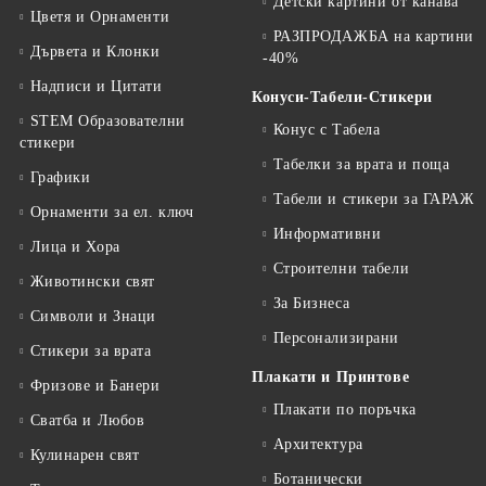
Детски картини от канава
Цветя и Орнаменти
РАЗПРОДАЖБА на картини
Дървета и Клонки
-40%
Надписи и Цитати
Конуси-Табели-Стикери
STEM Образователни
Конус с Табела
стикери
Табелки за врата и поща
Графики
Табели и стикери за ГАРАЖ
Орнаменти за ел. ключ
Информативни
Лица и Хора
Строителни табели
Животински свят
За Бизнеса
Символи и Знаци
Персонализирани
Стикери за врата
Плакати и Принтове
Фризове и Банери
Плакати по поръчка
Сватба и Любов
Архитектура
Кулинарен свят
Ботанически