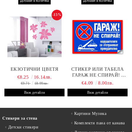
-15%
ЕКЗОТИЧНИ ЦВЕТЯ
СТИКЕР ИЛИ ТАБЕЛА
ГАРАЖ НЕ СПИРАЙ! -
€8.25
16.14лв.
30Х19 СМ
€4.09
8.00лв.
€9.71
18.99лв.
Виж детайли
Виж детайли
Картини Музика
Стикери за стена
Комплекти пана от канава
Детски стикери