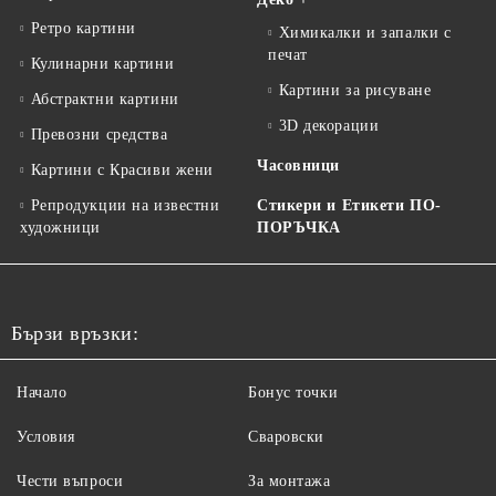
Ретро картини
Химикалки и запалки с
печат
Кулинарни картини
Картини за рисуване
Абстрактни картини
3D декорации
Превозни средства
Часовници
Картини с Красиви жени
Репродукции на известни
Стикери и Етикети ПО-
художници
ПОРЪЧКА
Бързи връзки:
Начало
Бонус точки
Условия
Сваровски
Чести въпроси
За монтажа