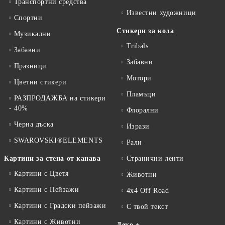
Транспортни средства
Известни художници
Спортни
Стикери за кола
Музикални
Tribals
Забавни
Забавни
Празници
Мотори
Цветни стикери
Пламъци
РАЗПРОДАЖБА на стикери
- 40%
Флорални
Черна дъска
Изрази
SWAROVSKI®ELEMENTS
Рали
Картини за стена от канава
Странични ленти
Картини с Цветя
Животни
Картини с Пейзажи
4x4 Off Road
Картини с Градски пейзажи
С твой текст
Картини с Животни
Деко +