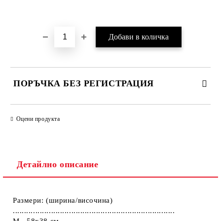
Добави в желани
ПОРЪЧКА БЕЗ РЕГИСТРАЦИЯ
ПОПЪЛНЕТЕ ТЕЗИ 2 ПОЛЕТА
Оцени продукта
Детайлно описание
Ние ще се свържем с вас в рамките на работния ден.
Размери: (ширина/височина)
........................................................................
M - 58x38 см.