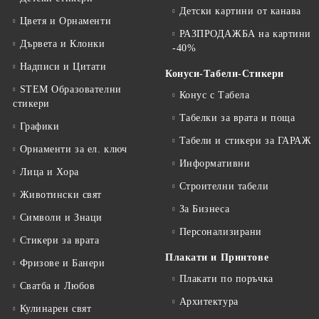
Детски картини от канава
Цветя и Орнаменти
РАЗПРОДАЖБА на картини
Дървета и Клонки
-40%
Надписи и Цитати
Конуси-Табели-Стикери
STEM Образователни
Конус с Табела
стикери
Табелки за врата и поща
Графики
Табели и стикери за ГАРАЖ
Орнаменти за ел. ключ
Информативни
Лица и Хора
Строителни табели
Животински свят
За Бизнеса
Символи и Знаци
Персонализирани
Стикери за врата
Плакати и Принтове
Фризове и Банери
Плакати по поръчка
Сватба и Любов
Архитектура
Кулинарен свят