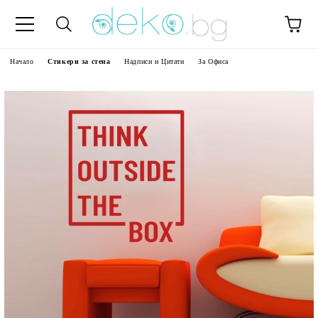
Начало
Стикери за стена
Надписи и Цитати
За Офиса