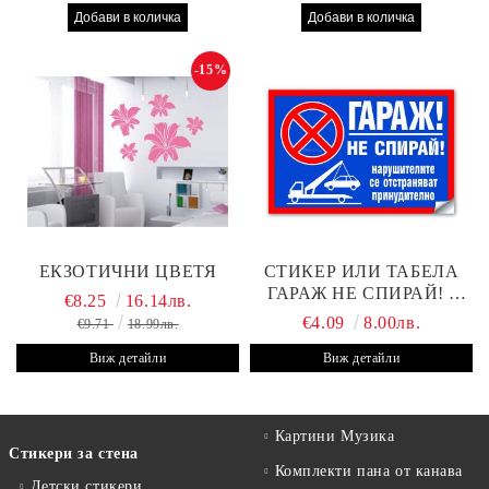
-15%
ЕКЗОТИЧНИ ЦВЕТЯ
СТИКЕР ИЛИ ТАБЕЛА
ГАРАЖ НЕ СПИРАЙ! -
€8.25
16.14лв.
30Х19 СМ
€4.09
8.00лв.
€9.71
18.99лв.
Виж детайли
Виж детайли
Картини Музика
Стикери за стена
Комплекти пана от канава
Детски стикери