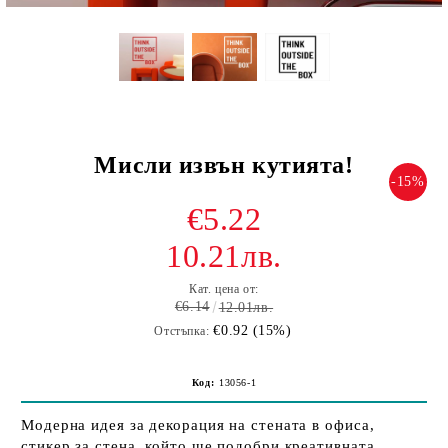
Мисли извън кутията!
-15%
€5.22
10.21лв.
Кат. цена от:
€6.14
12.01лв.
€0.92 (15%)
Отстъпка:
Код:
13056-1
Модерна идея за декорация на стената в офиса,
стикер за стена, който ще подобри креативната