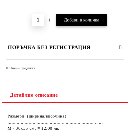
Добави в желани
ПОРЪЧКА БЕЗ РЕГИСТРАЦИЯ
ПОПЪЛНЕТЕ ТЕЗИ 2 ПОЛЕТА
Оцени продукта
Детайлно описание
Ние ще се свържем с вас в рамките на работния ден.
Размери: (ширина/височина)
........................................................................
M - 30x35 см. = 12.00 лв.