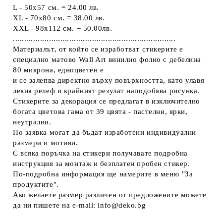
L - 50x57 см. = 24.00 лв.
XL - 70х80 см. = 38.00 лв.
XXL - 98х112 см. = 50.00лв.
........................................................................
Материалът, от който се изработват стикерите е
специално матово Wall Art винилно фолио с дебелина
80 микрона, едноцветен е
и се залепва директно върху повърхността, като улавя
лекия релеф и крайният резулат наподобява рисунка.
Стикерите за декорация се предлагат в изключително
богата цветова гама от 39 цвятa - пастелни, ярки,
неутрални.
По заявка могат да бъдат изработени индивидуални
размери и мотиви.
С всяка поръчка на стикери получавате подробна
инструкция за монтаж и безплатен пробен стикер.
По-подробна информация ще намерите в меню "За
продуктите".
Ако желаете размер различен от предложените можете
да ни пишете на e-mail: info@deko.bg