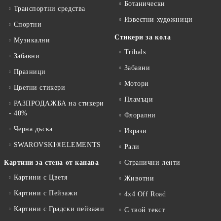
Ботанически
Транспортни средства
Известни художници
Спортни
Стикери за кола
Музикални
Tribals
Забавни
Забавни
Празници
Мотори
Цветни стикери
Пламъци
РАЗПРОДАЖБА на стикери
- 40%
Флорални
Черна дъска
Изрази
SWAROVSKI®ELEMENTS
Рали
Картини за стена от канава
Странични ленти
Картини с Цветя
Животни
Картини с Пейзажи
4x4 Off Road
Картини с Градски пейзажи
С твой текст