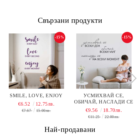
Свързани продукти
-15%
-15%
SMILE, LOVE, ENJOY
УСМИХВАЙ СЕ,
ОБИЧАЙ, НАСЛАДИ СЕ
€6.52
12.75лв.
€9.56
18.70лв.
€7.67
15.00лв.
€11.25
22.00лв.
Най-продавани