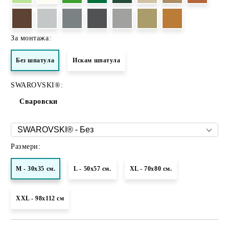
За монтажа:
Без шпатула
Искам шпатула
SWAROVSKI®:
Сваровски
Размери:
M - 30x35 см.
L - 50x57 см.
XL - 70х80 см.
XXL - 98х112 см