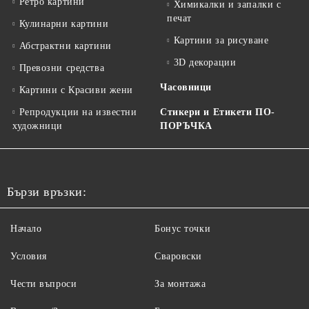
Ретро картини
Химикалки и запалки с
печат
Кулинарни картини
Картини за рисуване
Абстрактни картини
3D декорации
Превозни средства
Часовници
Картини с Красиви жени
Репродукции на известни
Стикери и Етикети ПО-
художници
ПОРЪЧКА
Бързи връзки:
Начало
Бонус точки
Условия
Сваровски
Чести въпроси
За монтажа