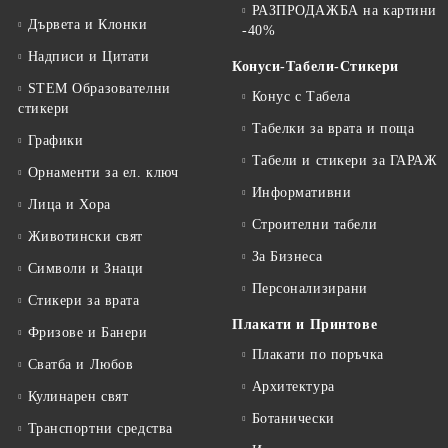
РАЗПРОДАЖБА на картини
Дървета и Клонки
-40%
Надписи и Цитати
Конуси-Табели-Стикери
STEM Образователни
Конус с Табела
стикери
Табелки за врата и поща
Графики
Табели и стикери за ГАРАЖ
Орнаменти за ел. ключ
Информативни
Лица и Хора
Строителни табели
Животински свят
За Бизнеса
Символи и Знаци
Персонализирани
Стикери за врата
Плакати и Принтове
Фризове и Банери
Плакати по поръчка
Сватба и Любов
Архитектура
Кулинарен свят
Ботанически
Транспортни средства