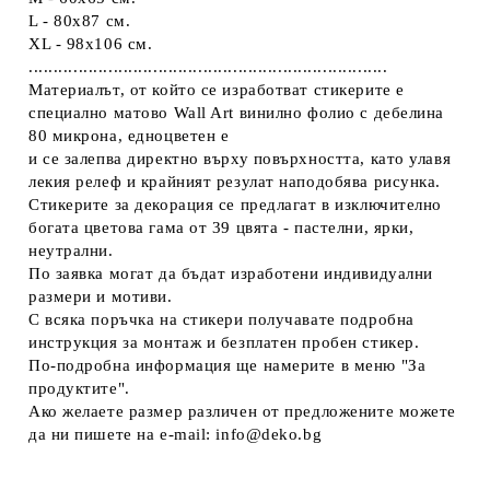
L - 80x87 см.
XL - 98х106 см.
........................................................................
Материалът, от който се изработват стикерите е
специално матово Wall Art винилно фолио с дебелина
80 микрона, едноцветен е
и се залепва директно върху повърхността, като улавя
лекия релеф и крайният резулат наподобява рисунка.
Стикерите за декорация се предлагат в изключително
богата цветова гама от 39 цвятa - пастелни, ярки,
неутрални.
По заявка могат да бъдат изработени индивидуални
размери и мотиви.
С всяка поръчка на стикери получавате подробна
инструкция за монтаж и безплатен пробен стикер.
По-подробна информация ще намерите в меню "За
продуктите".
Ако желаете размер различен от предложените можете
да ни пишете на e-mail: info@deko.bg