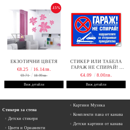
-15%
ЕКЗОТИЧНИ ЦВЕТЯ
СТИКЕР ИЛИ ТАБЕЛА
ГАРАЖ НЕ СПИРАЙ! -
€8.25
16.14лв.
30Х19 СМ
€4.09
8.00лв.
€9.71
18.99лв.
Виж детайли
Виж детайли
Картини Музика
Стикери за стена
Комплекти пана от канава
Детски стикери
Детски картини от канава
Цветя и Орнаменти