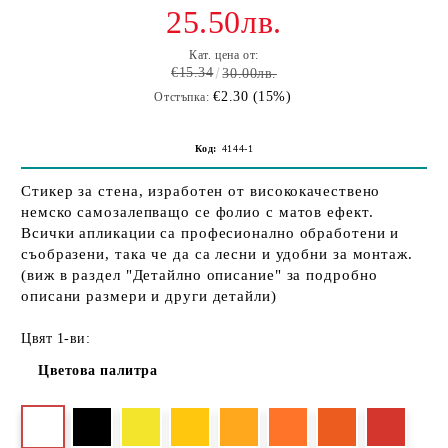
25.50лв.
Кат. цена от:
€15.34
30.00лв.
€2.30 (15%)
Отстъпка:
Код:
4144-1
Стикер за стена, изработен от висококачествено
немско самозалепващо се фолио с матов ефект.
Всички апликации са професионално обработени и
съобразени, така че да са лесни и удобни за монтаж.
(виж в раздел "Детайлно описание" за подробно
описани размери и други детайли)
Цвят 1-ви:
Цветова палитра