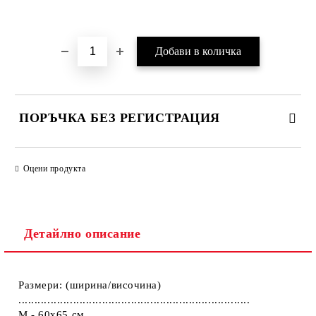
Добави в желани
ПОРЪЧКА БЕЗ РЕГИСТРАЦИЯ
ПОПЪЛНЕТЕ ТЕЗИ 2 ПОЛЕТА
Оцени продукта
Детайлно описание
Ние ще се свържем с вас в рамките на работния ден.
Размери: (ширина/височина)
........................................................................
M - 60x65 см.