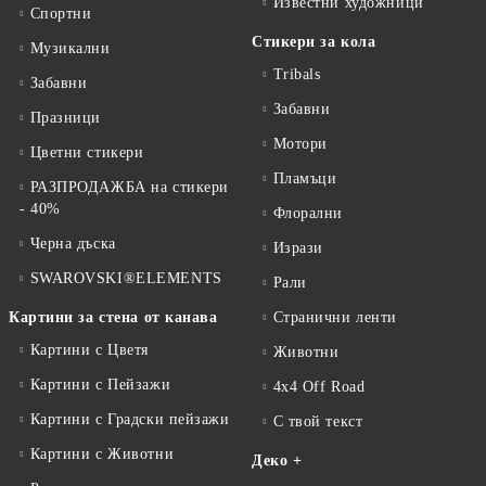
Известни художници
Спортни
Стикери за кола
Музикални
Tribals
Забавни
Забавни
Празници
Мотори
Цветни стикери
Пламъци
РАЗПРОДАЖБА на стикери
- 40%
Флорални
Черна дъска
Изрази
SWAROVSKI®ELEMENTS
Рали
Картини за стена от канава
Странични ленти
Картини с Цветя
Животни
Картини с Пейзажи
4x4 Off Road
Картини с Градски пейзажи
С твой текст
Картини с Животни
Деко +