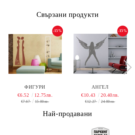
Свързани продукти
-15%
-15%
ФИГУРИ
АНГЕЛ
€6.52
12.75лв.
€10.43
20.40лв.
€7.67
15.00лв.
€12.27
24.00лв.
Най-продавани