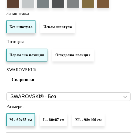
За монтажа:
Без шпатула
Искам шпатула
Позиция:
Нормалнa позиция
Огледална позиция
SWAROVSKI®:
Сваровски
Размери:
M - 60x65 см
L - 80x87 см
XL - 98х106 см