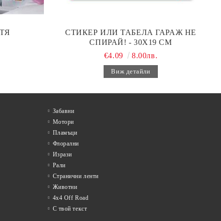
ТЯ
СТИКЕР ИЛИ ТАБЕЛА ГАРАЖ НЕ
СПИРАЙ! - 30Х19 СМ
€4.09
8.00лв.
Виж детайли
Забавни
Мотори
Пламъци
Флорални
Изрази
Рали
Странични ленти
Животни
4x4 Off Road
С твой текст