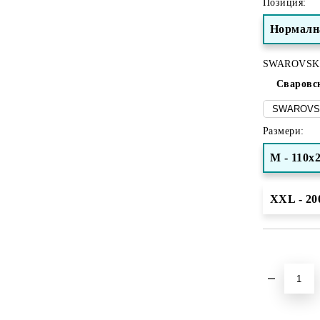
Позиция:
Нормалн
SWAROVSK
Сваровс
Размери:
M - 110х
XXL - 20
Добави в желани