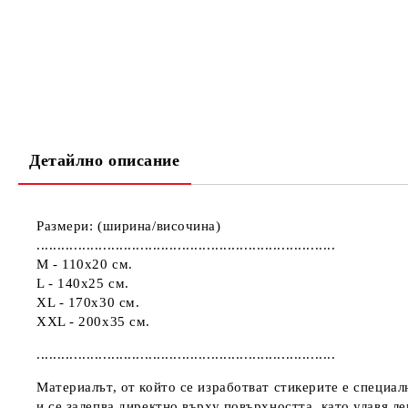
Детайлно описание
Размери: (ширина/височина)
........................................................................
M - 110х20 см.
L - 140х25 см.
XL - 170х30 см.
XXL - 200х35 см.
........................................................................
Материалът, от който се изработват стикерите е специал
и се залепва директно върху повърхността, като улавя л