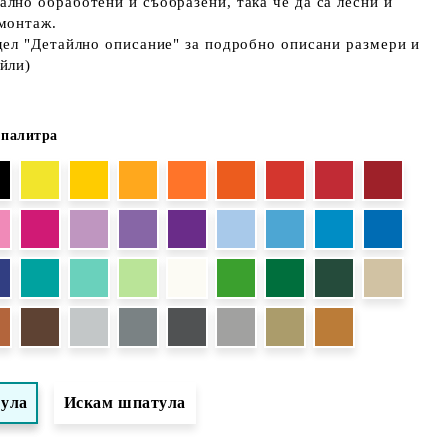
лно обработени и съобразени, така че да са лесни и
 монтаж.
дел "Детайлно описание" за подробно описани размери и
йли)
 палитра
тула
Искам шпатула