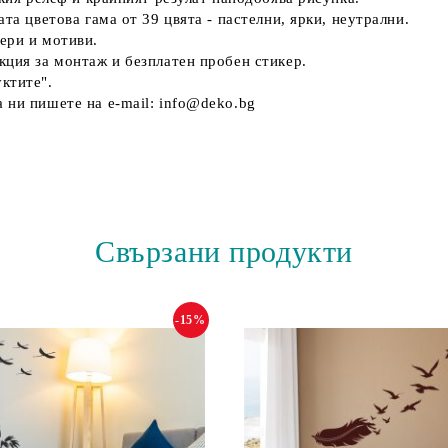
та цветова гама от 39 цвятa - пастелни, ярки, неутрални.
ери и мотиви.
кция за монтаж и безплатен пробен стикер.
ктите".
 ни пишете на e-mail: info@deko.bg
Свързани продукти
-15%