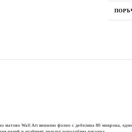
ПОРЪ
ПОПЪЛНЕ
Ние ще се
но матово Wall Art винилно фолио с дебелина 80 микрона, едн
екия релеф и крайният резулат наподобява рисунка.