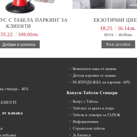
УС С ТАБЕЛА ПАРКИНГ ЗА
ЕКЗОТИЧНИ ЦВЕ
КЛИЕНТИ
€8.25
16.14лв.
€55.22
108.00лв.
€9.71
18.99лв.
Виж детайли
Комплекти пана от канава
Детски картини от канава
РАЗПРОДАЖБА на картини -40%
 стикери - 40%
Конуси-Табели-Стикери
Конус с Табела
LEMENTS
Табелки за врата и поща
а от канава
Табели и стикери за ГАРАЖ
Информативни
жи
Строителни табели
и пейзажи
За Бизнеса