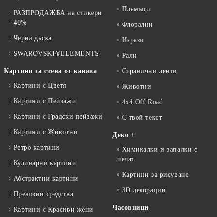
Пламъци
РАЗПРОДАЖБА на стикери
- 40%
Флорални
Черна дъска
Изрази
SWAROVSKI®ELEMENTS
Рали
Картини за стена от канава
Странични ленти
Картини с Цветя
Животни
Картини с Пейзажи
4x4 Off Road
Картини с Градски пейзажи
С твой текст
Картини с Животни
Деко +
Ретро картини
Химикалки и запалки с
печат
Кулинарни картини
Картини за рисуване
Абстрактни картини
3D декорации
Превозни средства
Часовници
Картини с Красиви жени