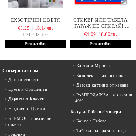
ЕКЗОТИЧНИ ЦВЕТЯ
СТИКЕР ИЛИ ТАБЕЛА
ГАРАЖ НЕ СПИРАЙ! -
€8.25
16.14лв.
30Х19 СМ
€4.09
8.00лв.
€9.71
18.99лв.
Виж детайли
Виж детайли
Картини Музика
Стикери за стена
Комплекти пана от канава
Детски стикери
Детски картини от канава
Цветя и Орнаменти
РАЗПРОДАЖБА на картини
Дървета и Клонки
-40%
Надписи и Цитати
Конуси-Табели-Стикери
STEM Образователни
Конус с Табела
стикери
Табелки за врата и поща
Графики