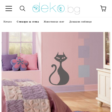
Начало
Стикери за стена
Животински свят
Домашни любимци