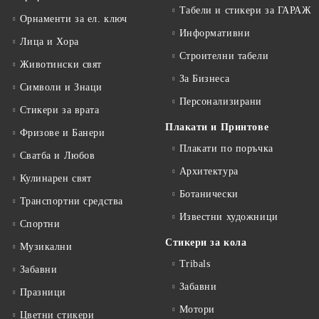
Табели и стикери за ГАРАЖ
Орнаменти за ел. ключ
Информативни
Лица и Хора
Строителни табели
Животински свят
За Бизнеса
Символи и Знаци
Персонализирани
Стикери за врата
Плакати и Принтове
Фризове и Банери
Плакати по поръчка
Сватба и Любов
Архитектура
Кулинарен свят
Ботанически
Транспортни средства
Известни художници
Спортни
Стикери за кола
Музикални
Tribals
Забавни
Забавни
Празници
Мотори
Цветни стикери