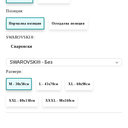
Позиция:
Нормалнa позиция
Огледална позиция
SWAROVSKI®:
Сваровски
Размери:
M - 30х50см
L - 43х70см
XL - 60х98см
XXL - 80х130см
XXXL - 98х160см
Добави в желани