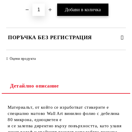
ПОРЪЧКА БЕЗ РЕГИСТРАЦИЯ
ПОПЪЛНЕТЕ ТЕЗИ 2 ПОЛЕТА
Оцени продукта
Детайлно описание
Ние ще се свържем с вас в рамките на работния ден.
Материалът, от който се изработват стикерите е
специално матово Wall Art винилно фолио с дебелина
80 микрона, едноцветен е
и се залепва директно върху повърхността, като улавя
лекия релеф и крайният резулат наподобява рисунка.