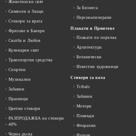
Животински свят
За Бизнеса
Символи и Знаци
Персонализирани
Стикери за врата
Плакати и Принтове
Фризове и Банери
Плакати по поръчка
Сватба и Любов
Архитектура
Кулинарен свят
Ботанически
Транспортни средства
Известни художници
Спортни
Стикери за кола
Музикални
Tribals
Забавни
Забавни
Празници
Мотори
Цветни стикери
Пламъци
РАЗПРОДАЖБА на стикери
- 40%
Флорални
Черна дъска
Изрази