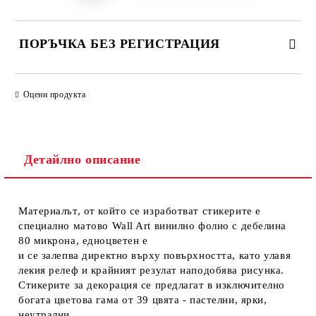
ПОРЪЧКА БЕЗ РЕГИСТРАЦИЯ
ПОПЪЛНЕТЕ ТЕЗИ 2 ПОЛЕТА
Оцени продукта
Детайлно описание
Ние ще се свържем с вас в рамките на работния ден.
Материалът, от който се изработват стикерите е
специално матово Wall Art винилно фолио с дебелина
80 микрона, едноцветен е
и се залепва директно върху повърхността, като улавя
лекия релеф и крайният резулат наподобява рисунка.
Стикерите за декорация се предлагат в изключително
богата цветова гама от 39 цвятa - пастелни, ярки,
неутрални.