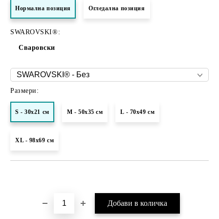
Нормалнa позиция
Огледална позиция
SWAROVSKI®:
Сваровски
Размери:
S - 30x21 см
M - 50х35 см
L - 70х49 см
XL - 98х69 см
Добави в желани