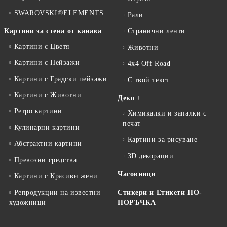
SWAROVSKI®ELEMENTS
Рали
Картини за стена от канава
Странични ленти
Картини с Цветя
Животни
Картини с Пейзажи
4x4 Off Road
Картини с Градски пейзажи
С твой текст
Картини с Животни
Деко +
Ретро картини
Химикалки и запалки с
печат
Кулинарни картини
Картини за рисуване
Абстрактни картини
3D декорации
Превозни средства
Часовници
Картини с Красиви жени
Репродукции на известни
Стикери и Етикети ПО-
художници
ПОРЪЧКА