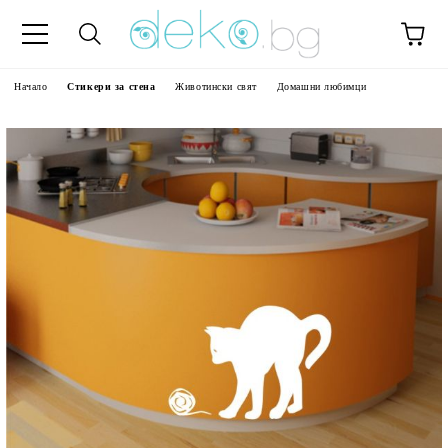
Начало
Стикери за стена
Животински свят
Домашни любимци