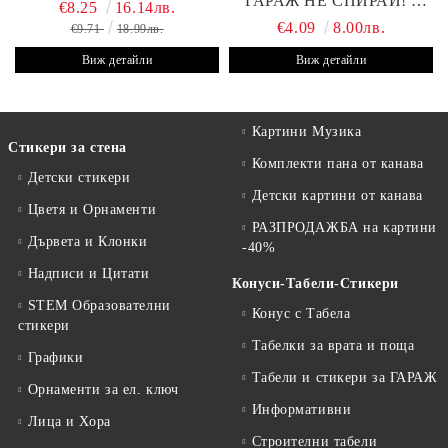
ГАРАЖ НЕ СПИРАЙ! -
€8.25
16.14лв.
30Х19 СМ
€4.09
8.00лв.
€9.71
18.99лв.
Виж детайли
Виж детайли
Картини Музика
Стикери за стена
Комплекти пана от канава
Детски стикери
Детски картини от канава
Цветя и Орнаменти
РАЗПРОДАЖБА на картини
Дървета и Клонки
-40%
Надписи и Цитати
Конуси-Табели-Стикери
STEM Образователни
Конус с Табела
стикери
Табелки за врата и поща
Графики
Табели и стикери за ГАРАЖ
Орнаменти за ел. ключ
Информативни
Лица и Хора
Строителни табели