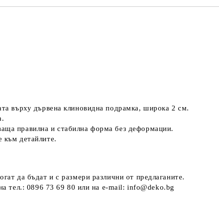
ната върху дървена клиновидна подрамка, широка 2 см.
а.
ваща правилна и стабилна форма без деформации.
е към детайлите.
огат да бъдат и с размери различни от предлаганите.
а тел.: 0896 73 69 80 или на e-mail: info@deko.bg