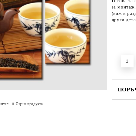
Готова за 
за монтаж.
(виж в раз
други дета
Добави в желани
ПОРЪ
ПОПЪЛНЕ
иятел
Оцени продукта
Ние ще се