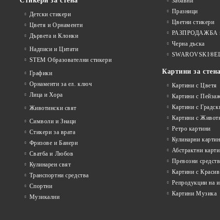
Стикери за стена
Забавни
Празници
Детски стикери
Цветни стикери
Цветя и Орнаменти
РАЗПРОДАЖБА на
Дървета и Клонки
Черна дъска
Надписи и Цитати
SWAROVSKI®E
STEM Образователни стикери
Картини за стен
Графики
Орнаменти за ел. ключ
Картини с Цветя
Лица и Хора
Картини с Пейза
Картини с Градск
Животински свят
Картини с Живот
Символи и Знаци
Ретро картини
Стикери за врата
Кулинарни карти
Фризове и Банери
Абстрактни карт
Сватба и Любов
Превозни средств
Кулинарен свят
Картини с Красив
Транспортни средства
Репродукции на 
Спортни
Картини Музика
Музикални