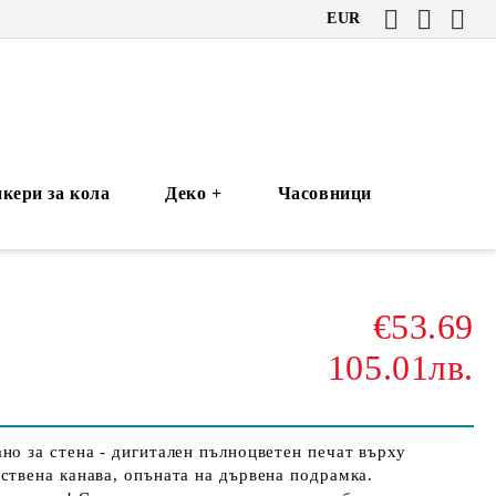
EUR
кери за кола
Деко +
Часовници
€53.69
105.01лв.
но за стена - дигитален пълноцветен печат върху
ствена канава, опъната на дървена подрамка.