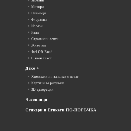
Забавни
Мотори
Пламъци
Флорални
Изрази
Рали
Странични ленти
Животни
4x4 Off Road
С твой текст
Деко +
Химикалки и запалки с печат
Картини за рисуване
3D декорации
Часовници
Стикери и Етикети ПО-ПОРЪЧКА