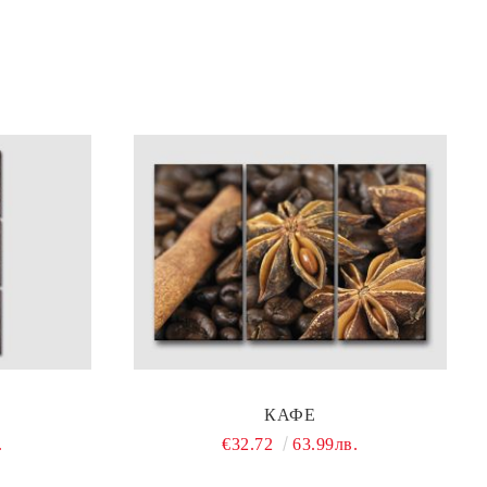
КАФЕ
.
€32.72
63.99лв.