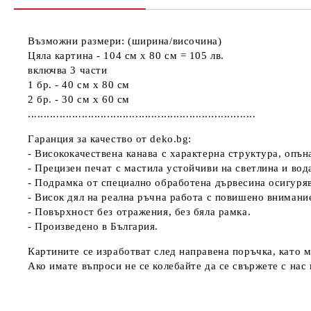
Възможни размери: (ширина/височина)
Цяла картина - 104 см х 80 см = 105 лв.
включва 3 части
1 бр. - 40 см х 80 см
2 бр. - 30 см х 60 см
........................................................................
Гаранция за качество от deko.bg:
- Висококачествена канава с характерна структура, опъ
- Прецизен печат с мастила устойчиви на светлина и вод
- Подрамка от специално обработена дървесина осигуря
- Висок дял на реална ръчна работа с повишено внимани
- Повърхност без отражения, без бяла рамка.
- Произведено в България.
Картините се изработват след направена поръчка, като м
Ако имате въпроси не се колебайте да се свържете с нас н