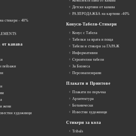
Комплекти пана от канава
Детски картини от канава
РАЗПРОДАЖБА на картини -40%
 стикери - 40%
Конуси-Табели-Стикери
Конус с Табела
LEMENTS
Табелки за врата и поща
а от канава
Табели и стикери за ГАРАЖ
Информативни
жи
Строителни табели
и пейзажи
За Бизнеса
ни
Персонализирани
Плакати и Принтове
ни
Плакати по поръчка
ини
Архитектура
а
Ботанически
и жени
Известни художници
известни художници
Стикери за кола
Tribals