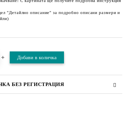
окачване! С картината ще получите подробна инструкция
дел "Детайлно описание" за подробно описани размери и
йли)
ЧКА БЕЗ РЕГИСТРАЦИЯ
ТЕ ТЕЗИ 2 ПОЛЕТА
 свържем с вас в рамките на работния ден.