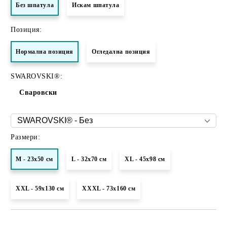
Без шпатула
Искам шпатула
Позиция:
Нормалнa позиция
Огледална позиция
SWAROVSKI®:
Сваровски
Размери:
M - 23x50 см
L - 32x70 см
XL - 45x98 см
XXL - 59х130 см
XXXL - 73x160 см
Добави в желани