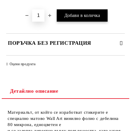
ПОРЪЧКА БЕЗ РЕГИСТРАЦИЯ
ПОПЪЛНЕТЕ ТЕЗИ 2 ПОЛЕТА
Оцени продукта
Детайлно описание
Ние ще се свържем с вас в рамките на работния ден.
Материалът, от който се изработват стикерите е
специално матово Wall Art винилно фолио с дебелина
80 микрона, едноцветен е
и се залепва директно върху повърхността, като улавя