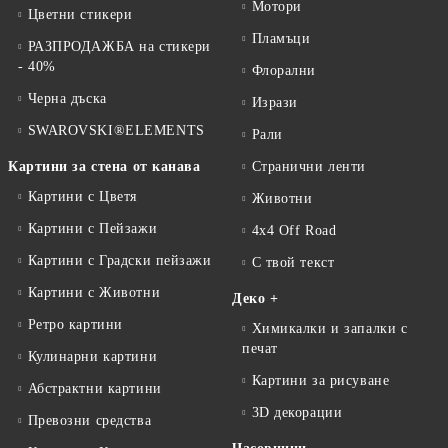
Мотори
Цветни стикери
Пламъци
РАЗПРОДАЖБА на стикери
- 40%
Флорални
Черна дъска
Изрази
SWAROVSKI®ELEMENTS
Рали
Картини за стена от канава
Странични ленти
Картини с Цветя
Животни
Картини с Пейзажи
4x4 Off Road
Картини с Градски пейзажи
С твой текст
Картини с Животни
Деко +
Ретро картини
Химикалки и запалки с
печат
Кулинарни картини
Картини за рисуване
Абстрактни картини
3D декорации
Превозни средства