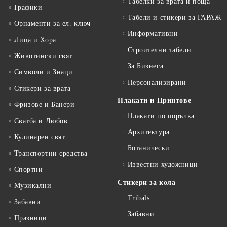
Табелки за врата и поща
Графики
Табели и стикери за ГАРАЖ
Орнаменти за ел. ключ
Информативни
Лица и Хора
Строителни табели
Животински свят
За Бизнеса
Символи и Знаци
Персонализирани
Стикери за врата
Плакати и Принтове
Фризове и Банери
Плакати по поръчка
Сватба и Любов
Архитектура
Кулинарен свят
Ботанически
Транспортни средства
Известни художници
Спортни
Стикери за кола
Музикални
Tribals
Забавни
Забавни
Празници