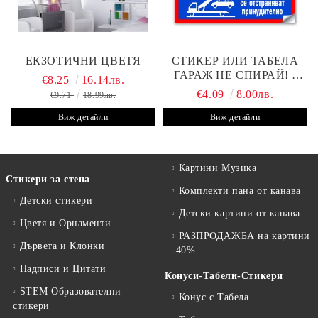
ЕКЗОТИЧНИ ЦВЕТЯ
СТИКЕР ИЛИ ТАБЕЛА
ГАРАЖ НЕ СПИРАЙ! -
€8.25
16.14лв.
30Х19 СМ
€4.09
8.00лв.
€9.71
18.99лв.
Виж детайли
Виж детайли
Картини Музика
Стикери за стена
Комплекти пана от канава
Детски стикери
Детски картини от канава
Цветя и Орнаменти
РАЗПРОДАЖБА на картини
Дървета и Клонки
-40%
Надписи и Цитати
Конуси-Табели-Стикери
STEM Образователни
Конус с Табела
стикери