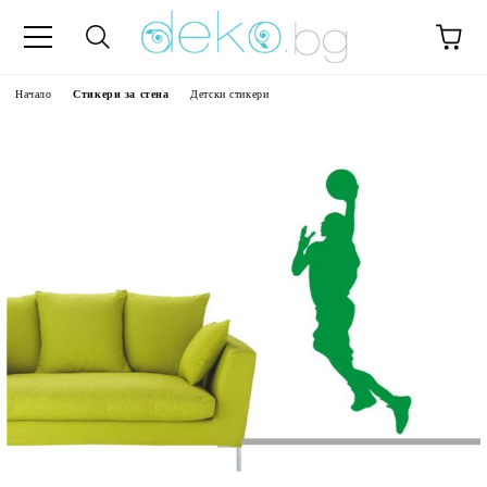
Начало
Стикери за стена
Детски стикери