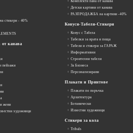
Комплекти пана от канава
Детски картини от канава
РАЗПРОДАЖБА на картини -40%
 стикери - 40%
Конуси-Табели-Стикери
Конус с Табела
LEMENTS
Табелки за врата и поща
а от канава
Табели и стикери за ГАРАЖ
Информативни
жи
Строителни табели
и пейзажи
За Бизнеса
ни
Персонализирани
Плакати и Принтове
ни
Плакати по поръчка
ини
Архитектура
а
Ботанически
и жени
Известни художници
известни художници
Стикери за кола
Tribals