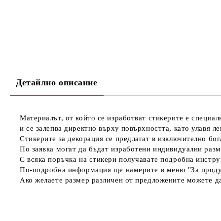
Детайлно описание
Материалът, от който се изработват стикерите е специал
и се залепва директно върху повърхността, като улавя л
Стикерите за декорация се предлагат в изключително бога
По заявка могат да бъдат изработени индивидуални разм
С всяка поръчка на стикери получавате подробна инстру
По-подробна информация ще намерите в меню "За проду
Ако желаете размер различен от предложените можете да