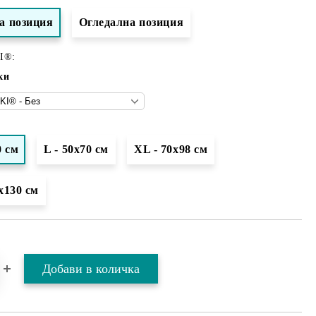
a позиция
Огледална позиция
I®:
ки
0 см
L - 50x70 см
XL - 70х98 см
x130 см