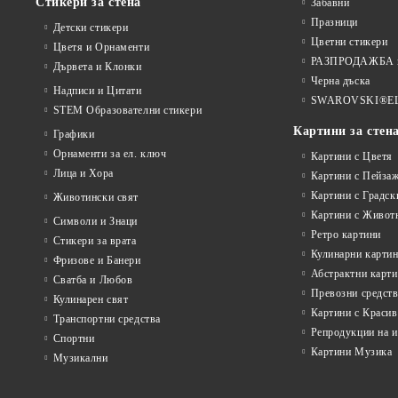
Стикери за стена
Забавни
Празници
Детски стикери
Цветни стикери
Цветя и Орнаменти
РАЗПРОДАЖБА на
Дървета и Клонки
Черна дъска
Надписи и Цитати
SWAROVSKI®E
STEM Образователни стикери
Картини за стен
Графики
Орнаменти за ел. ключ
Картини с Цветя
Лица и Хора
Картини с Пейза
Картини с Градск
Животински свят
Картини с Живот
Символи и Знаци
Ретро картини
Стикери за врата
Кулинарни карти
Фризове и Банери
Абстрактни карт
Сватба и Любов
Превозни средств
Кулинарен свят
Картини с Красив
Транспортни средства
Репродукции на 
Спортни
Картини Музика
Музикални