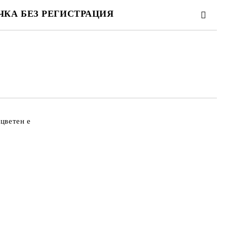
ЧКА БЕЗ РЕГИСТРАЦИЯ
ТЕ ТЕЗИ 2 ПОЛЕТА
 свържем с вас в рамките на работния ден.
оцветен е