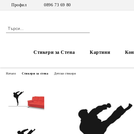
Профил
0896 73 69 80
Стикери за Стена
Картини
Кон
Начало
Стикери за стена
Детски стикери