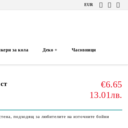
EUR
кери за кола
Деко +
Часовници
€6.65
ст
13.01лв.
стена, подходящ за любителите на източните бойни