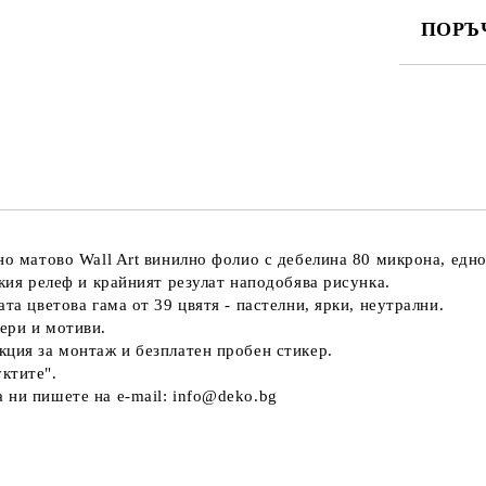
ПОРЪ
ПОПЪЛНЕ
Ние ще се
но матово Wall Art винилно фолио с дебелина 80 микрона, едн
екия релеф и крайният резулат наподобява рисунка.
та цветова гама от 39 цвятя - пастелни, ярки, неутрални.
ери и мотиви.
кция за монтаж и безплатен пробен стикер.
ктите".
 ни пишете на e-mail: info@deko.bg