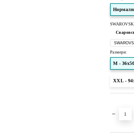
Нормалн
SWAROVSK
Сваровс
Размери:
M - 36x5
XXL - 94
Добави в желани