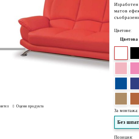
Изработен
матов ефе
съобразени
Цветове:
Цветова
иятел
Оцени продукта
За монтажа:
Без шпа
Позиция: