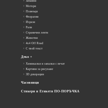
Забавни
Мотори
Пламъци
Флорални
Изрази
Рали
Странични ленти
Животни
4x4 Off Road
С твой текст
Деко +
Химикалки и запалки с печат
Картини за рисуване
3D декорации
Часовници
Стикери и Етикети ПО-ПОРЪЧКА