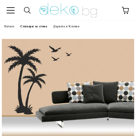
Начало
Стикери за стена
Дървета и Клонки