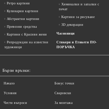
Ретро картини
Химикалки и запалки с
печат
Кулинарни картини
Картини за рисуване
Абстрактни картини
3D декорации
Превозни средства
Часовници
Картини с Красиви жени
Репродукции на известни
Стикери и Етикети ПО-
художници
ПОРЪЧКА
Бързи връзки:
Начало
Бонус точки
Условия
Сваровски
Чести въпроси
За монтажа