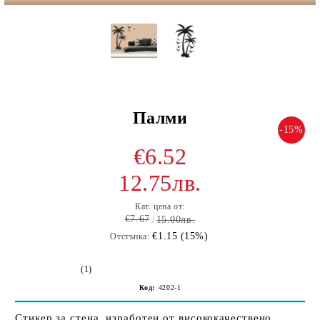
Палми
-15%
€6.52
12.75лв.
Кат. цена от:
€7.67
15.00лв.
€1.15 (15%)
Отстъпка:
(1)
Код:
4202-1
Стикер за стена, изработен от висококачествено