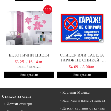
-15%
ЕКЗОТИЧНИ ЦВЕТЯ
СТИКЕР ИЛИ ТАБЕЛА
ГАРАЖ НЕ СПИРАЙ! -
€8.25
16.14лв.
30Х19 СМ
€4.09
8.00лв.
€9.71
18.99лв.
Виж детайли
Виж детайли
Картини Музика
Стикери за стена
Комплекти пана от канава
Детски стикери
Детски картини от канава