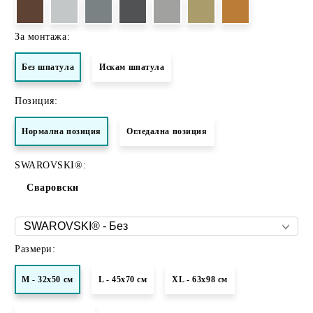
За монтажа:
Без шпатула
Искам шпатула
Позиция:
Нормалнa позиция
Огледална позиция
SWAROVSKI®:
Сваровски
Размери:
M - 32x50 см
L - 45x70 см
XL - 63х98 см