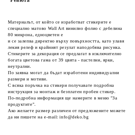
Материалът, от който се изработват стикерите е
специално матово Wall Art винилно фолио с дебелина
80 микрона, едноцветен е
и се залепва директно върху повърхността, като улавя
лекия релеф и крайният резулат наподобява рисунка.
Стикерите за декорация се предлагат в изключително
богата цветова гама от 39 цвятa - пастелни, ярки,
неутрални.
По заявка могат да бъдат изработени индивидуални
размери и мотиви.
С всяка поръчка на стикери получавате подробна
инструкция за монтаж и безплатен пробен стикер.
По-подробна информация ще намерите в меню "За
продуктите".
Ако желаете размер различен от предложените можете
да ни пишете на e-mail: info@deko.bg