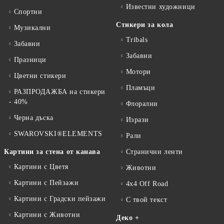
Известни художници
Спортни
Стикери за кола
Музикални
Tribals
Забавни
Забавни
Празници
Мотори
Цветни стикери
Пламъци
РАЗПРОДАЖБА на стикери
- 40%
Флорални
Черна дъска
Изрази
SWAROVSKI®ELEMENTS
Рали
Картини за стена от канава
Странични ленти
Картини с Цветя
Животни
Картини с Пейзажи
4x4 Off Road
Картини с Градски пейзажи
С твой текст
Картини с Животни
Деко +