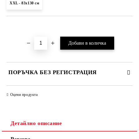
XXL - 83x130 см
Добави в желани
ПОРЪЧКА БЕЗ РЕГИСТРАЦИЯ
ПОПЪЛНЕТЕ ТЕЗИ 2 ПОЛЕТА
Оцени продукта
Детайлно описание
Ние ще се свържем с вас в рамките на работния ден.
Ревюта