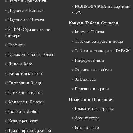
Цветя и Орнаменти
РАЗПРОДАЖБА на картини
Дървета и Клонки
-40%
Надписи и Цитати
Конуси-Табели-Стикери
STEM Образователни
Конус с Табела
стикери
Табелки за врата и поща
Графики
Табели и стикери за ГАРАЖ
Орнаменти за ел. ключ
Информативни
Лица и Хора
Строителни табели
Животински свят
За Бизнеса
Символи и Знаци
Персонализирани
Стикери за врата
Плакати и Принтове
Фризове и Банери
Плакати по поръчка
Сватба и Любов
Архитектура
Кулинарен свят
Ботанически
Транспортни средства