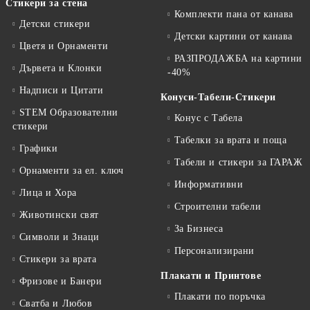
Стикери за стена
Комплекти пана от канава
Детски стикери
Детски картини от канава
Цветя и Орнаменти
РАЗПРОДАЖБА на картини
Дървета и Клонки
-40%
Надписи и Цитати
Конуси-Табели-Стикери
STEM Образователни
Конус с Табела
стикери
Табелки за врата и поща
Графики
Табели и стикери за ГАРАЖ
Орнаменти за ел. ключ
Информативни
Лица и Хора
Строителни табели
Животински свят
За Бизнеса
Символи и Знаци
Персонализирани
Стикери за врата
Плакати и Принтове
Фризове и Банери
Плакати по поръчка
Сватба и Любов