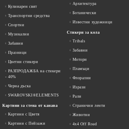
Архитектура
Кулинарен свят
Ботанически
Транспортни средства
Известни художници
Спортни
Стикери за кола
Музикални
Tribals
Забавни
Забавни
Празници
Мотори
Цветни стикери
Пламъци
РАЗПРОДАЖБА на стикери
- 40%
Флорални
Черна дъска
Изрази
SWAROVSKI®ELEMENTS
Рали
Картини за стена от канава
Странични ленти
Картини с Цветя
Животни
Картини с Пейзажи
4x4 Off Road