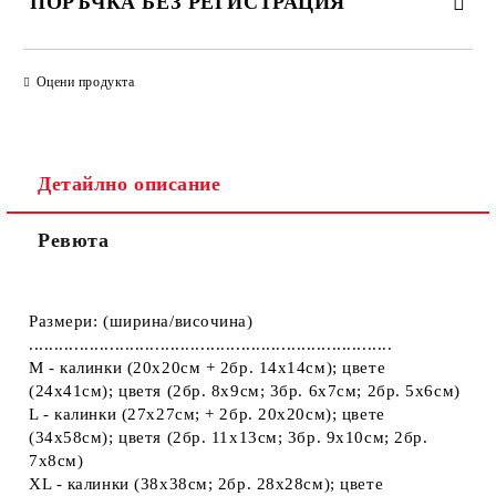
ПОРЪЧКА БЕЗ РЕГИСТРАЦИЯ
ПОПЪЛНЕТЕ ТЕЗИ 2 ПОЛЕТА
Оцени продукта
Детайлно описание
Ние ще се свържем с вас в рамките на работния ден.
Ревюта
Размери: (ширина/височина)
........................................................................
M - калинки (20х20см + 2бр. 14х14см); цвете
(24х41см); цветя (2бр. 8х9см; 3бр. 6х7см; 2бр. 5х6см)
L - калинки (27х27см; + 2бр. 20х20см); цвете
(34х58см); цветя (2бр. 11х13см; 3бр. 9х10см; 2бр.
7х8см)
XL - калинки (38х38см; 2бр. 28х28см); цвете