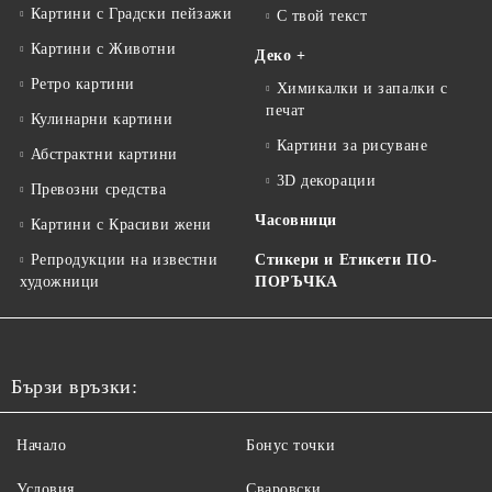
Картини с Градски пейзажи
С твой текст
Картини с Животни
Деко +
Ретро картини
Химикалки и запалки с
печат
Кулинарни картини
Картини за рисуване
Абстрактни картини
3D декорации
Превозни средства
Часовници
Картини с Красиви жени
Репродукции на известни
Стикери и Етикети ПО-
художници
ПОРЪЧКА
Бързи връзки:
Начало
Бонус точки
Условия
Сваровски