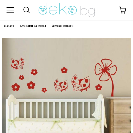
Начало
Стикери за стена
Детски стикери