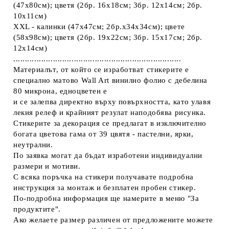
(47х80см); цветя (2бр. 16х18см; 3бр. 12х14см; 2бр.
10х11см)
XXL - калинки (47х47см; 2бр.х34х34см); цвете
(58х98см); цветя (2бр. 19х22см; 3бр. 15х17см; 2бр.
12х14см)
........................................................................
Материалът, от който се изработват стикерите е
специално матово Wall Art винилно фолио с дебелина
80 микрона, едноцветен е
и се залепва директно върху повърхността, като улавя
лекия релеф и крайният резулат наподобява рисунка.
Стикерите за декорация се предлагат в изключително
богата цветова гама от 39 цвятя - пастелни, ярки,
неутрални.
По заявка могат да бъдат изработени индивидуални
размери и мотиви.
С всяка поръчка на стикери получавате подробна
инструкция за монтаж и безплатен пробен стикер.
По-подробна информация ще намерите в меню "За
продуктите".
Ако желаете размер различен от предложените можете