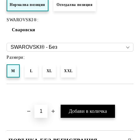
Нормалнa позиция
Огледална позиция
SWAROVSKI®:
Сваровски
Размери:
M
L
XL
XXL
Добави в желани