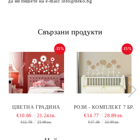
да ни пишете на e-mail: info@deko.bg
Свързани продукти
-15%
-15%
ЦВЕТНА ГРАДИНА
РОЗИ - КОМПЛЕКТ 7 БР.
€10.86
21.24лв.
€14.77
28.89лв.
€12.78
25.00лв.
€17.38
33.99лв.