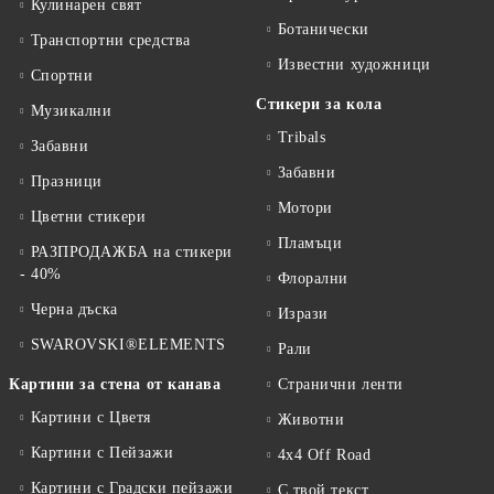
Кулинарен свят
Ботанически
Транспортни средства
Известни художници
Спортни
Стикери за кола
Музикални
Tribals
Забавни
Забавни
Празници
Мотори
Цветни стикери
Пламъци
РАЗПРОДАЖБА на стикери
- 40%
Флорални
Черна дъска
Изрази
SWAROVSKI®ELEMENTS
Рали
Картини за стена от канава
Странични ленти
Картини с Цветя
Животни
Картини с Пейзажи
4x4 Off Road
Картини с Градски пейзажи
С твой текст