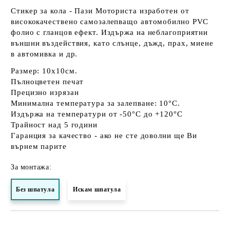
Стикер за кола - Пази Моториста изработен от
висококачествено самозалепващо автомобилно PVC
фолио с гланцов ефект. Издържа на неблагоприятни
външни въздействия, като слънце, дъжд, прах, миене
в автомивка и др.
Размер: 10х10см.
Пълноцветен печат
Прецизно изрязан
Минимална температура за залепване: 10°C.
Издържа на температури от -50°C до +120°C
Трайност над 5 години
Гаранция за качество - ако не сте доволни ще Ви
върнем парите
За монтажа:
Без шпатула
Искам шпатула
Добави в желани