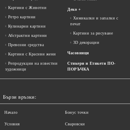
Картини с Животни
Деко +
Ретро картини
Химикалки и запалки с
печат
Кулинарни картини
Картини за рисуване
Абстрактни картини
3D декорации
Превозни средства
Часовници
Картини с Красиви жени
Репродукции на известни
Стикери и Етикети ПО-
художници
ПОРЪЧКА
Бързи връзки:
Начало
Бонус точки
Условия
Сваровски