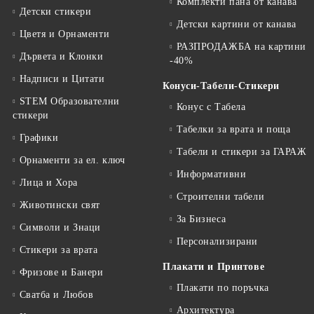
Комплекти пана от канава
Детски стикери
Детски картини от канава
Цветя и Орнаменти
РАЗПРОДАЖБА на картини
Дървета и Клонки
-40%
Надписи и Цитати
Конуси-Табели-Стикери
STEM Образователни
Конус с Табела
стикери
Табелки за врата и поща
Графики
Табели и стикери за ГАРАЖ
Орнаменти за ел. ключ
Информативни
Лица и Хора
Строителни табели
Животински свят
За Бизнеса
Символи и Знаци
Персонализирани
Стикери за врата
Плакати и Принтове
Фризове и Банери
Плакати по поръчка
Сватба и Любов
Архитектура