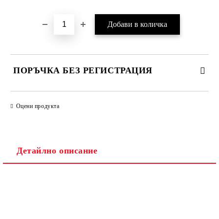
ПОРЪЧКА БЕЗ РЕГИСТРАЦИЯ
ПОПЪЛНЕТЕ ТЕЗИ 2 ПОЛЕТА
Оцени продукта
Детайлно описание
Ние ще се свържем с вас в рамките на работния ден.