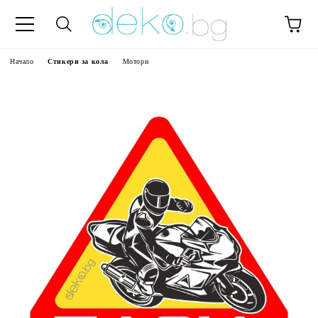
Начало
Стикери за кола
Мотори