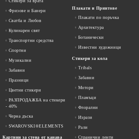
Стикери за врата
Плакати и Принтове
Фризове и Банери
Плакати по поръчка
Сватба и Любов
Архитектура
Кулинарен свят
Ботанически
Транспортни средства
Известни художници
Спортни
Стикери за кола
Музикални
Tribals
Забавни
Забавни
Празници
Мотори
Цветни стикери
Пламъци
РАЗПРОДАЖБА на стикери
- 40%
Флорални
Черна дъска
Изрази
SWAROVSKI®ELEMENTS
Рали
Картини за стена от канава
Странични ленти