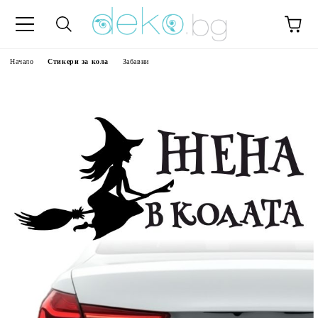
Начало
Стикери за кола
Забавни