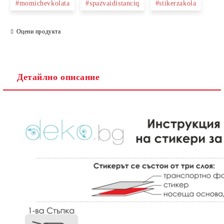
#momichevkolata
#spazvaidistanciq
#stikerzakola
Оцени продукта
Ние ще се свържем с вас в рамките на работния ден.
Детайлно описание