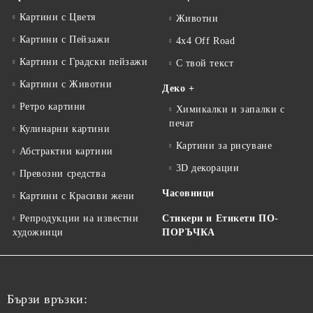
Картини с Цветя
Животни
Картини с Пейзажи
4x4 Off Road
Картини с Градски пейзажи
С твой текст
Картини с Животни
Деко +
Ретро картини
Химикалки и запалки с
печат
Кулинарни картини
Картини за рисуване
Абстрактни картини
3D декорации
Превозни средства
Часовници
Картини с Красиви жени
Репродукции на известни
Стикери и Етикети ПО-
художници
ПОРЪЧКА
Бързи връзки: