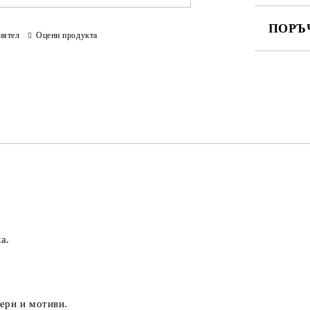
ПОРЪ
иятел
Оцени продукта
ПОПЪЛНЕ
Ние ще се
а.
ери и мотиви.