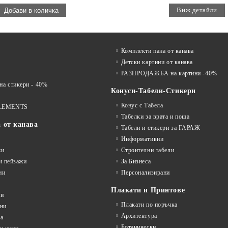
Виж детайли
Комплекти пана от канава
Детски картини от канава
РАЗПРОДАЖБА на картини -40%
 стикери - 40%
Конуси-Табели-Стикери
Конус с Табела
LEMENTS
Табелки за врата и поща
а от канава
Табели и стикери за ГАРАЖ
Информативни
жи
Строителни табели
и пейзажи
За Бизнеса
ни
Персонализирани
Плакати и Принтове
ни
Плакати по поръчка
ини
Архитектура
а
Ботанически