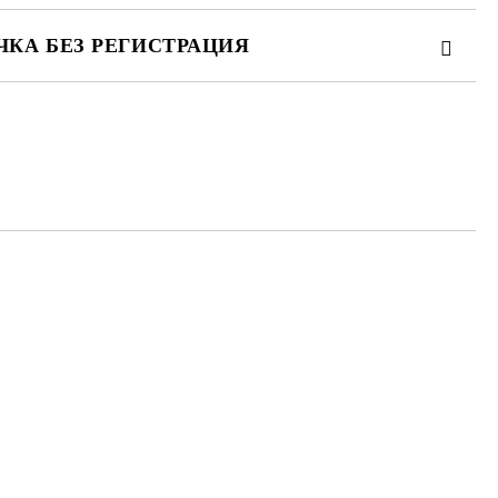
ЧКА БЕЗ РЕГИСТРАЦИЯ
ТЕ ТЕЗИ 2 ПОЛЕТА
 свържем с вас в рамките на работния ден.