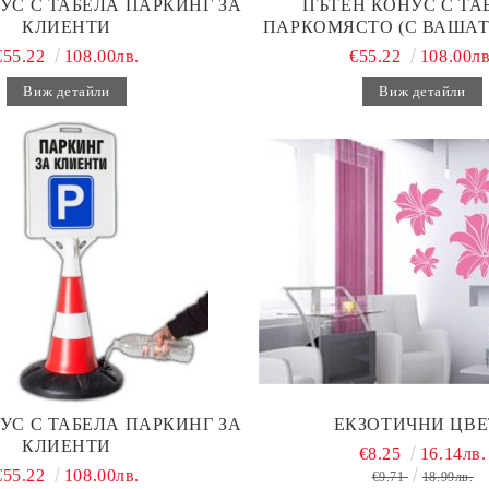
УС С ТАБЕЛА ПАРКИНГ ЗА
ПЪТЕН КОНУС С ТАБ
КЛИЕНТИ
ПАРКОМЯСТО (С ВАШАТ
€55.22
108.00лв.
€55.22
108.00лв
Виж детайли
Виж детайли
УС С ТАБЕЛА ПАРКИНГ ЗА
ЕКЗОТИЧНИ ЦВЕ
КЛИЕНТИ
€8.25
16.14лв.
€55.22
108.00лв.
€9.71
18.99лв.