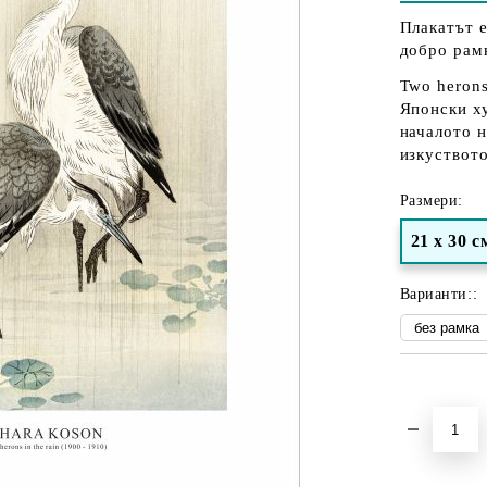
Плакатът е
добро рам
Two herons 
Японски ху
началото н
изкуството
Размери:
21 х 30 с
Варианти::
Добави в желани