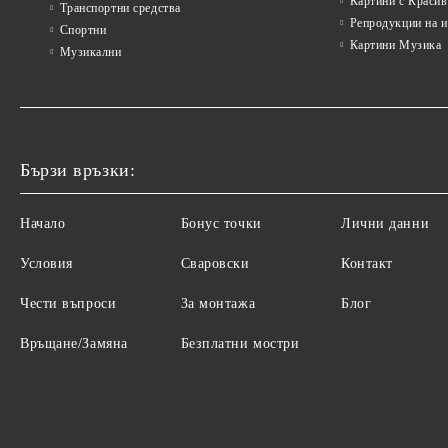
Картини с Красив
Транспортни средства
Репродукции на 
Спортни
Картини Музика
Музикални
Бързи връзки:
Начало
Бонус точки
Лични данни
Условия
Сваровски
Контакт
Чести въпроси
За монтажа
Блог
Връщане/Замяна
Безплатни мостри