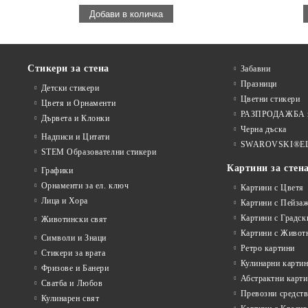
Стикери за стена
Забавни
Празници
Детски стикери
Цветни стикери
Цветя и Орнаменти
РАЗПРОДАЖБА на
Дървета и Клонки
Черна дъска
Надписи и Цитати
SWAROVSKI®E
STEM Образователни стикери
Картини за стен
Графики
Орнаменти за ел. ключ
Картини с Цветя
Лица и Хора
Картини с Пейза
Картини с Градск
Животински свят
Картини с Живот
Символи и Знаци
Ретро картини
Стикери за врата
Кулинарни карти
Фризове и Банери
Абстрактни карт
Сватба и Любов
Превозни средств
Кулинарен свят