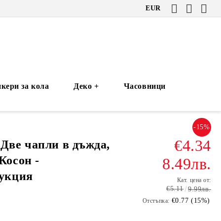
EUR
кери за кола
Деко +
Часовници
-15%
€4.34
Две чапли в дъжда,
Косон -
8.49лв.
укция
Кат. цена от:
€5.11
9.99лв.
€0.77 (15%)
Отстъпка:
1