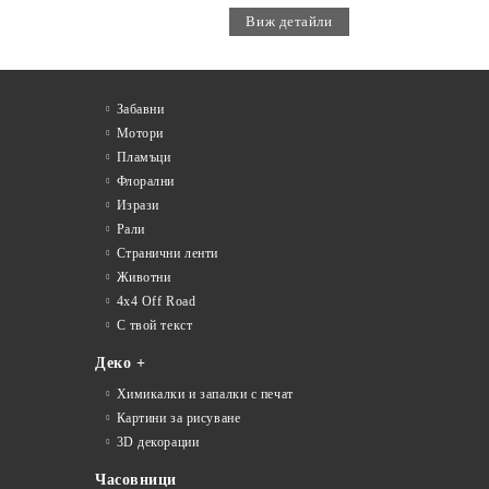
Виж детайли
Забавни
Мотори
Пламъци
Флорални
Изрази
Рали
Странични ленти
Животни
4x4 Off Road
С твой текст
Деко +
Химикалки и запалки с печат
Картини за рисуване
3D декорации
Часовници