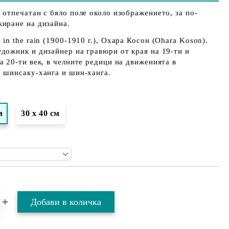
 отпечатан с бяло поле около изображението, за по-
киране на дизайна.
in the rain
(1900-1910 г.),
Охара Косон
(Ohara Koson).
дожник и дизайнер на гравюри от края на 19-ти и
а 20-ти век, в челните редици на движенията в
 шинсаку-ханга и шин-ханга.
м
30 х 40 см