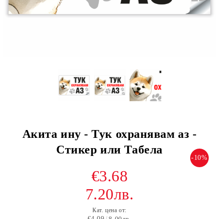
Акита ину - Тук охранявам аз -
Стикер или Табела
-10%
€3.68
7.20лв.
Кат. цена от:
€4.09