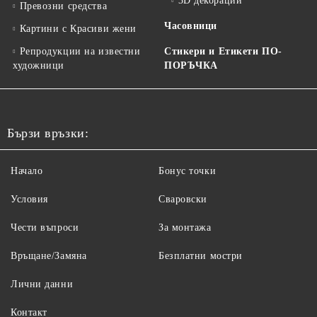
3D декорации
Превозни средства
Часовници
Картини с Красиви жени
Репродукции на известни
Стикери и Етикети ПО-
художници
ПОРЪЧКА
Бързи връзки:
Начало
Бонус точки
Условия
Сваровски
Чести въпроси
За монтажа
Връщане/Замяна
Безплатни мостри
Лични данни
Контакт