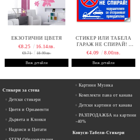
ЕКЗОТИЧНИ ЦВЕТЯ
СТИКЕР ИЛИ ТАБЕЛА
ГАРАЖ НЕ СПИРАЙ! -
€8.25
16.14лв.
30Х19 СМ
€4.09
8.00лв.
€9.71
18.99лв.
Виж детайли
Виж детайли
Картини Музика
Стикери за стена
Комплекти пана от канава
Детски стикери
Детски картини от канава
Цветя и Орнаменти
РАЗПРОДАЖБА на картини
Дървета и Клонки
-40%
Надписи и Цитати
Конуси-Табели-Стикери
STEM Образователни