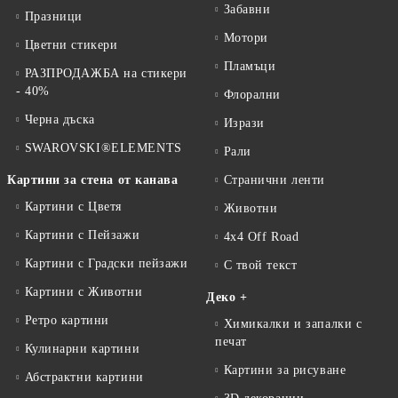
Забавни
Празници
Мотори
Цветни стикери
Пламъци
РАЗПРОДАЖБА на стикери
- 40%
Флорални
Черна дъска
Изрази
SWAROVSKI®ELEMENTS
Рали
Картини за стена от канава
Странични ленти
Картини с Цветя
Животни
Картини с Пейзажи
4x4 Off Road
Картини с Градски пейзажи
С твой текст
Картини с Животни
Деко +
Ретро картини
Химикалки и запалки с
печат
Кулинарни картини
Картини за рисуване
Абстрактни картини