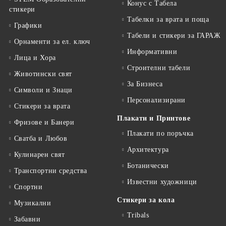
Конус с Табела
стикери
Табелки за врата и поща
Графики
Табели и стикери за ГАРАЖ
Орнаменти за ел. ключ
Информативни
Лица и Хора
Строителни табели
Животински свят
За Бизнеса
Символи и Знаци
Персонализирани
Стикери за врата
Плакати и Принтове
Фризове и Банери
Плакати по поръчка
Сватба и Любов
Архитектура
Кулинарен свят
Ботанически
Транспортни средства
Известни художници
Спортни
Стикери за кола
Музикални
Tribals
Забавни