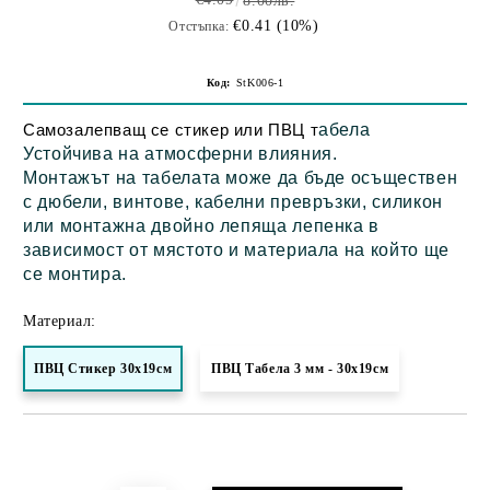
8.00лв.
€0.41 (10%)
Отстъпка:
Код:
StK006-1
Самозалепващ се стикер или ПВЦ т
абела
Устойчива на атмосферни влияния.
Монтажът на табелата може да бъде осъществен
с дюбели, винтове, кабелни превръзки, силикон
или монтажна двойно лепяща лепенка в
зависимост от мястото и материала на който ще
се монтира.
Материал:
ПВЦ Стикер 30х19см
ПВЦ Табела 3 мм - 30х19см
Добави в желани