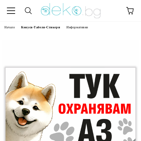
Начало
Конуси-Табели-Стикери
Информативни