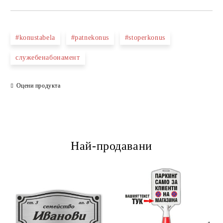
ПОПЪЛНЕТЕ ТЕЗИ 2 ПОЛЕТА
#konustabela
#patnekonus
#stoperkonus
служебенабонамент
Ние ще се свържем с вас в рамките на работния ден.
Оцени продукта
Най-продавани