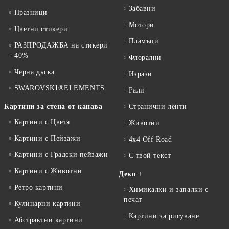
Забавни
Празници
Мотори
Цветни стикери
Пламъци
РАЗПРОДАЖБА на стикери
- 40%
Флорални
Черна дъска
Изрази
SWAROVSKI®ELEMENTS
Рали
Картини за стена от канава
Странични ленти
Картини с Цветя
Животни
Картини с Пейзажи
4x4 Off Road
Картини с Градски пейзажи
С твой текст
Картини с Животни
Деко +
Ретро картини
Химикалки и запалки с
печат
Кулинарни картини
Картини за рисуване
Абстрактни картини