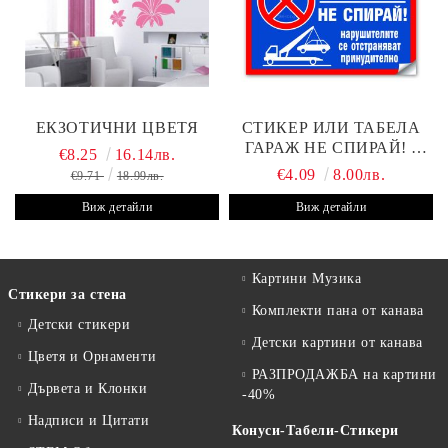
ЕКЗОТИЧНИ ЦВЕТЯ
СТИКЕР ИЛИ ТАБЕЛА
ГАРАЖ НЕ СПИРАЙ! -
€8.25
16.14лв.
30Х19 СМ
€4.09
8.00лв.
€9.71
18.99лв.
Виж детайли
Виж детайли
Картини Музика
Стикери за стена
Комплекти пана от канава
Детски стикери
Детски картини от канава
Цветя и Орнаменти
РАЗПРОДАЖБА на картини
Дървета и Клонки
-40%
Надписи и Цитати
Конуси-Табели-Стикери