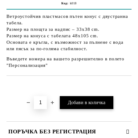
Код:
k018
Ветроустойчив пластмасов пътен конус с двустранна
табела.
Размер на площта за надпис – 33х38 cm.
Размер на конуса с табелата 48х105 cm.
Основата е кръгла, с възможност за пълнене с вода
или пясък за по-голяма стабилност.
Въведете номера на вашето разрешително в полето
"Персонализация"
Добави в желани
ПОРЪЧКА БЕЗ РЕГИСТРАЦИЯ