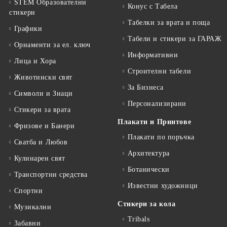
STEM Образователни
Конус с Табела
стикери
Табелки за врата и поща
Графики
Табели и стикери за ГАРАЖ
Орнаменти за ел. ключ
Информативни
Лица и Хора
Строителни табели
Животински свят
За Бизнеса
Символи и Знаци
Персонализирани
Стикери за врата
Плакати и Принтове
Фризове и Банери
Плакати по поръчка
Сватба и Любов
Архитектура
Кулинарен свят
Ботанически
Транспортни средства
Известни художници
Спортни
Стикери за кола
Музикални
Tribals
Забавни