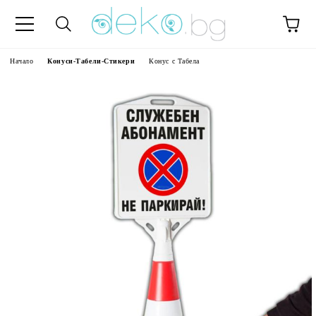
Начало
Конуси-Табели-Стикери
Конус с Табела