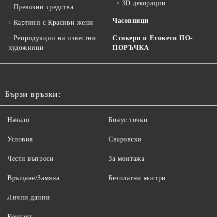
3D декорации
Превозни средства
Часовници
Картини с Красиви жени
Репродукции на известни
Стикери и Етикети ПО-
художници
ПОРЪЧКА
Бързи връзки:
Начало
Бонус точки
Условия
Сваровски
Чести въпроси
За монтажа
Връщане/Замяна
Безплатни мостри
Лични данни
Контакт