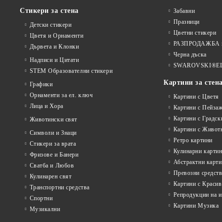
Стикери за стена
Забавни
Празници
Детски стикери
Цветни стикери
Цветя и Орнаменти
РАЗПРОДАЖБА на
Дървета и Клонки
Черна дъска
Надписи и Цитати
SWAROVSKI®E
STEM Образователни стикери
Картини за стен
Графики
Орнаменти за ел. ключ
Картини с Цветя
Лица и Хора
Картини с Пейза
Картини с Градск
Животински свят
Картини с Живот
Символи и Знаци
Ретро картини
Стикери за врата
Кулинарни карти
Фризове и Банери
Абстрактни карт
Сватба и Любов
Превозни средств
Кулинарен свят
Картини с Красив
Транспортни средства
Репродукции на 
Спортни
Картини Музика
Музикални