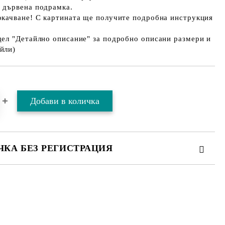
а дървена подрамка.
окачване! С картината ще получите подробна инструкция
дел "Детайлно описание" за подробно описани размери и
йли)
ЧКА БЕЗ РЕГИСТРАЦИЯ
ТЕ ТЕЗИ 2 ПОЛЕТА
 свържем с вас в рамките на работния ден.