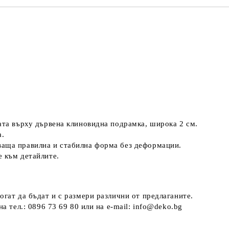
ната върху дървена клиновидна подрамка, широка 2 см.
а.
ваща правилна и стабилна форма без деформации.
е към детайлите.
огат да бъдат и с размери различни от предлаганите.
а тел.: 0896 73 69 80 или на e-mail: info@deko.bg