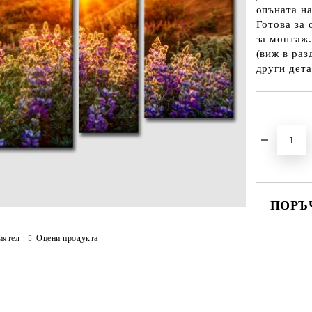
опъната н
Готова за 
за монтаж.
(виж в раз
други дета
Добави в желани
ПОРЪ
ПОПЪЛНЕ
иятел
Оцени продукта
Ние ще се