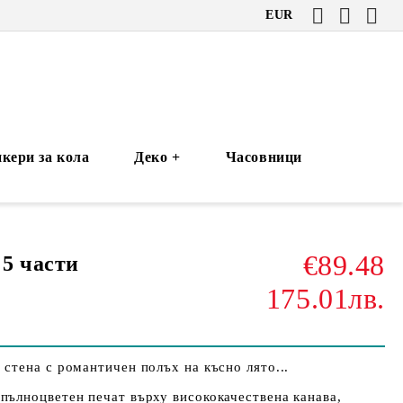
EUR
кери за кола
Деко +
Часовници
€89.48
 5 части
175.01лв.
 стена с романтичен полъх на късно лято...
пълноцветен печат върху висококачествена канава,