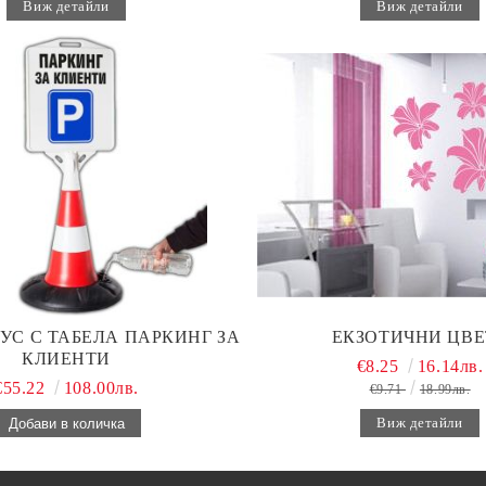
Виж детайли
Виж детайли
УС С ТАБЕЛА ПАРКИНГ ЗА
ЕКЗОТИЧНИ ЦВЕ
КЛИЕНТИ
€8.25
16.14лв.
€55.22
108.00лв.
€9.71
18.99лв.
Виж детайли