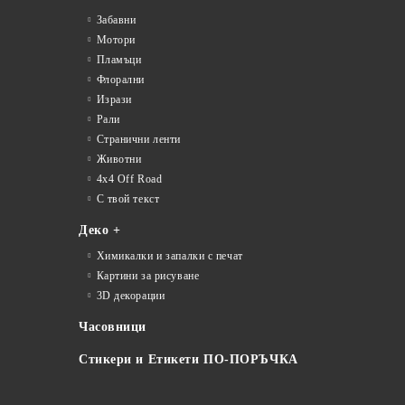
Забавни
Мотори
Пламъци
Флорални
Изрази
Рали
Странични ленти
Животни
4x4 Off Road
С твой текст
Деко +
Химикалки и запалки с печат
Картини за рисуване
3D декорации
Часовници
Стикери и Етикети ПО-ПОРЪЧКА