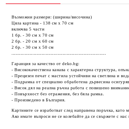
Възможни размери: (ширина/височина)
Цяла картина - 138 см х 70 см
включва 5 части
1 бр. - 30 см х 70 см
2 бр. - 20 см х 60 см
2 бр. - 30 см х 50 см
........................................................................
Гаранция за качество от deko.bg:
- Висококачествена канава с характерна структура, опъ
- Прецизен печат с мастила устойчиви на светлина и вод
- Подрамка от специално обработена дървесина осигуря
- Висок дял на реална ръчна работа с повишено внимани
- Повърхност без отражения, без бяла рамка.
- Произведено в България.
Картините се изработват след направена поръчка, като м
Ако имате въпроси не се колебайте да се свържете с нас н