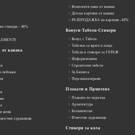
Комплекти пана от канава
Детски картини от канава
РАЗПРОДАЖБА на картини -40%
 стикери - 40%
Конуси-Табели-Стикери
Конус с Табела
LEMENTS
Табелки за врата и поща
а от канава
Табели и стикери за ГАРАЖ
Информативни
жи
Строителни табели
и пейзажи
За Бизнеса
ни
Персонализирани
Плакати и Принтове
ни
Плакати по поръчка
ини
Архитектура
а
Ботанически
и жени
Известни художници
известни художници
Стикери за кола