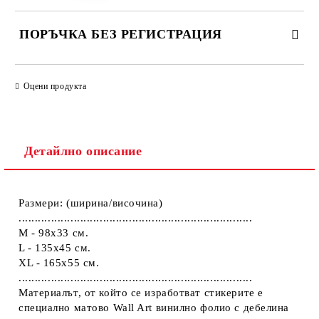
ПОРЪЧКА БЕЗ РЕГИСТРАЦИЯ
ПОПЪЛНЕТЕ ТЕЗИ 2 ПОЛЕТА
Оцени продукта
Детайлно описание
Ние ще се свържем с вас в рамките на работния ден.
Размери: (ширина/височина)
........................................................................
M - 98x33 см.
L - 135x45 см.
XL - 165х55 см.​
........................................................................
Материалът, от който се изработват стикерите е
специално матово Wall Art винилно фолио с дебелина