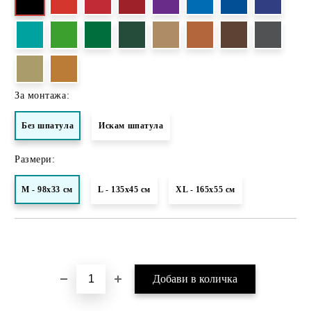
За монтажа:
Без шпатула
Искам шпатула
Размери:
M - 98х33 см
L - 135х45 см
XL - 165x55 см
Добави в желани