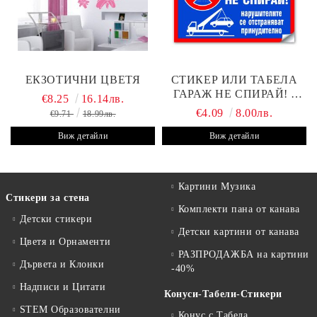
ЕКЗОТИЧНИ ЦВЕТЯ
СТИКЕР ИЛИ ТАБЕЛА
ГАРАЖ НЕ СПИРАЙ! -
€8.25
16.14лв.
30Х19 СМ
€4.09
8.00лв.
€9.71
18.99лв.
Виж детайли
Виж детайли
Картини Музика
Стикери за стена
Комплекти пана от канава
Детски стикери
Детски картини от канава
Цветя и Орнаменти
РАЗПРОДАЖБА на картини
Дървета и Клонки
-40%
Надписи и Цитати
Конуси-Табели-Стикери
STEM Образователни
Конус с Табела