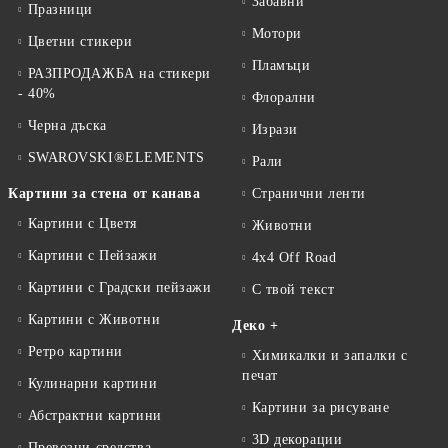
Забавни
Празници
Мотори
Цветни стикери
Пламъци
РАЗПРОДАЖБА на стикери
- 40%
Флорални
Черна дъска
Изрази
SWAROVSKI®ELEMENTS
Рали
Картини за стена от канава
Странични ленти
Картини с Цветя
Животни
Картини с Пейзажи
4x4 Off Road
Картини с Градски пейзажи
С твой текст
Картини с Животни
Деко +
Ретро картини
Химикалки и запалки с
печат
Кулинарни картини
Картини за рисуване
Абстрактни картини
3D декорации
Превозни средства