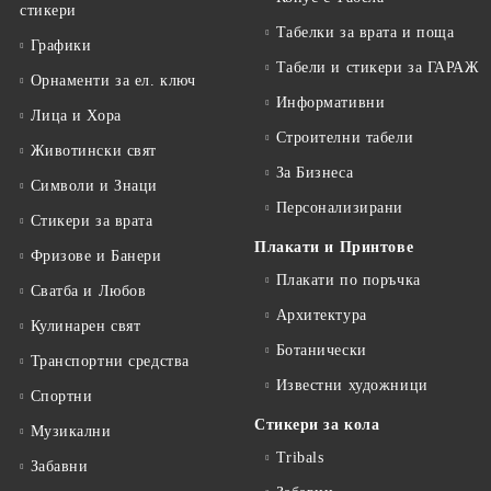
стикери
Табелки за врата и поща
Графики
Табели и стикери за ГАРАЖ
Орнаменти за ел. ключ
Информативни
Лица и Хора
Строителни табели
Животински свят
За Бизнеса
Символи и Знаци
Персонализирани
Стикери за врата
Плакати и Принтове
Фризове и Банери
Плакати по поръчка
Сватба и Любов
Архитектура
Кулинарен свят
Ботанически
Транспортни средства
Известни художници
Спортни
Стикери за кола
Музикални
Tribals
Забавни