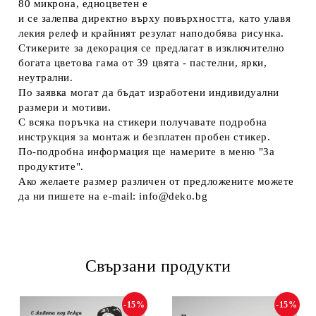
80 микрона, едноцветен е
и се залепва директно върху повърхността, като улавя
лекия релеф и крайният резулат наподобява рисунка.
Стикерите за декорация се предлагат в изключително
богата цветова гама от 39 цвятa - пастелни, ярки,
неутрални.
По заявка могат да бъдат изработени индивидуални
размери и мотиви.
С всяка поръчка на стикери получавате подробна
инструкция за монтаж и безплатен пробен стикер.
По-подробна информация ще намерите в меню "За
продуктите".
Ако желаете размер различен от предложените можете
да ни пишете на e-mail: info@deko.bg
Свързани продукти
-15%
-15%