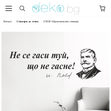
Начало
Стикери за стена
STEM Образователни стикери