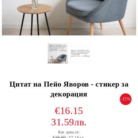
Цитат на Пейо Яворов - стикер за
декорация
-15%
€16.15
31.59лв.
Кат. цена от:
€19.00
37.16лв.