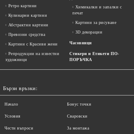
Ретро картини
Химикалки и запалки с
печат
Кулинарни картини
Картини за рисуване
Абстрактни картини
3D декорации
Превозни средства
Часовници
Картини с Красиви жени
Репродукции на известни
Стикери и Етикети ПО-
художници
ПОРЪЧКА
Бързи връзки:
Начало
Бонус точки
Условия
Сваровски
Чести въпроси
За монтажа