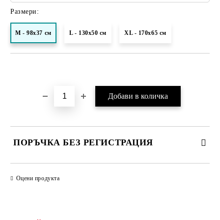
Размери:
M - 98x37 см
L - 130x50 см
XL - 170х65 см
Добави в желани
ПОРЪЧКА БЕЗ РЕГИСТРАЦИЯ
ПОПЪЛНЕТЕ ТЕЗИ 2 ПОЛЕТА
Оцени продукта