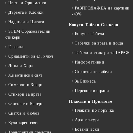
Цветя и Орнаменти
РАЗПРОДАЖБА на картини
Дървета и Клонки
-40%
Надписи и Цитати
Конуси-Табели-Стикери
STEM Образователни
Конус с Табела
стикери
Табелки за врата и поща
Графики
Табели и стикери за ГАРАЖ
Орнаменти за ел. ключ
Информативни
Лица и Хора
Строителни табели
Животински свят
За Бизнеса
Символи и Знаци
Персонализирани
Стикери за врата
Плакати и Принтове
Фризове и Банери
Плакати по поръчка
Сватба и Любов
Архитектура
Кулинарен свят
Ботанически
Транспортни средства