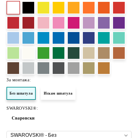
За монтажа:
Без шпатула
Искам шпатула
SWAROVSKI®:
Сваровски