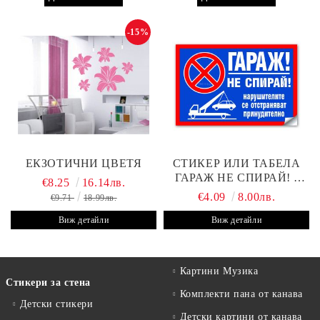
-15%
ЕКЗОТИЧНИ ЦВЕТЯ
СТИКЕР ИЛИ ТАБЕЛА
ГАРАЖ НЕ СПИРАЙ! -
€8.25
16.14лв.
30Х19 СМ
€4.09
8.00лв.
€9.71
18.99лв.
Виж детайли
Виж детайли
Картини Музика
Стикери за стена
Комплекти пана от канава
Детски стикери
Детски картини от канава