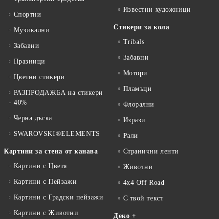
Известни художници
Спортни
Стикери за кола
Музикални
Tribals
Забавни
Забавни
Празници
Мотори
Цветни стикери
Пламъци
РАЗПРОДАЖБА на стикери
- 40%
Флорални
Черна дъска
Изрази
SWAROVSKI®ELEMENTS
Рали
Картини за стена от канава
Странични ленти
Картини с Цветя
Животни
Картини с Пейзажи
4x4 Off Road
Картини с Градски пейзажи
С твой текст
Картини с Животни
Деко +