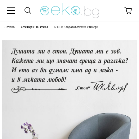
Начало
Стикери за стена
STEM Образователни стикери