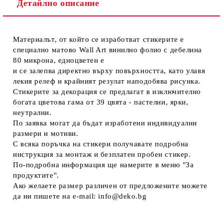
Детайлно описание
Ние ще се свържем с вас в рамките на работния ден.
Материалът, от който се изработват стикерите е
специално матово Wall Art винилно фолио с дебелина
80 микрона, едноцветен е
и се залепва директно върху повърхността, като улавя
лекия релеф и крайният резулат наподобява рисунка.
Стикерите за декорация се предлагат в изключително
богата цветова гама от 39 цвятa - пастелни, ярки,
неутрални.
По заявка могат да бъдат изработени индивидуални
размери и мотиви.
С всяка поръчка на стикери получавате подробна
инструкция за монтаж и безплатен пробен стикер.
По-подробна информация ще намерите в меню "За
продуктите".
Ако желаете размер различен от предложените можете
да ни пишете на e-mail: info@deko.bg