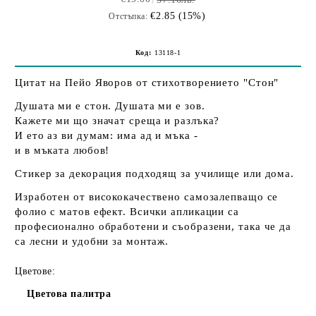
€2.85 (15%)
Отстъпка:
Код:
13118-1
Цитат на Пейо Яворов от стихотворението "Стон"
Душата ми е стон. Душата ми е зов.
Кажете ми що значат среща и разлъка?
И ето аз ви думам: има ад и мъка -
и в мъката любов!
Стикер за декорация подходящ за училище или дома.
Изработен от висококачествено самозалепващо се
фолио с матов ефект. Всички апликации са
професионално обработени и съобразени, така че да
са лесни и удобни за монтаж.
Цветове:
Цветова палитра