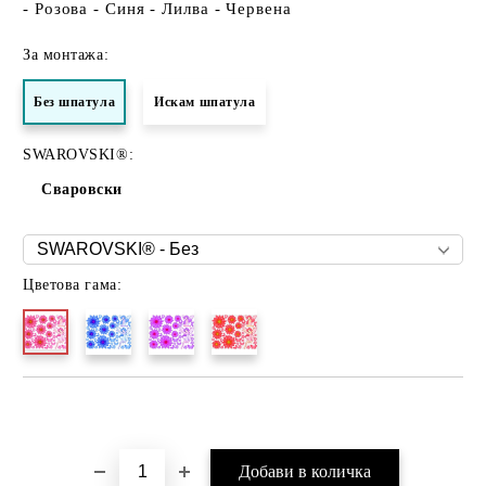
- Розова - Синя - Лилва - Червена
За монтажа:
Без шпатула
Искам шпатула
SWAROVSKI®:
Сваровски
Цветова гама:
Добави в желани