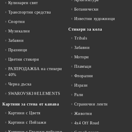
Кулинарен свят
Ботанически
Транспортни средства
Известни художници
Спортни
Стикери за кола
Музикални
Tribals
Забавни
Забавни
Празници
Мотори
Цветни стикери
Пламъци
РАЗПРОДАЖБА на стикери
- 40%
Флорални
Черна дъска
Изрази
SWAROVSKI®ELEMENTS
Рали
Картини за стена от канава
Странични ленти
Картини с Цветя
Животни
Картини с Пейзажи
4x4 Off Road
Картини с Градски пейзажи