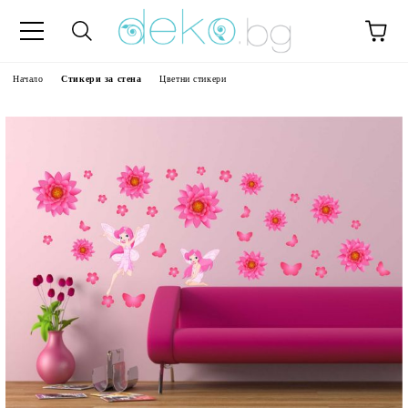
Начало
Стикери за стена
Цветни стикери