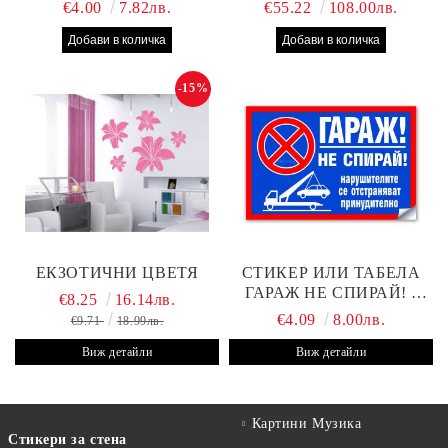
КЛИЕНТИ
€4.00
7.82лв.
€55.22
108.00лв.
-15%
ЕКЗОТИЧНИ ЦВЕТЯ
СТИКЕР ИЛИ ТАБЕЛА
ГАРАЖ НЕ СПИРАЙ! -
€8.25
16.14лв.
30Х19 СМ
€4.09
8.00лв.
€9.71
18.99лв.
Виж детайли
Виж детайли
Картини Музика
Стикери за стена