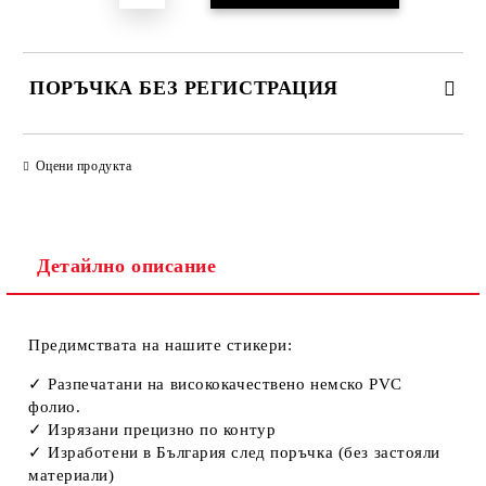
ПОРЪЧКА БЕЗ РЕГИСТРАЦИЯ
ПОПЪЛНЕТЕ ТЕЗИ 2 ПОЛЕТА
Оцени продукта
Детайлно описание
Ние ще се свържем с вас в рамките на работния ден.
Предимствата на нашите стикери:
✓ Разпечатани нa висококачествено немско PVC
фолио.
✓ Изрязани прецизно по контур
✓ Изработени в България след поръчка (без застояли
материали)