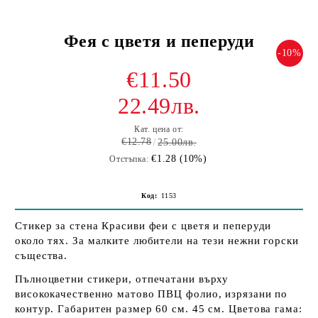
Фея с цветя и пеперуди
-10%
€11.50
22.49лв.
Кат. цена от:
€12.78
25.00лв.
€1.28 (10%)
Отстъпка:
Код:
1153
Стикер за стена Красиви феи с цветя и пеперуди
около тях. За малките любители на тези нежни горски
същества.
Пълноцветни стикери, отпечатани върху
висококачественно матово ПВЦ фолио, изрязани по
контур. Габаритен размер 60 см. 45 см. Цветова гама: