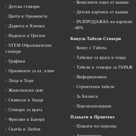
Комплекти пана от канава
Детски стикери
Детски картини от канава
Цветя и Орнаменти
РАЗПРОДАЖБА на картини
Дървета и Клонки
-40%
Надписи и Цитати
Конуси-Табели-Стикери
STEM Образователни
Конус с Табела
стикери
Табелки за врата и поща
Графики
Табели и стикери за ГАРАЖ
Орнаменти за ел. ключ
Информативни
Лица и Хора
Строителни табели
Животински свят
За Бизнеса
Символи и Знаци
Персонализирани
Стикери за врата
Плакати и Принтове
Фризове и Банери
Плакати по поръчка
Сватба и Любов
Архитектура