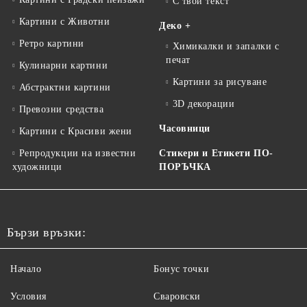
С твой текст
Картини с Животни
Деко +
Ретро картини
Химикалки и запалки с
печат
Кулинарни картини
Картини за рисуване
Абстрактни картини
3D декорации
Превозни средства
Часовници
Картини с Красиви жени
Репродукции на известни
Стикери и Етикети ПО-
художници
ПОРЪЧКА
Бързи връзки:
Начало
Бонус точки
Условия
Сваровски