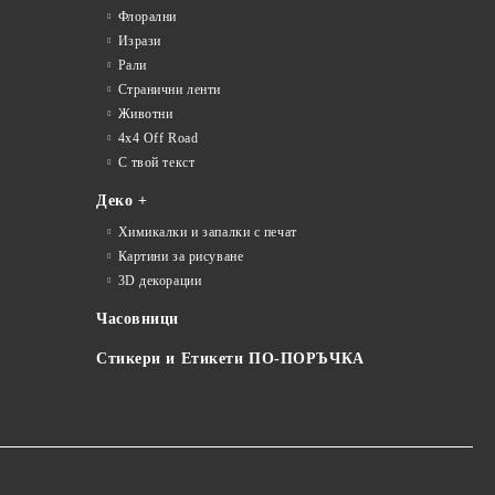
Флорални
Изрази
Рали
Странични ленти
Животни
4x4 Off Road
С твой текст
Деко +
Химикалки и запалки с печат
Картини за рисуване
3D декорации
Часовници
Стикери и Етикети ПО-ПОРЪЧКА