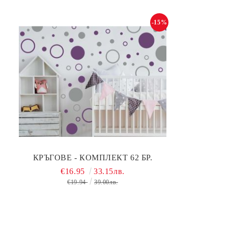
-15%
КРЪГОВЕ - КОМПЛЕКТ 62 БР.
€16.95
33.15лв.
€19.94
39.00лв.