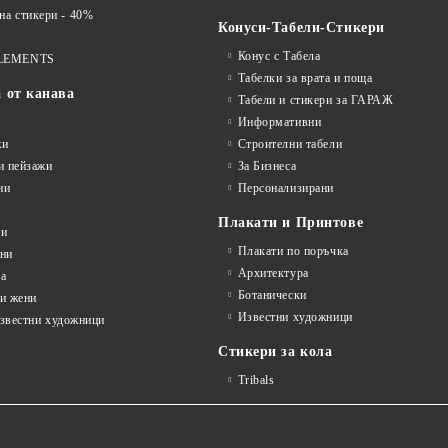
 стикери - 40%
Конуси-Табели-Стикери
Конус с Табела
LEMENTS
Табелки за врата и поща
а от канава
Табели и стикери за ГАРАЖ
Информативни
жи
Строителни табели
и пейзажи
За Бизнеса
ни
Персонализирани
Плакати и Принтове
ни
Плакати по поръчка
ини
Архитектура
а
Ботанически
и жени
Известни художници
известни художници
Стикери за кола
Tribals