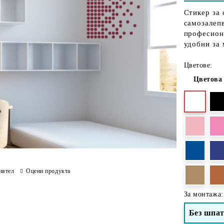
Стикер за 
самозалепв
професиона
удобни за
Цветове:
Цветова
иятел
Оцени продукта
За монтажа:
Без шпа