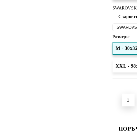
SWAROVSK
Сваровс
Размери:
M - 30х3
XXL - 98
Добави в желани
ПОРЪ