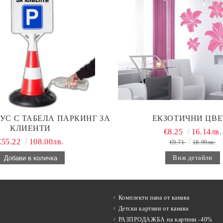
УС С ТАБЕЛА ПАРКИНГ ЗА
ЕКЗОТИЧНИ ЦВЕ
КЛИЕНТИ
€8.25
16.14лв.
€55.22
108.00лв.
€9.71
18.99лв.
Виж детайли
Комплекти пана от канава
Детски картини от канава
РАЗПРОДАЖБА на картини -40%