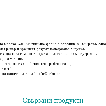
ПОПЪЛНЕ
Ние ще се
но матово Wall Art винилно фолио с дебелина 80 микрона, едн
екия релеф и крайният резулат наподобява рисунка.
та цветова гама от 39 цвятa - пастелни, ярки, неутрални.
ери и мотиви.
кция за монтаж и безплатен пробен стикер.
ктите".
 ни пишете на e-mail: info@deko.bg
Свързани продукти