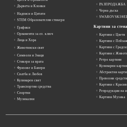
РАЗПРОДАЖБА на
Дървета и Клонки
Черна дъска
Надписи и Цитати
SWAROVSKI®E
STEM Образователни стикери
Картини за стен
Графики
Орнаменти за ел. ключ
Картини с Цветя
Лица и Хора
Картини с Пейза
Картини с Градск
Животински свят
Картини с Живот
Символи и Знаци
Ретро картини
Стикери за врата
Кулинарни карти
Фризове и Банери
Абстрактни карт
Сватба и Любов
Превозни средств
Кулинарен свят
Картини с Красив
Транспортни средства
Репродукции на 
Спортни
Картини Музика
Музикални