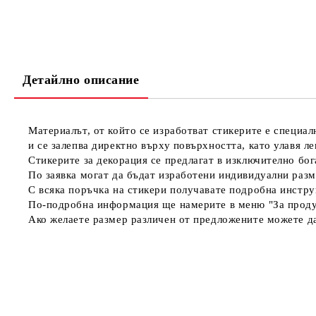
Детайлно описание
Материалът, от който се изработват стикерите е специал
и се залепва директно върху повърхността, като улавя л
Стикерите за декорация се предлагат в изключително бога
По заявка могат да бъдат изработени индивидуални разм
С всяка поръчка на стикери получавате подробна инстру
По-подробна информация ще намерите в меню "За проду
Ако желаете размер различен от предложените можете да