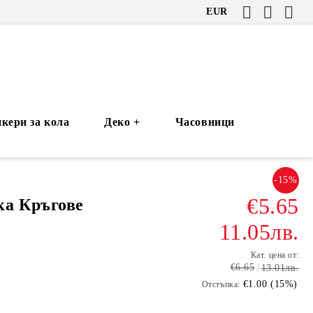
EUR
кери за кола
Деко +
Часовници
-15%
€5.65
а Кръгове
11.05лв.
Кат. цена от:
€6.65
13.01лв.
€1.00 (15%)
Отстъпка: